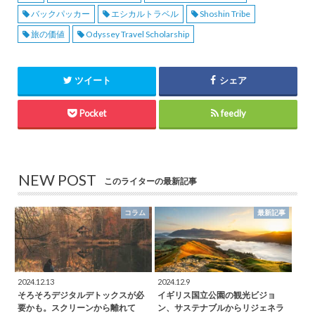
バックパッカー
エシカルトラベル
Shoshin Tribe
旅の価値
Odyssey Travel Scholarship
ツイート
シェア
Pocket
feedly
NEW POST
このライターの最新記事
コラム
最新記事
2024.12.13
2024.12.9
そろそろデジタルデトックスが必
イギリス国立公園の観光ビジョ
要かも。スクリーンから離れて
ン、サステナブルからリジェネラ