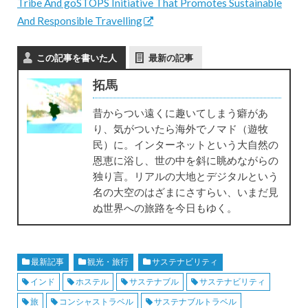
Tribe And goSTOPS Initiative That Promotes Sustainable
And Responsible Travelling
この記事を書いた人
最新の記事
拓馬
昔からつい遠くに趣いてしまう癖があ
り、気がついたら海外でノマド（遊牧
民）に。インターネットという大自然の
恩恵に浴し、世の中を斜に眺めながらの
独り言。リアルの大地とデジタルという
名の大空のはざまにさすらい、いまだ見
ぬ世界への旅路を今日もゆく。
最新記事
観光・旅行
サステナビリティ
インド
ホステル
サステナブル
サステナビリティ
旅
コンシャストラベル
サステナブルトラベル