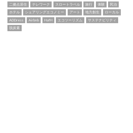
二拠点居住
テレワーク
スロートラベル
旅行
体験
民泊
ホテル
シェアリングエコノミー
アート
地方創生
ローカル
ADDress
Airbnb
HafH
エコツーリズム
サステナビリティ
脱炭素