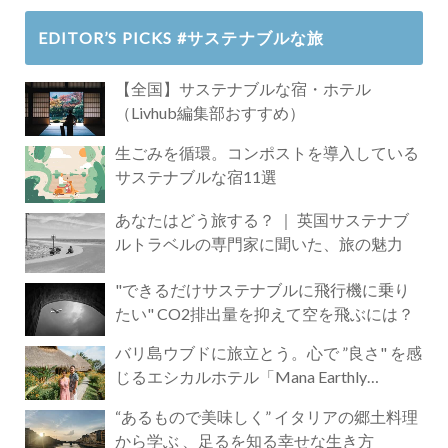
EDITOR’S PICKS #サステナブルな旅
【全国】サステナブルな宿・ホテル
（Livhub編集部おすすめ）
生ごみを循環。コンポストを導入している
サステナブルな宿11選
あなたはどう旅する？ ｜ 英国サステナブ
ルトラベルの専門家に聞いた、旅の魅力
"できるだけサステナブルに飛行機に乗り
たい" CO2排出量を抑えて空を飛ぶには？
バリ島ウブドに旅立とう。心で ”良さ" を感
じるエシカルホテル「Mana Earthly
Paradise」
“あるもので美味しく” イタリアの郷土料理
から学ぶ 、足るを知る幸せな生き方