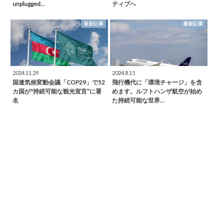
unplugged…
ティブへ
最新記事
最新記事
2024.11.29
2024.8.15
国連気候変動会議「COP29」で52
飛行機代に「環境チャージ」を含
カ国が"持続可能な観光宣言”に署
めます。ルフトハンザ航空が始め
名
た持続可能な世界…