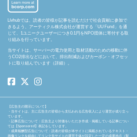
Livhubでは、読者の皆様が記事を読むだけで社会貢献に参加で
きるよう、アーティクル株式会社が運営する「
UU Fund
」を通
じて、1ユニークユーザーにつき0.1円をNPO団体に寄付する取
り組みを行っています。
当サイトは、サーバーの電力使用と取材活動のための移動に伴
うCO2排出などにおいて、排出削減およびカーボン・オフセッ
トに取り組んでいます（
詳細
）。
【広告主の開示について】
・当サイトは、主に広告主の皆様から支払われる広告収入により運営が成り立っ
ています。
・記事広告について：広告主より対価をいただき作成・掲載している記事につい
ては【Sponsored】表記をしています。
・成果報酬型広告について：読者の皆様が本サイトに掲載されているテキスト・
画像リンクを経由してリンク先サイトの運営主体が設定した一定の成果地点（製