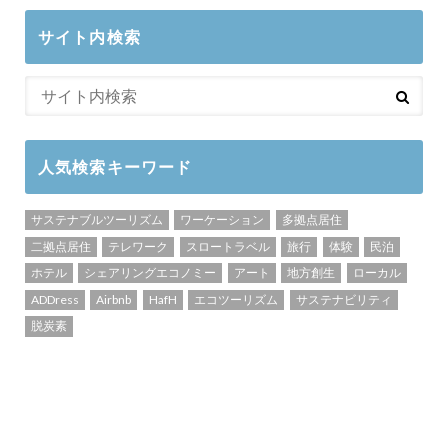
サイト内検索
人気検索キーワード
サステナブルツーリズム
ワーケーション
多拠点居住
二拠点居住
テレワーク
スロートラベル
旅行
体験
民泊
ホテル
シェアリングエコノミー
アート
地方創生
ローカル
ADDress
Airbnb
HafH
エコツーリズム
サステナビリティ
脱炭素