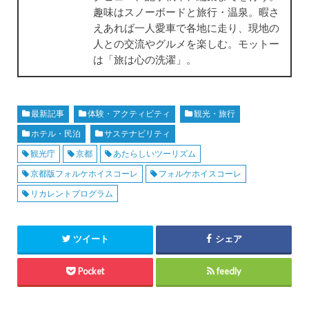
趣味はスノーボードと旅行・温泉。暇さ
えあれば一人愛車で各地に走り、現地の
人との交流やグルメを楽しむ。モットー
は「旅は心の洗濯」。
最新記事
体験・アクティビティ
観光・旅行
ホテル・民泊
サステナビリティ
観光庁
京都
あたらしいツーリズム
京都版フォルケホイスコーレ
フォルケホイスコーレ
リカレントプログラム
ツイート
シェア
Pocket
feedly