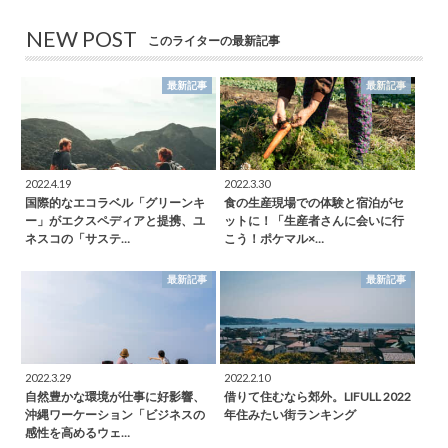
NEW POST
このライターの最新記事
最新記事
最新記事
2022.4.19
2022.3.30
国際的なエコラベル「グリーンキ
食の生産現場での体験と宿泊がセ
ー」がエクスペディアと提携、ユ
ットに！「生産者さんに会いに行
ネスコの「サステ…
こう！ポケマル×…
最新記事
最新記事
2022.3.29
2022.2.10
自然豊かな環境が仕事に好影響、
借りて住むなら郊外。LIFULL 2022
沖縄ワーケーション「ビジネスの
年住みたい街ランキング
感性を高めるウェ…