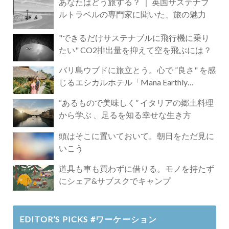
あなたはどう旅する？ ｜ 英国サステナブ
ルトラベルの専門家に聞いた、旅の魅力
"できるだけサステナブルに飛行機に乗り
たい" CO2排出量を抑えて空を飛ぶには？
バリ島ウブドに旅立とう。心で ”良さ" を感
じるエシカルホテル「Mana Earthly
Paradise」
“あるもので美味しく” イタリアの郷土料理
から学ぶ 、足るを知る幸せな生き方
頭はそこに置いておいて。朝日をただ見に
いこう
道具も車も買わずに借りる。モノを持たず
にシェア&サブスクでキャンプ
EDITOR’S PICKS #ワーケーション