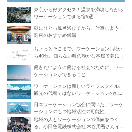
東京から好アクセス！温泉を満喫しながら
ワーケーションできる宿9選
朝にひとっ風呂浴びてから、仕事しよう！
関東のおすすめ銭湯
ちょっとそこまで、ワーケーション | 家か
ら40分、知らない町の静かな本屋で夢に近
づく4時間の旅
働きたいように働ける社会のために、ワー
ケーションができること
ワーケーションは新しいライフスタイル。
観光の代替ではないワーケーションの知ら
れざる魅力
日本ワーケーション協会に聞いた、ワーケ
ーションのもつ地域活性の可能性
地域の人とワーケーションの価値をつく
る。小田急電鉄株式会社 木谷周吾さんイン