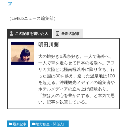
（Livhubニュース編集部）
この記事を書いた人
最新の記事
明田川蘭
大の旅好き&温泉好き。一人で海外へ、
一人で車を走らせて日本の名湯へ。アフ
リカ大陸と北極南極以外に降り立ち、行
った国は30を越え、巡った温泉地は100
を超える。沖縄観光メディアの編集者や
ホテルメディアの立ち上げ経験あり。
「旅は人の心を豊かにする」と本気で思
い、記事を執筆している。
最新記事
地方創生・関係人口