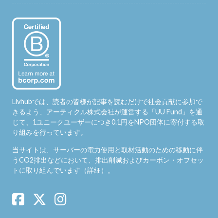
Livhubでは、読者の皆様が記事を読むだけで社会貢献に参加で
きるよう、アーティクル株式会社が運営する「
UU Fund
」を通
じて、1ユニークユーザーにつき0.1円をNPO団体に寄付する取
り組みを行っています。
当サイトは、サーバーの電力使用と取材活動のための移動に伴
うCO2排出などにおいて、排出削減およびカーボン・オフセッ
トに取り組んでいます（
詳細
）。