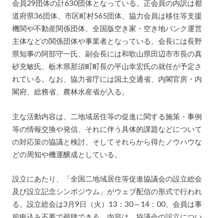
会員29団体の計630団体となっている。正会員の内訳は都
道府県36団体、市区町村565団体、協力会員は移住等支援
機関や不動産関係団体、全国版空き家・空き地バンク運営
主体などの関係団体や事業者となっている。会長には長野
県知事の阿部守一氏、副会長には和歌山県田辺市市長の真
砂充敏氏、栃木県那須町町長の平山幸宏氏の就任が予定さ
れている。なお、協力省庁には国土交通省、内閣官房・内
閣府、総務省、農林水産省が入る。
主な活動内容は、二地域居住等の促進に関する施策・事例
等の情報交換や発信、それに伴う具体的課題などについて
の対応策の協議と検討、そしてそれらから得たノウハウな
どの周知や機運醸成としている。
設立にあたり、「全国二地域居住等促進協議会の設立総会
及び設立記念シンポジウム」がウェブ配信の形式で行われ
る。設立総会は3月9日（火）13：30～14：00、会員は事
前申込み不要で視聴できる。内容は、協議会の設立につい