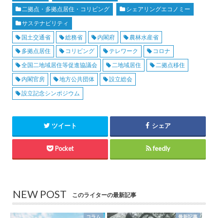
二拠点・多拠点居住・コリビング
シェアリングエコノミー
サステナビリティ
国土交通省
総務省
内閣府
農林水産省
多拠点居住
コリビング
テレワーク
コロナ
全国二地域居住等促進協議会
二地域居住
二拠点移住
内閣官房
地方公共団体
設立総会
設立記念シンポジウム
ツイート
シェア
Pocket
feedly
NEW POST
このライターの最新記事
コラム
最新記事