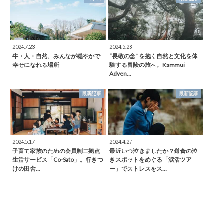
2024.7.23
2024.5.28
牛・人・自然、みんなが穏やかで
“畏敬の念” を抱く自然と文化を体
幸せになれる場所
験する冒険の旅へ。Kammui
Adven…
最新記事
最新記事
2024.5.17
2024.4.27
子育て家族のための会員制二拠点
最近いつ泣きましたか？鎌倉の泣
生活サービス「Co-Sato」。行きつ
きスポットをめぐる「涙活ツア
けの田舎…
ー」でストレスをス…