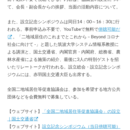
て、会長・副会長からの挨拶、当面の活動内容について。
また、設立記念シンポジウムは同日14：00～16：30に行
われる。事前申込み不要で、YouTubeで無料で
傍聴可能だ
。「二地域居住のこれまでとこれから – Beyond コロナ
社会に向けて -」と題した筑波大学システム情報系教授に
よる講演と、国土交通省、内閣官房・内閣府、総務省、農
林水産省による施策の紹介、最後に3人の特別ゲストを招
いたリレートークが行われる。設立総会・設立記念シンポ
ジウムには、赤羽国土交通大臣も出席する。
全国二地域居住等促進協議会は、参加を希望する地方公共
団体などを会費無料で募集している。
【ウェブサイト】
「全国二地域居住等促進協議会」の設立
｜国土交通省
【ウェブサイト】
設立記念シンポジウム（当日傍聴可能）