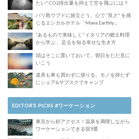
たい" CO2排出量を抑えて空を飛ぶには？
バリ島ウブドに旅立とう。心で ”良さ" を感
じるエシカルホテル「Mana Earthly
Paradise」
“あるもので美味しく” イタリアの郷土料理
から学ぶ 、足るを知る幸せな生き方
頭はそこに置いておいて。朝日をただ見に
いこう
道具も車も買わずに借りる。モノを持たず
にシェア&サブスクでキャンプ
EDITOR’S PICKS #ワーケーション
東京から好アクセス！温泉を満喫しながら
ワーケーションできる宿9選