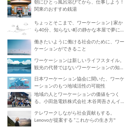
朝にひとっ風呂浴びてから、仕事しよう！
関東のおすすめ銭湯
ちょっとそこまで、ワーケーション | 家か
ら40分、知らない町の静かな本屋で夢に近
づく4時間の旅
働きたいように働ける社会のために、ワー
ケーションができること
ワーケーションは新しいライフスタイル。
観光の代替ではないワーケーションの知ら
れざる魅力
日本ワーケーション協会に聞いた、ワーケ
ーションのもつ地域活性の可能性
地域の人とワーケーションの価値をつく
る。小田急電鉄株式会社 木谷周吾さんイン
タビュー
テレワークしながら社会貢献もする。
Lenovoが提案する ”これからの生き方"