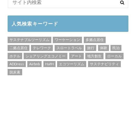
人気検索キーワード
サステナブルツーリズム
ワーケーション
多拠点居住
二拠点居住
テレワーク
スロートラベル
旅行
体験
民泊
ホテル
シェアリングエコノミー
アート
地方創生
ローカル
ADDress
Airbnb
HafH
エコツーリズム
サステナビリティ
脱炭素