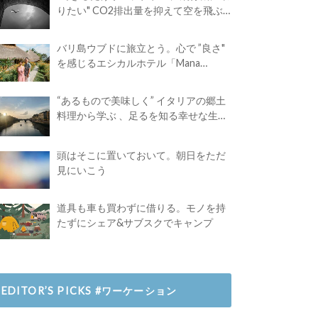
りたい" CO2排出量を抑えて空を飛ぶ
には？
バリ島ウブドに旅立とう。心で ”良さ"
を感じるエシカルホテル「Mana
Earthly Paradise」
“あるもので美味しく” イタリアの郷土
料理から学ぶ 、足るを知る幸せな生き
方
頭はそこに置いておいて。朝日をただ
見にいこう
道具も車も買わずに借りる。モノを持
たずにシェア&サブスクでキャンプ
EDITOR’S PICKS #ワーケーション