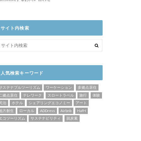
サイト内検索
人気検索キーワード
サステナブルツーリズム
ワーケーション
多拠点居住
二拠点居住
テレワーク
スロートラベル
旅行
体験
民泊
ホテル
シェアリングエコノミー
アート
地方創生
ローカル
ADDress
Airbnb
HafH
エコツーリズム
サステナビリティ
脱炭素