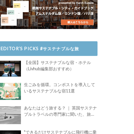
EDITOR’S PICKS #サステナブルな旅
【全国】サステナブルな宿・ホテル
（Livhub編集部おすすめ）
生ごみを循環。コンポストを導入して
いるサステナブルな宿11選
あなたはどう旅する？ ｜ 英国サステナ
ブルトラベルの専門家に聞いた、旅の
魅力
"できるだけサステナブルに飛行機に乗