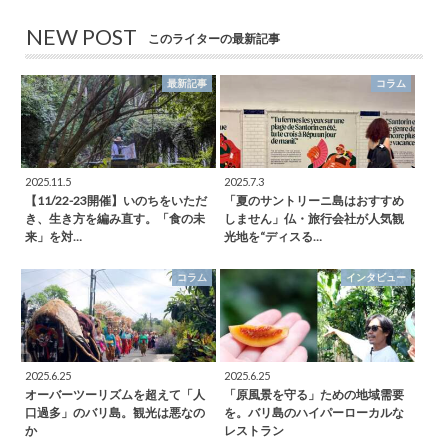
NEW POST
このライターの最新記事
最新記事
コラム
2025.11.5
2025.7.3
【11/22-23開催】いのちをいただ
「夏のサントリーニ島はおすすめ
き、生き方を編み直す。「食の未
しません」仏・旅行会社が人気観
来」を対…
光地を“ディスる…
コラム
インタビュー
2025.6.25
2025.6.25
オーバーツーリズムを超えて「人
「原風景を守る」ための地域需要
口過多」のバリ島。観光は悪なの
を。バリ島のハイパーローカルな
か
レストラン