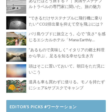
あなたはどう旅する？ ｜ 英国サステナブ
ルトラベルの専門家に聞いた、旅の魅力
"できるだけサステナブルに飛行機に乗り
たい" CO2排出量を抑えて空を飛ぶには？
バリ島ウブドに旅立とう。心で ”良さ" を感
じるエシカルホテル「Mana Earthly
Paradise」
“あるもので美味しく” イタリアの郷土料理
から学ぶ 、足るを知る幸せな生き方
頭はそこに置いておいて。朝日をただ見に
いこう
道具も車も買わずに借りる。モノを持たず
にシェア&サブスクでキャンプ
EDITOR’S PICKS #ワーケーション