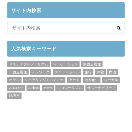
サイト内検索
人気検索キーワード
サステナブルツーリズム
ワーケーション
多拠点居住
二拠点居住
テレワーク
スロートラベル
旅行
体験
民泊
ホテル
シェアリングエコノミー
アート
地方創生
ローカル
ADDress
Airbnb
HafH
エコツーリズム
サステナビリティ
脱炭素