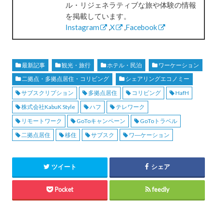
ル・リジェネラティブな旅や体験の情報
を掲載しています。
Instagram
,
X
,
Facebook
最新記事
観光・旅行
ホテル・民泊
ワーケーション
二拠点・多拠点居住・コリビング
シェアリングエコノミー
サブスクリプション
多拠点居住
コリビング
HafH
株式会社KabuK Style
ハフ
テレワーク
リモートワーク
GoToキャンペーン
GoToトラベル
二拠点居住
移住
サブスク
ワ―ケーション
ツイート
シェア
Pocket
feedly