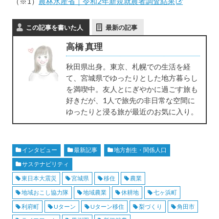
（※1）
農林水産省｜令和2年新規就農者調査結果
この記事を書いた人
最新の記事
高橋 真理
秋田県出身。東京、札幌での生活を経
て、宮城県でゆったりとした地方暮らし
を満喫中。友人とにぎやかに過ごす旅も
好きだが、1人で旅先の非日常な空間に
ゆったりと浸る旅が最近のお気に入り。
インタビュー
最新記事
地方創生・関係人口
サステナビリティ
東日本大震災
宮城県
移住
農業
地域おこし協力隊
地域農業
休耕地
七ヶ浜町
利府町
Uターン
Uターン移住
梨づくり
角田市