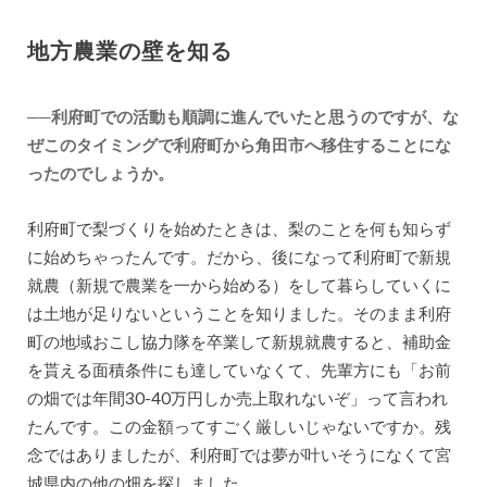
地方農業の壁を知る
──利府町での活動も順調に進んでいたと思うのですが、な
ぜこのタイミングで利府町から角田市へ移住することにな
ったのでしょうか。
利府町で梨づくりを始めたときは、梨のことを何も知らず
に始めちゃったんです。だから、後になって利府町で新規
就農（新規で農業を一から始める）をして暮らしていくに
は土地が足りないということを知りました。そのまま利府
町の地域おこし協力隊を卒業して新規就農すると、補助金
を貰える面積条件にも達していなくて、先輩方にも「お前
の畑では年間30-40万円しか売上取れないぞ」って言われ
たんです。この金額ってすごく厳しいじゃないですか。残
念ではありましたが、利府町では夢が叶いそうになくて宮
城県内の他の畑を探しました。