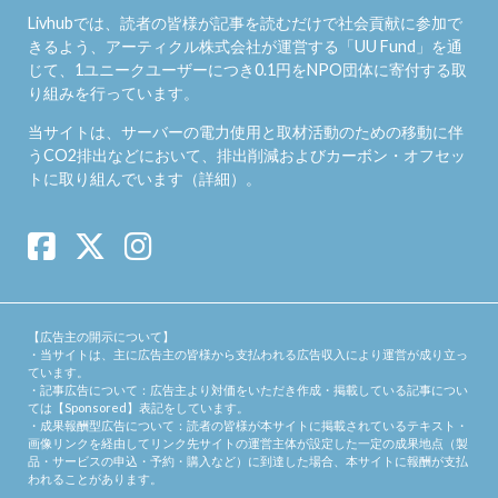
Livhubでは、読者の皆様が記事を読むだけで社会貢献に参加で
きるよう、アーティクル株式会社が運営する「
UU Fund
」を通
じて、1ユニークユーザーにつき0.1円をNPO団体に寄付する取
り組みを行っています。
当サイトは、サーバーの電力使用と取材活動のための移動に伴
うCO2排出などにおいて、排出削減およびカーボン・オフセッ
トに取り組んでいます（
詳細
）。
【広告主の開示について】
・当サイトは、主に広告主の皆様から支払われる広告収入により運営が成り立っ
ています。
・記事広告について：広告主より対価をいただき作成・掲載している記事につい
ては【Sponsored】表記をしています。
・成果報酬型広告について：読者の皆様が本サイトに掲載されているテキスト・
画像リンクを経由してリンク先サイトの運営主体が設定した一定の成果地点（製
品・サービスの申込・予約・購入など）に到達した場合、本サイトに報酬が支払
われることがあります。