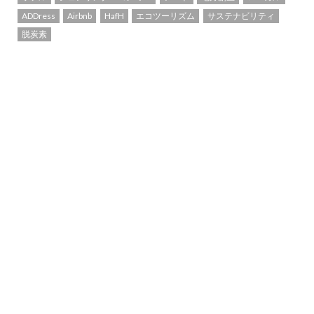
ADDress
Airbnb
HafH
エコツーリズム
サステナビリティ
脱炭素