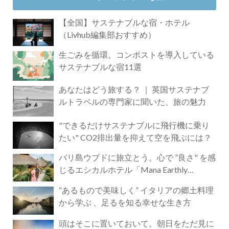
【全国】サステナブルな宿・ホテル
（Livhub編集部おすすめ）
生ごみを循環。コンポストを導入している
サステナブルな宿11選
あなたはどう旅する？ ｜ 英国サステナブ
ルトラベルの専門家に聞いた、旅の魅力
"できるだけサステナブルに飛行機に乗り
たい" CO2排出量を抑えて空を飛ぶには？
バリ島ウブドに旅立とう。心で ”良さ" を感
じるエシカルホテル「Mana Earthly
Paradise」
“あるもので美味しく” イタリアの郷土料理
から学ぶ 、足るを知る幸せな生き方
頭はそこに置いておいて。朝日をただ見に