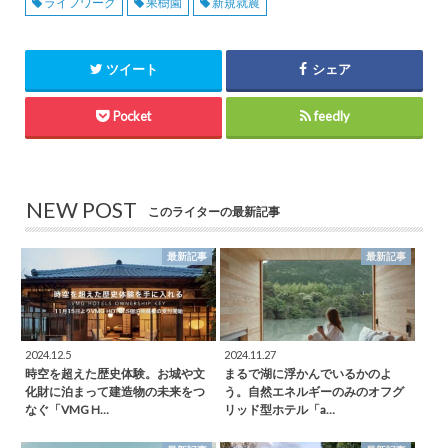
ライフワーク
果樹園
新規就農
ツイート
シェア
Pocket
feedly
NEW POST
このライターの最新記事
最新記事
最新記事
2024.12.5
2024.11.27
時空を超えた歴史体験。お城や文
まるで湖に浮かんでいるかのよ
化財に泊まって建造物の未来をつ
う。自然エネルギーのみのオフグ
なぐ「VMG H…
リッド型ホテル「a…