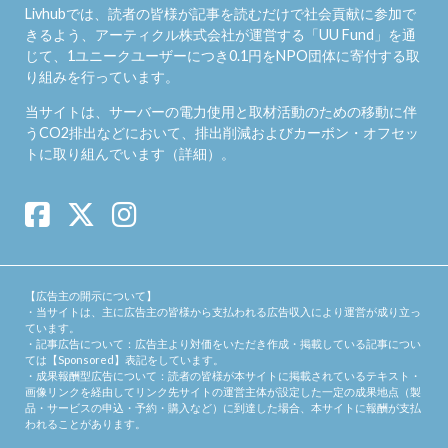
Livhubでは、読者の皆様が記事を読むだけで社会貢献に参加で
きるよう、アーティクル株式会社が運営する「
UU Fund
」を通
じて、1ユニークユーザーにつき0.1円をNPO団体に寄付する取
り組みを行っています。
当サイトは、サーバーの電力使用と取材活動のための移動に伴
うCO2排出などにおいて、排出削減およびカーボン・オフセッ
トに取り組んでいます（
詳細
）。
【広告主の開示について】
・当サイトは、主に広告主の皆様から支払われる広告収入により運営が成り立っ
ています。
・記事広告について：広告主より対価をいただき作成・掲載している記事につい
ては【Sponsored】表記をしています。
・成果報酬型広告について：読者の皆様が本サイトに掲載されているテキスト・
画像リンクを経由してリンク先サイトの運営主体が設定した一定の成果地点（製
品・サービスの申込・予約・購入など）に到達した場合、本サイトに報酬が支払
われることがあります。