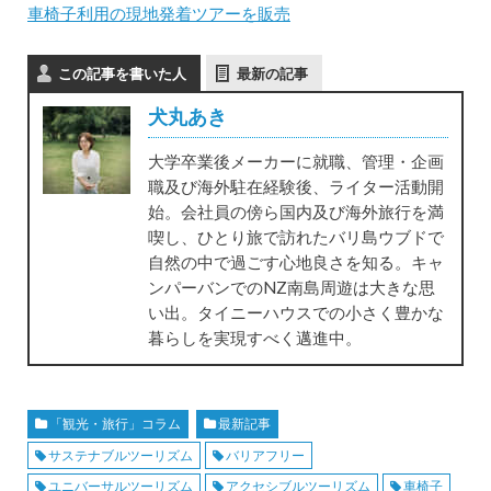
車椅子利用の現地発着ツアーを販売
この記事を書いた人
最新の記事
犬丸あき
大学卒業後メーカーに就職、管理・企画
職及び海外駐在経験後、ライター活動開
始。会社員の傍ら国内及び海外旅行を満
喫し、ひとり旅で訪れたバリ島ウブドで
自然の中で過ごす心地良さを知る。キャ
ンパーバンでのNZ南島周遊は大きな思
い出。タイニーハウスでの小さく豊かな
暮らしを実現すべく邁進中。
「観光・旅行」コラム
最新記事
サステナブルツーリズム
バリアフリー
ユニバーサルツーリズム
アクセシブルツーリズム
車椅子