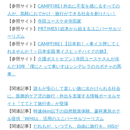
【参照サイト】
CAMPFIRE | 外出に不安を感じるすべての
人が、気軽におでかけ・旅行ができる社会を創りたい！
【参照サイト】
寺田ユースケ＠寺田家
【参照サイト】
PRTIMES | 絵本から始まるユニバーサルツ
ーリズム
【参照サイト】
CAMPFIRE | 【日本初！＜車イス押してく
れませんか？＞日本全国 車イスヒッチハイクの旅】
【参照サイト】
介護ポストセブン | 寺田ユースケさんが歩
んだ10年「僕にとって車いすはシンデレラのカボチャの馬
車」
【関連記事】
誰もが安心して楽しい旅に出かけられる社会
に。医療的ケア児の旅行・外出を支援する情報ポータルサ
イト『ててとて旅行舎』が登場
【関連記事】
時速6km以下の自然散策体験。蓼科東急ホテ
ル提供「WHILL」活用のユニバーサルツーリズム
【関連記事】
だれもが、いつでも、自由に旅行を。HISが