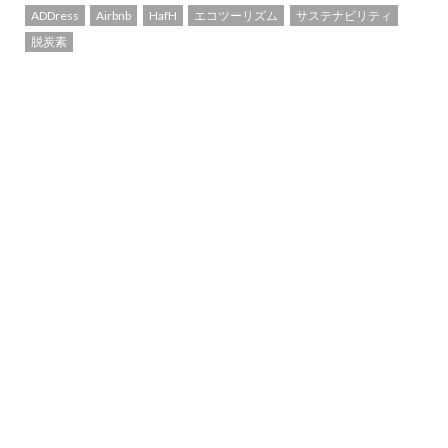
ADDress
Airbnb
HafH
エコツーリズム
サステナビリティ
脱炭素