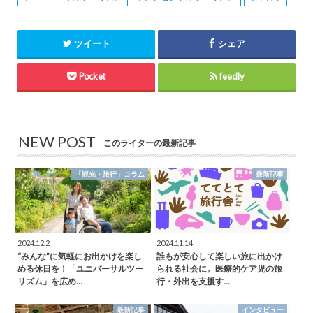
ツイート
シェア
Pocket
feedly
NEW POST
このライターの最新記事
「観光・旅行」コラム
最新記事
2024.12.2
2024.11.14
“みんな”に気軽にお出かけを楽し
誰もが安心して楽しい旅に出かけ
める休日を！「ユニバーサルツー
られる社会に。医療的ケア児の旅
リズム」を広め…
行・外出を支援す…
最新記事
インタビュー