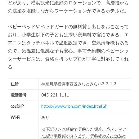
どがあり、横浜観光に絶好のロケーションで、高層階から
の眺望を堪能しながらワーケーションができるホテルだ。
ベビーベッドやベッドガードの無料貸し出しをおこなって
おり、小学生以下の子どもは添い寝無料で宿泊できる。エ
アコンはタッチパネルで温度設定でき、空気清浄機もある
ので、気温差に敏感な子も安心。事前予約制のベビーシッ
ターサービスは、資格を持ったプロが丁寧に対応してくれ
る。
住所
神奈川県横浜市西区みなとみらい2-2-1-3
電話番号
045-221-1111
公式HP
https://www.yrph.com/index.html
Wi-Fi
あり
※下記リンク経由で予約した場合、当メディア
に紹介手数料が入ります。予約者の方に追加の