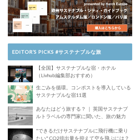
EDITOR’S PICKS #サステナブルな旅
【全国】サステナブルな宿・ホテル
（Livhub編集部おすすめ）
生ごみを循環。コンポストを導入している
サステナブルな宿11選
あなたはどう旅する？ ｜ 英国サステナブ
ルトラベルの専門家に聞いた、旅の魅力
"できるだけサステナブルに飛行機に乗り
たい" CO2排出量を抑えて空を飛ぶには？