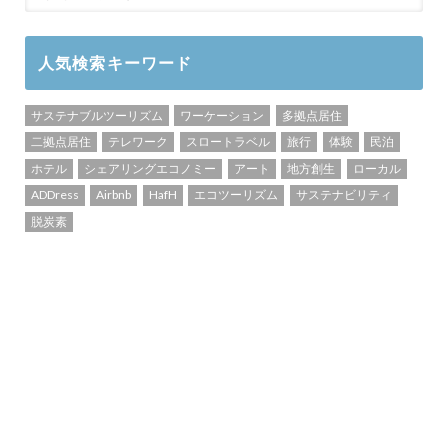
人気検索キーワード
サステナブルツーリズム
ワーケーション
多拠点居住
二拠点居住
テレワーク
スロートラベル
旅行
体験
民泊
ホテル
シェアリングエコノミー
アート
地方創生
ローカル
ADDress
Airbnb
HafH
エコツーリズム
サステナビリティ
脱炭素