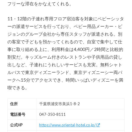
フリーな滞在をかなえてくれる。
11・12階の子連れ専用フロア宿泊客を対象にベビーシッタ
ーの派遣サービスを行っており、ベビー用品メーカー・ピ
ジョンのグループ会社から専任スタッフが派遣される。別
の客室で子どもを預かってくれるので、自室で集中して仕
事に取り組める上に、利用料金は4,400円／2時間と比較的
割安だ。キッズルーム付きのレストランや子供用品の貸し
出しなど、子連れにうれしいサービスも充実。無料シャト
ルバスで東京ディズニーランド、東京ディズニーシー両パ
ークへ15分でアクセスでき、時間いっぱいディズニーを満
喫できる。
住所
千葉県浦安市美浜1-8-2
電話番号
047-350-8111
公式HP
https://www.oriental-hotel.co.jp/