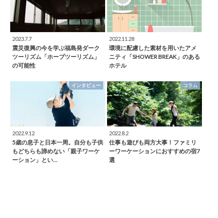
2023.7.7
2022.11.28
震災復興の今を学ぶ福島発ダーク
環境に配慮した素材を用いたアメ
ツーリズム「ホープツーリズム」
ニティ「SHOWER BREAK」のある
の可能性
ホテル
インタビュー
コラム
2022.9.12
2022.8.2
5歳の息子と日本一周。自分も子供
仕事も遊びも両方大事！ファミリ
もどちらも諦めない「親子ワーケ
ーワーケーションにおすすめの宿7
ーション」とい…
選