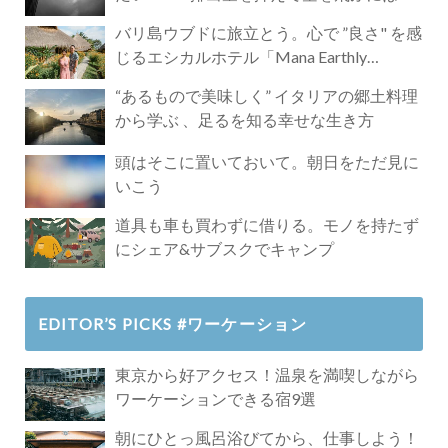
バリ島ウブドに旅立とう。心で ”良さ" を感
じるエシカルホテル「Mana Earthly
Paradise」
“あるもので美味しく” イタリアの郷土料理
から学ぶ 、足るを知る幸せな生き方
頭はそこに置いておいて。朝日をただ見に
いこう
道具も車も買わずに借りる。モノを持たず
にシェア&サブスクでキャンプ
EDITOR’S PICKS #ワーケーション
東京から好アクセス！温泉を満喫しながら
ワーケーションできる宿9選
朝にひとっ風呂浴びてから、仕事しよう！