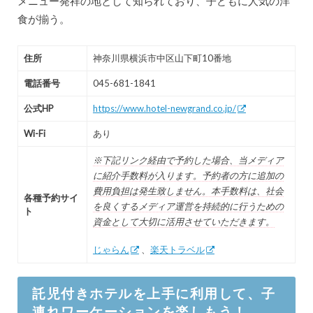
メニュー発祥の地として知られており、子どもに人気の洋
食が揃う。
住所
神奈川県横浜市中区山下町10番地
電話番号
045-681-1841
公式HP
https://www.hotel-newgrand.co.jp/
Wi-Fi
あり
※下記リンク経由で予約した場合、当メディア
に紹介手数料が入ります。予約者の方に追加の
費用負担は発生致しません。本手数料は、社会
各種予約サイ
を良くするメディア運営を持続的に行うための
ト
資金として大切に活用させていただきます。
じゃらん
、
楽天トラベル
託児付きホテルを上手に利用して、子
連れワーケーションを楽しもう！