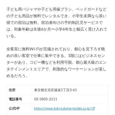
子ども用パジャマや子ども用歯ブラシ、ベッドガードなど
の子ども用品が無料でレンタルでき、小学生未満なら添い
寝での宿泊は無料。宿泊者向けの予約制託児サービスで
は、対象年齢は生後6か月〜小学6年生と幅広く受け入れて
いる。
全客室に無料Wi-Fiが完備されており、都心を見下ろす眺
めの良い客室で仕事に集中できる。1階にはビジネスセン
ターがあり、コピー機などを利用可能。都心最大級のエン
タテインメントエリアで、刺激的なワーケーションが楽し
めるだろう。
住所
東京都文京区後楽1丁目3-61
電話番号
03-5805-2111
公式HP
https://www.tokyodome-hotels.co.jp/