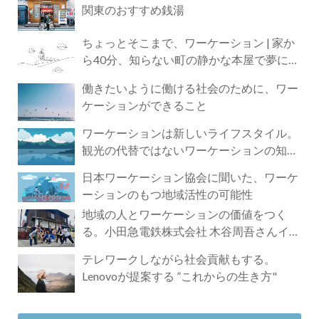
関東のおすすめ銭湯
ちょっとそこまで、ワーケーション | 家か
ら40分、知らない町の静かな本屋で夢に近
づく4時間の旅
働きたいように働ける社会のために、ワー
ケーションができること
ワーケーションは新しいライフスタイル。
観光の代替ではないワーケーションの知ら
れざる魅力
日本ワーケーション協会に聞いた、ワーケ
ーションのもつ地域活性の可能性
地域の人とワーケーションの価値をつく
る。小田急電鉄株式会社 木谷周吾さんイン
タビュー
テレワークしながら社会貢献もする。
Lenovoが提案する ”これからの生き方"