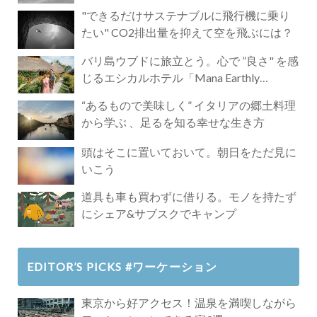
"できるだけサステナブルに飛行機に乗り
たい" CO2排出量を抑えて空を飛ぶには？
バリ島ウブドに旅立とう。心で ”良さ" を感
じるエシカルホテル「Mana Earthly
Paradise」
“あるもので美味しく” イタリアの郷土料理
から学ぶ 、足るを知る幸せな生き方
頭はそこに置いておいて。朝日をただ見に
いこう
道具も車も買わずに借りる。モノを持たず
にシェア&サブスクでキャンプ
EDITOR’S PICKS #ワーケーション
東京から好アクセス！温泉を満喫しながら