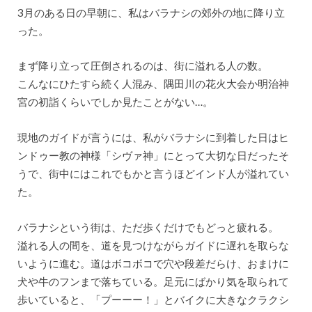
3月のある日の早朝に、私はバラナシの郊外の地に降り立
った。
まず降り立って圧倒されるのは、街に溢れる人の数。
こんなにひたすら続く人混み、隅田川の花火大会か明治神
宮の初詣くらいでしか見たことがない…。
現地のガイドが言うには、私がバラナシに到着した日はヒ
ンドゥー教の神様「シヴァ神」にとって大切な日だったそ
うで、街中にはこれでもかと言うほどインド人が溢れてい
た。
バラナシという街は、ただ歩くだけでもどっと疲れる。
溢れる人の間を、道を見つけながらガイドに遅れを取らな
いように進む。道はボコボコで穴や段差だらけ、おまけに
犬や牛のフンまで落ちている。足元にばかり気を取られて
歩いていると、「プーーー！」とバイクに大きなクラクシ