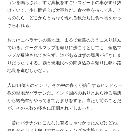
ョンを鳴らされ、すぐ真横をすごいスピードの車がすり抜
けていく。少し間違えば大事故だ。食べ物を持って歩こう
ものなら、どこからともなく現れる猿たちに食べ物をかっ
さらわれる。
おまけにバラナシの路地は、まるで迷路のように入り組ん
でいる。グーグルマップを頼りに歩こうとしても、全然マ
ップが反映されておらず、道があるはずの場所が行き止ま
りだったりする。勘と現地民への聞き込みを頼りに狭い路
地裏を進むしかない。
人口14億人のインド。その中の多くが信仰するヒンドゥー
教の聖地がバラナシだ。インド国内のありとあらゆる場所
から観光客がやってきてお参りをする。当たり前のことだ
が、その人数の多さに圧倒されてしまった。
「昔はバラナシはこんなに有名じゃなかったんだけどね。
政府がインド人向けのマーケティングを実施したら、たく