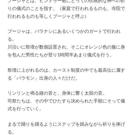
プージャとは、ヒンドゥー教にとっての伝統的な神への祈
りの儀式のことを指す。（家庭で行われるものも、寺院で
行われるものも等しくプージャと呼ぶ）
プージャは、バラナシにあるいくつかのガートで行われ
る。
川沿いに祭壇が数個設置され、そこにオレンジ色の服に身
を包んだ男性たちが登り1時間半あまり儀式を行う。
祭壇に上がれるのは、カースト制度の中でも最高位に属す
る「バラモン」出身の人々だけだ。
リンリンと鳴る鐘の音と、身体に響く太鼓の音。
司祭たちは、その中でひたすら決められた手順にそって儀
式を行っていく。
まるで踊りを踊るようにステップを踏みながら祈りを捧げ
る。