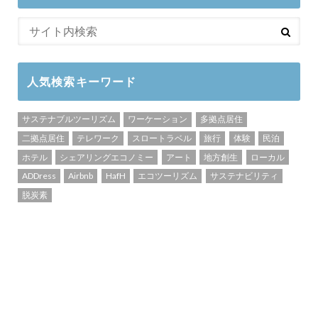
人気検索キーワード
サステナブルツーリズム
ワーケーション
多拠点居住
二拠点居住
テレワーク
スロートラベル
旅行
体験
民泊
ホテル
シェアリングエコノミー
アート
地方創生
ローカル
ADDress
Airbnb
HafH
エコツーリズム
サステナビリティ
脱炭素