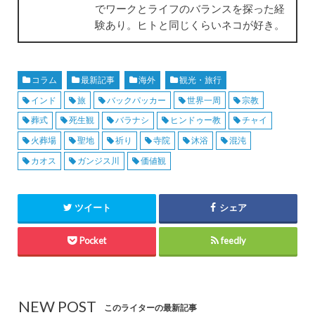
でワークとライフのバランスを探った経
験あり。ヒトと同じくらいネコが好き。
コラム
最新記事
海外
観光・旅行
インド
旅
バックパッカー
世界一周
宗教
葬式
死生観
バラナシ
ヒンドゥー教
チャイ
火葬場
聖地
祈り
寺院
沐浴
混沌
カオス
ガンジス川
価値観
ツイート
シェア
Pocket
feedly
NEW POST
このライターの最新記事