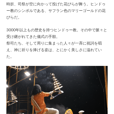
時折、司祭が空に向かって投げた花びらが舞う。ヒンドゥ
ー教のシンボルである、サフラン色のマリーゴールドの花
びらだ。
3000年以上もの歴史を持つヒンドゥー教。その中で脈々と
受け継がれてきた儀式の手順。
祭司たち、そして周りに集まった人々が一斉に祝詞を唱
え、神に祈りを捧げる姿は、とにかく美しさに溢れてい
た。