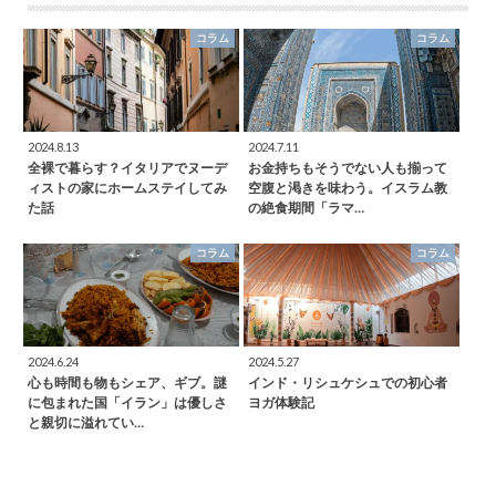
コラム
コラム
2024.8.13
2024.7.11
全裸で暮らす？イタリアでヌーデ
お金持ちもそうでない人も揃って
ィストの家にホームステイしてみ
空腹と渇きを味わう。イスラム教
た話
の絶食期間「ラマ…
コラム
コラム
2024.6.24
2024.5.27
心も時間も物もシェア、ギブ。謎
インド・リシュケシュでの初心者
に包まれた国「イラン」は優しさ
ヨガ体験記
と親切に溢れてい…