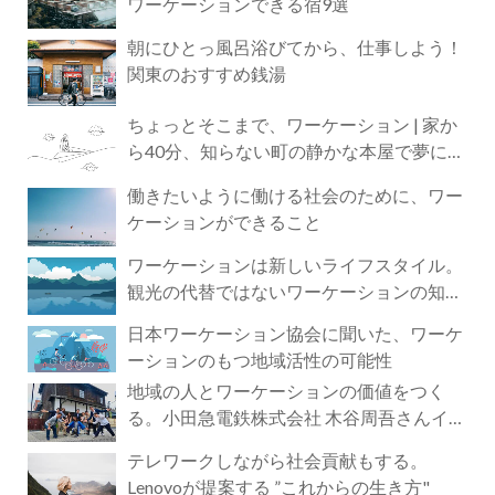
ワーケーションできる宿9選
朝にひとっ風呂浴びてから、仕事しよう！
関東のおすすめ銭湯
ちょっとそこまで、ワーケーション | 家か
ら40分、知らない町の静かな本屋で夢に近
づく4時間の旅
働きたいように働ける社会のために、ワー
ケーションができること
ワーケーションは新しいライフスタイル。
観光の代替ではないワーケーションの知ら
れざる魅力
日本ワーケーション協会に聞いた、ワーケ
ーションのもつ地域活性の可能性
地域の人とワーケーションの価値をつく
る。小田急電鉄株式会社 木谷周吾さんイン
タビュー
テレワークしながら社会貢献もする。
Lenovoが提案する ”これからの生き方"