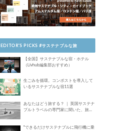
EDITOR’S PICKS #サステナブルな旅
【全国】サステナブルな宿・ホテル
（Livhub編集部おすすめ）
生ごみを循環。コンポストを導入して
いるサステナブルな宿11選
あなたはどう旅する？ ｜ 英国サステナ
ブルトラベルの専門家に聞いた、旅の
魅力
"できるだけサステナブルに飛行機に乗