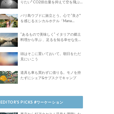
りたい" CO2排出量を抑えて空を飛ぶ
には？
バリ島ウブドに旅立とう。心で ”良さ"
を感じるエシカルホテル「Mana
Earthly Paradise」
“あるもので美味しく” イタリアの郷土
料理から学ぶ 、足るを知る幸せな生き
方
頭はそこに置いておいて。朝日をただ
見にいこう
道具も車も買わずに借りる。モノを持
たずにシェア&サブスクでキャンプ
EDITOR’S PICKS #ワーケーション
東京から好アクセス！温泉を満喫しな