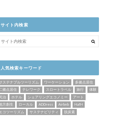
サイト内検索
人気検索キーワード
サステナブルツーリズム
ワーケーション
多拠点居住
二拠点居住
テレワーク
スロートラベル
旅行
体験
民泊
ホテル
シェアリングエコノミー
アート
地方創生
ローカル
ADDress
Airbnb
HafH
エコツーリズム
サステナビリティ
脱炭素