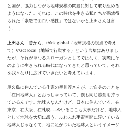
と国が、協力しながら地球規模の問題に対して取り組める
ようになった。それは、この時代を生きる私たちが偶然得
られた「素敵で面白い感性」ではないかと上田さんは言
う。
上田さん
「昔から、think global（地球規模の視点で考え
て）やact local（地域で行動する）という言葉はありまし
たが、それが単なるスローガンとしてではなく、実際にそ
のように生きられる時代になってきたと思っていて。それ
を我々なりに広げていきたいと考えています。
屋久島に住んでいる作家の星川淳さんが、ご自身のことを
『在日地球人』とおっしゃっていて、僕も同じ感覚を持っ
ているんです。地球人なんだけど、日本に住んでいる。在
東京、在大阪、在札幌……今いるここも大事だけど、地球人
として地球を大切に想う。ふわふわ宇宙空間に浮いている
地球人じゃなくて、地に足がついた地球人というイメージ