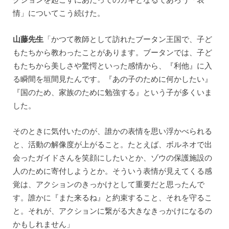
情」についてこう続けた。
山藤先生
「かつて教師として訪れたブータン王国で、子ど
もたちから教わったことがあります。ブータンでは、子ど
もたちから美しさや驚愕といった感情から、『利他』に入
る瞬間を垣間見たんです。『あの子のために何かしたい』
『国のため、家族のために勉強する』という子が多くいま
した。
そのときに気付いたのが、誰かの表情を思い浮かべられる
と、活動の解像度が上がること。たとえば、ボルネオで出
会ったガイドさんを笑顔にしたいとか、ゾウの保護施設の
人のために寄付しようとか。そういう表情が見えてくる感
覚は、アクションのきっかけとして重要だと思ったんで
す。誰かに『また来るね』と約束すること、それを守るこ
と。それが、アクションに繋がる大きなきっかけになるの
かもしれません」