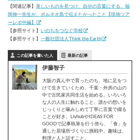
【関連記事】
美しいものを見つけ、自分の言葉にする。福
岡伸一先生が、ボルネオ島で伝えたかったこと【現地ツア
ーレポ中編】
【参照サイト】
いのちをつなぐ学校
【参照サイト】
一般社団法人Think the Earth
この記事を書いた人
最新の記事
伊藤智子
大阪の真ん中で育ったのち、地に足をつ
けて生きていくため、千葉・外房の山の
中で古民家共同生活を始める。いろいろ
な人の人生に触れること、誰かの想いを
じっくりと噛みしめて丁寧に言葉で綴る
ことが好き。LivhubやIDEAS FOR
GOODで記事執筆を行う傍ら、「食」を
通した居場所づくりに挑戦中。趣味は、
料理と人と話すこと。