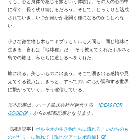
りも、心と身体で感じる旅という体験は、その人の心の中
に深く、長く残り続けるだろう。そして、じっくりと熟成
されていき、いつか何かが花開く種になるのかもしれな
い。
小さな微生物も木もゴキブリもサルも人間も、同じ地球に
生きる、言わば「地球種」だ──そう教えてくれたボルネオ
島での旅は、私たちに道しるべをくれた。
旅に出る。美しいものに出会う。そこで湧き出る感情や見
えてくる視点は、きっと、すべてのいのちが調和する世界
に繋がっていく。そう確信している。
※本記事は、ハーチ株式会社が運営する「
IDEAS FOR
GOOD
」からの転載記事となります。
【関連記事】
ボルネオの生き物たちに流れる「いのちのも
のがたり」に触れて【現地ツアーレポ前編】