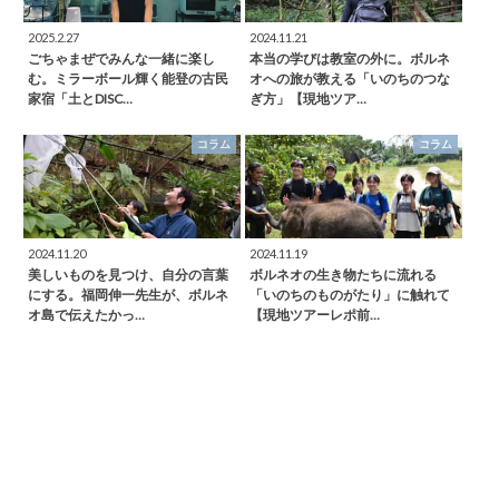
2025.2.27
2024.11.21
ごちゃまぜでみんな一緒に楽し
本当の学びは教室の外に。ボルネ
む。ミラーボール輝く能登の古民
オへの旅が教える「いのちのつな
家宿「土とDISC…
ぎ方」【現地ツア…
コラム
コラム
2024.11.20
2024.11.19
美しいものを見つけ、自分の言葉
ボルネオの生き物たちに流れる
にする。福岡伸一先生が、ボルネ
「いのちのものがたり」に触れて
オ島で伝えたかっ…
【現地ツアーレポ前…