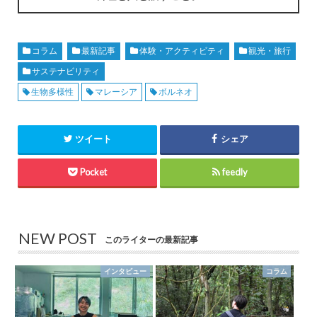
コラム
最新記事
体験・アクティビティ
観光・旅行
サステナビリティ
生物多様性
マレーシア
ボルネオ
ツイート
シェア
Pocket
feedly
NEW POST
このライターの最新記事
インタビュー
コラム