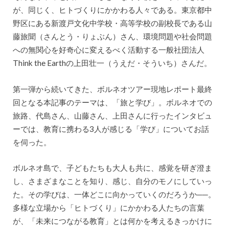
が、同じく、ヒトづくりにかかわる人々である。東京都中
野区にある新渡戸文化中学校・高等学校の副校長である山
藤旅聞（さんとう・りょぶん）さん、環境問題や社会問題
への無関心を好奇心に変えるべく活動する一般社団法人
Think the Earthの上田壮一（うえだ・そういち）さんだ。
第一弾から続いてきた、ボルネオツアー現地レポート最終
回となる本記事のテーマは、「旅と学び」。ボルネオでの
旅路、代島さん、山藤さん、上田さんに行ったインタビュ
ーでは、教育に携わる3人が感じる「学び」についてお話
を伺った。
ボルネオ島で、子どもたちも大人も共に、感覚を研ぎ澄ま
し、さまざまなことを知り、感じ、自分のモノにしていっ
た。その学びは、一体どこに向かっていくのだろうか──。
多様な立場から「ヒトづくり」にかかわる人たちの言葉
が、「未来につながる教育」とは何かを考えるきっかけに