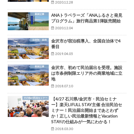
2020.12.28
最新記事
ANAトラベラーズ「ANAふるさと発見
プログラム」旅行商品第1弾販売開始
2020.12.04
法規制・条例
金沢市が宿泊税導入、全国自治体で4
番目
2019.04.05
最新記事
金沢市、初めて民泊届出を受理。施設
は市条例制限エリア外の商業地域に立
地
2018.07.10
その他の民泊セミナー
【4/27 石川県/金沢市・民泊セミナ
ー】楽天LIFULL STAY主催 合法民泊セ
ミナー！民泊届出開始まであとわず
か！正しい民泊最新情報とVacation
STAYの仕組みが一気にわかる！
2018.03.30