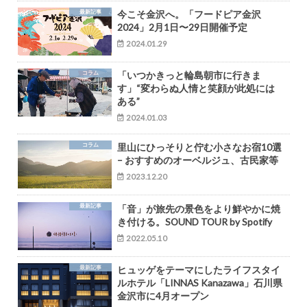
最新記事
今こそ金沢へ。「フードピア金沢
2024」2月1日〜29日開催予定
2024.01.29
コラム
「いつかきっと輪島朝市に行きま
す」“変わらぬ人情と笑顔が此処には
ある”
2024.01.03
コラム
里山にひっそりと佇む小さなお宿10選
– おすすめのオーベルジュ、古民家等
2023.12.20
最新記事
「音」が旅先の景色をより鮮やかに焼
き付ける。SOUND TOUR by Spotify
2022.05.10
最新記事
ヒュッゲをテーマにしたライフスタイ
ルホテル「LINNAS Kanazawa」石川県
金沢市に4月オープン