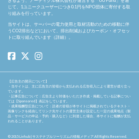
きるよう、アーティクル株式会社が運営する「
UU Fund
」を通
じて、1ユニークユーザーにつき0.1円をNPO団体に寄付する取
り組みを行っています。
当サイトは、サーバーの電力使用と取材活動のための移動に伴
うCO2排出などにおいて、排出削減およびカーボン・オフセッ
トに取り組んでいます（
詳細
）。
【広告主の開示について】
・当サイトは、主に広告主の皆様から支払われる広告収入により運営が成り立っ
ています。
・記事広告について：広告主より対価をいただき作成・掲載している記事につい
ては【Sponsored】表記をしています。
・成果報酬型広告について：読者の皆様が本サイトに掲載されているテキスト・
画像リンクを経由してリンク先サイトの運営主体が設定した一定の成果地点（製
品・サービスの申込・予約・購入など）に到達した場合、本サイトに報酬が支払
われることがあります。
© 2015
Livhub | サステナブルツーリズムの情報メディア
.All Rights Reserved.