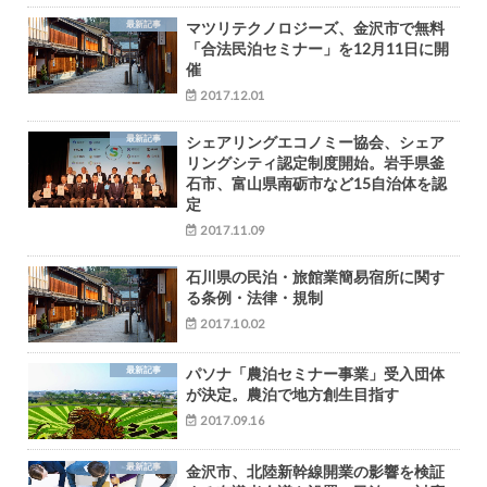
最新記事
マツリテクノロジーズ、金沢市で無料
「合法民泊セミナー」を12月11日に開
催
2017.12.01
最新記事
シェアリングエコノミー協会、シェア
リングシティ認定制度開始。岩手県釜
石市、富山県南砺市など15自治体を認
定
2017.11.09
石川県の民泊・旅館業簡易宿所に関す
る条例・法律・規制
2017.10.02
最新記事
パソナ「農泊セミナー事業」受入団体
が決定。農泊で地方創生目指す
2017.09.16
最新記事
金沢市、北陸新幹線開業の影響を検証