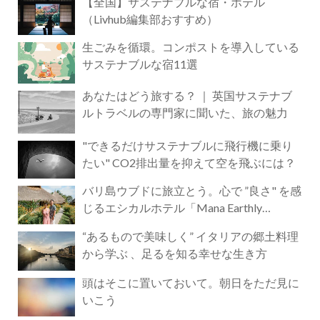
【全国】サステナブルな宿・ホテル
（Livhub編集部おすすめ）
生ごみを循環。コンポストを導入している
サステナブルな宿11選
あなたはどう旅する？ ｜ 英国サステナブ
ルトラベルの専門家に聞いた、旅の魅力
"できるだけサステナブルに飛行機に乗り
たい" CO2排出量を抑えて空を飛ぶには？
バリ島ウブドに旅立とう。心で ”良さ" を感
じるエシカルホテル「Mana Earthly
Paradise」
“あるもので美味しく” イタリアの郷土料理
から学ぶ 、足るを知る幸せな生き方
頭はそこに置いておいて。朝日をただ見に
いこう