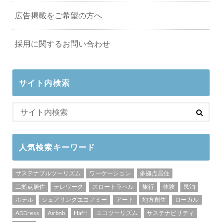
広告掲載をご希望の方へ
採用に関するお問い合わせ
サイト内検索
人気検索キーワード
サステナブルツーリズム
ワーケーション
多拠点居住
二拠点居住
テレワーク
スロートラベル
旅行
体験
民泊
ホテル
シェアリングエコノミー
アート
地方創生
ローカル
ADDress
Airbnb
HafH
エコツーリズム
サステナビリティ