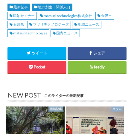
最新記事
地方創生・関係人口
民泊セミナー
matsuri technologies株式会社
金沢市
石川県
マツリテクノロジーズ
地域ニュース
matsuri technologies
国内ニュース
ツイート
シェア
Pocket
feedly
NEW POST
このライターの最新記事
最新記事
コラム