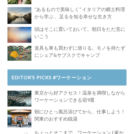
Paradise」
“あるもので美味しく” イタリアの郷土料理
から学ぶ 、足るを知る幸せな生き方
頭はそこに置いておいて。朝日をただ見に
いこう
道具も車も買わずに借りる。モノを持たず
にシェア&サブスクでキャンプ
EDITOR’S PICKS #ワーケーション
東京から好アクセス！温泉を満喫しながら
ワーケーションできる宿9選
朝にひとっ風呂浴びてから、仕事しよう！
関東のおすすめ銭湯
ちょっとそこまで、ワーケーション | 家か