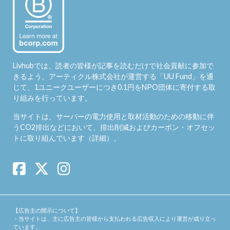
Livhubでは、読者の皆様が記事を読むだけで社会貢献に参加で
きるよう、アーティクル株式会社が運営する「
UU Fund
」を通
じて、1ユニークユーザーにつき0.1円をNPO団体に寄付する取
り組みを行っています。
当サイトは、サーバーの電力使用と取材活動のための移動に伴
うCO2排出などにおいて、排出削減およびカーボン・オフセッ
トに取り組んでいます（
詳細
）。
【広告主の開示について】
・当サイトは、主に広告主の皆様から支払われる広告収入により運営が成り立っ
ています。