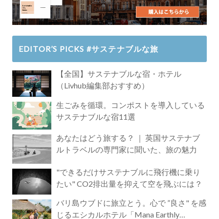
EDITOR’S PICKS #サステナブルな旅
【全国】サステナブルな宿・ホテル
（Livhub編集部おすすめ）
生ごみを循環。コンポストを導入している
サステナブルな宿11選
あなたはどう旅する？ ｜ 英国サステナブ
ルトラベルの専門家に聞いた、旅の魅力
"できるだけサステナブルに飛行機に乗り
たい" CO2排出量を抑えて空を飛ぶには？
バリ島ウブドに旅立とう。心で ”良さ" を感
じるエシカルホテル「Mana Earthly