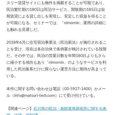
スリー賃貸サイトにも物件を掲載することが可能であり、
民泊繁忙期の180日は民泊サービス、閑散期の185日は短
期賃貸による貸し出しを実現し、安定した収益を得ること
が可能になる。セミナーでは、「nimomin」運用の詳細に
も触れる見通しだ。
2018年6月に住宅宿泊事業法（民泊新法）が施行されるこ
とを受け、現在は各自治体で条例案が検討されている段階
だ。その中では、民泊の営業日数を年間180日よりもさら
に縮小する傾向もあり「nimomin」のようなサービスを利
用した民泊集客だけに限らない運営方法に期待が高まって
いる。
本件に関する問い合わせは電話（03-5927-1400）かメー
ル（info@matsuri-tech.com）にて受け付けている。
【関連ページ】
石川県の民泊・旅館業簡易宿所に関する条
例・法律・規制