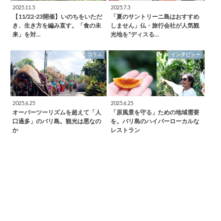
2025.11.5
2025.7.3
【11/22-23開催】いのちをいただ
「夏のサントリーニ島はおすすめ
き、生き方を編み直す。「食の未
しません」仏・旅行会社が人気観
来」を対…
光地を“ディスる…
コラム
インタビュー
2025.6.25
2025.6.25
オーバーツーリズムを超えて「人
「原風景を守る」ための地域需要
口過多」のバリ島。観光は悪なの
を。バリ島のハイパーローカルな
か
レストラン