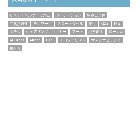
サステナブルツーリズム
ワーケーション
多拠点居住
二拠点居住
テレワーク
スロートラベル
旅行
体験
民泊
ホテル
シェアリングエコノミー
アート
地方創生
ローカル
ADDress
Airbnb
HafH
エコツーリズム
サステナビリティ
脱炭素