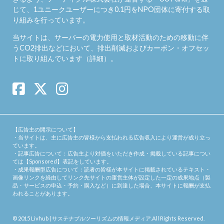
じて、1ユニークユーザーにつき0.1円をNPO団体に寄付する取
り組みを行っています。
当サイトは、サーバーの電力使用と取材活動のための移動に伴
うCO2排出などにおいて、排出削減およびカーボン・オフセッ
トに取り組んでいます（
詳細
）。
【広告主の開示について】
・当サイトは、主に広告主の皆様から支払われる広告収入により運営が成り立っ
ています。
・記事広告について：広告主より対価をいただき作成・掲載している記事につい
ては【Sponsored】表記をしています。
・成果報酬型広告について：読者の皆様が本サイトに掲載されているテキスト・
画像リンクを経由してリンク先サイトの運営主体が設定した一定の成果地点（製
品・サービスの申込・予約・購入など）に到達した場合、本サイトに報酬が支払
われることがあります。
© 2015
Livhub | サステナブルツーリズムの情報メディア
.All Rights Reserved.