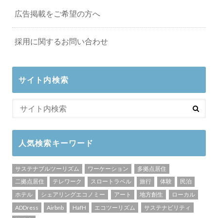
広告掲載をご希望の方へ
採用に関するお問い合わせ
サイト内検索
人気検索キーワード
サステナブルツーリズム
ワーケーション
多拠点居住
二拠点居住
テレワーク
スロートラベル
旅行
体験
民泊
ホテル
シェアリングエコノミー
アート
地方創生
ローカル
ADDress
Airbnb
HafH
エコツーリズム
サステナビリティ