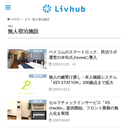
HOME
タグ : 無人宿泊施設
TAG
無人宿泊施設
最新記事
ベイコムのスマートロック、民泊ラボ
運営の＠RLiS_houseに導入
2019.11.21
PR
最新記事
無人の鍵受け渡し・本人確認システム
「KEY STATION」200拠点まで拡大
2019.10.11
最新記事
セルフチェックインサービス「KS
checkin」提供開始。フロント業務の無
人化を実現
2019.04.05