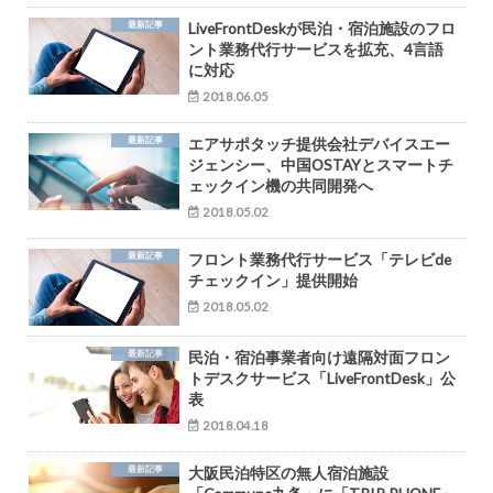
最新記事
LiveFrontDeskが民泊・宿泊施設のフロ
ント業務代行サービスを拡充、4言語
に対応
2018.06.05
最新記事
エアサポタッチ提供会社デバイスエー
ジェンシー、中国OSTAYとスマートチ
ェックイン機の共同開発へ
2018.05.02
最新記事
フロント業務代行サービス「テレビde
チェックイン」提供開始
2018.05.02
最新記事
民泊・宿泊事業者向け遠隔対面フロン
トデスクサービス「LiveFrontDesk」公
表
2018.04.18
最新記事
大阪民泊特区の無人宿泊施設