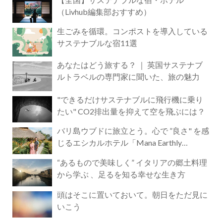
（Livhub編集部おすすめ）
生ごみを循環。コンポストを導入している
サステナブルな宿11選
あなたはどう旅する？ ｜ 英国サステナブ
ルトラベルの専門家に聞いた、旅の魅力
"できるだけサステナブルに飛行機に乗り
たい" CO2排出量を抑えて空を飛ぶには？
バリ島ウブドに旅立とう。心で ”良さ" を感
じるエシカルホテル「Mana Earthly
Paradise」
“あるもので美味しく” イタリアの郷土料理
から学ぶ 、足るを知る幸せな生き方
頭はそこに置いておいて。朝日をただ見に
いこう