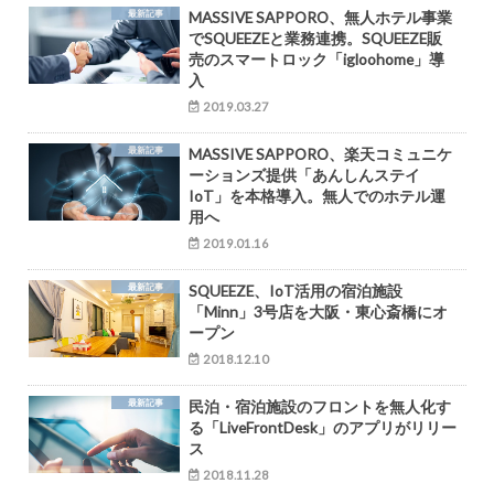
最新記事
MASSIVE SAPPORO、無人ホテル事業
でSQUEEZEと業務連携。SQUEEZE販
売のスマートロック「igloohome」導
入
2019.03.27
最新記事
MASSIVE SAPPORO、楽天コミュニケ
ーションズ提供「あんしんステイ
IoT」を本格導入。無人でのホテル運
用へ
2019.01.16
最新記事
SQUEEZE、IoT活用の宿泊施設
「Minn」3号店を大阪・東心斎橋にオ
ープン
2018.12.10
最新記事
民泊・宿泊施設のフロントを無人化す
る「LiveFrontDesk」のアプリがリリー
ス
2018.11.28