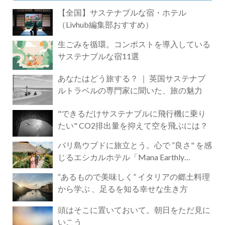
【全国】サステナブルな宿・ホテル
（Livhub編集部おすすめ）
生ごみを循環。コンポストを導入している
サステナブルな宿11選
あなたはどう旅する？ ｜ 英国サステナブ
ルトラベルの専門家に聞いた、旅の魅力
"できるだけサステナブルに飛行機に乗り
たい" CO2排出量を抑えて空を飛ぶには？
バリ島ウブドに旅立とう。心で ”良さ" を感
じるエシカルホテル「Mana Earthly
Paradise」
“あるもので美味しく” イタリアの郷土料理
から学ぶ 、足るを知る幸せな生き方
頭はそこに置いておいて。朝日をただ見に
いこう