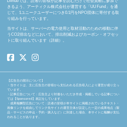
Livhubでは、読者の皆様が記事を読むだけで社会貢献に参加で
きるよう、アーティクル株式会社が運営する「
UU Fund
」を通
じて、1ユニークユーザーにつき0.1円をNPO団体に寄付する取
り組みを行っています。
当サイトは、サーバーの電力使用と取材活動のための移動に伴
うCO2排出などにおいて、排出削減およびカーボン・オフセッ
トに取り組んでいます（
詳細
）。
【広告主の開示について】
・当サイトは、主に広告主の皆様から支払われる広告収入により運営が成り立っ
ています。
・記事広告について：広告主より対価をいただき作成・掲載している記事につい
ては【Sponsored】表記をしています。
・成果報酬型広告について：読者の皆様が本サイトに掲載されているテキスト・
画像リンクを経由してリンク先サイトの運営主体が設定した一定の成果地点（製
品・サービスの申込・予約・購入など）に到達した場合、本サイトに報酬が支払
われることがあります。