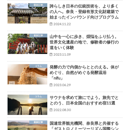
最新記事
誇らしき日本の伝統技術を、より多く
の人へ。奈良・登録有形文化財建築で
始まったインバウンド向けプログラム
2024.11.22
最新記事
山中を一心に歩き、煩悩をふり払う。
世界文化遺産の地で、修験者の修行の
道をいく体験
2023.11.09
コラム
発酵の力で内側からととのえる。体が
めぐり、自然がめぐる発酵温浴
「nifu」
2023.06.29
コラム
サウナを求めて旅にでよう。旅先でと
とのう、日本全国のおすすめ宿11選
2022.08.30
最新記事
国連世界観光機関、奈良県と共催する
「ガストロノミーツーリズム国際シン