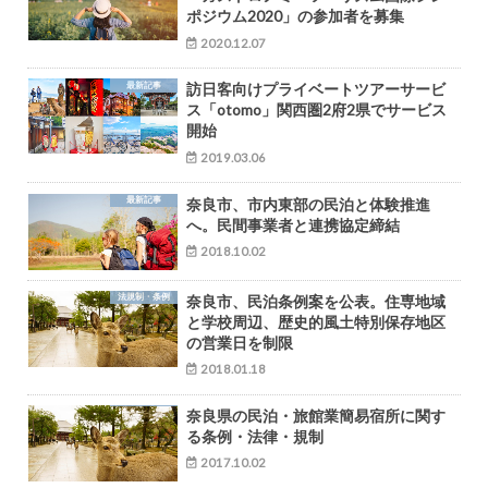
ポジウム2020」の参加者を募集
2020.12.07
最新記事
訪日客向けプライベートツアーサービ
ス「otomo」関西圏2府2県でサービス
開始
2019.03.06
最新記事
奈良市、市内東部の民泊と体験推進
へ。民間事業者と連携協定締結
2018.10.02
法規制・条例
奈良市、民泊条例案を公表。住専地域
と学校周辺、歴史的風土特別保存地区
の営業日を制限
2018.01.18
奈良県の民泊・旅館業簡易宿所に関す
る条例・法律・規制
2017.10.02