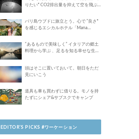
りたい" CO2排出量を抑えて空を飛ぶ
には？
バリ島ウブドに旅立とう。心で ”良さ"
を感じるエシカルホテル「Mana
Earthly Paradise」
“あるもので美味しく” イタリアの郷土
料理から学ぶ 、足るを知る幸せな生き
方
頭はそこに置いておいて。朝日をただ
見にいこう
道具も車も買わずに借りる。モノを持
たずにシェア&サブスクでキャンプ
EDITOR’S PICKS #ワーケーション