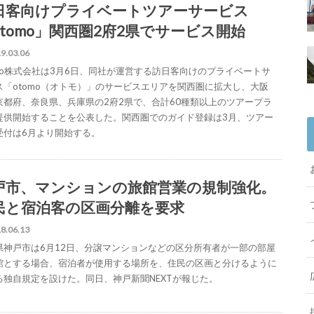
日客向けプライベートツアーサービス
otomo」関西圏2府2県でサービス開始
9.03.06
omo株式会社は3月6日、同社が運営する訪日客向けのプライベートサ
ス「otomo（オトモ）」のサービスエリアを関西圏に拡大し、大阪
京都府、奈良県、兵庫県の2府2県で、合計60種類以上のツアープラ
提供開始することを公表した。関西圏でのガイド登録は3月、ツアー
受付は6月より開始する。
戸市、マンションの旅館営業の規制強化。
民と宿泊客の区画分離を要求
8.06.13
県神戸市は6月12日、分譲マンションなどの区分所有者が一部の部屋
館とする場合、宿泊者が使用する場所を、住民の区画と分けるように
る独自規定を設けた。同日、神戸新聞NEXTが報じた。