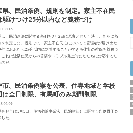
庫県、民泊条例、規則を制定。家主不在民
は駆けつけ25分以内など義務づけ
8.03.16
県は、民泊新法に関する条例を3月2日に原案どおり可決し、新たに条
則を制定した。規則では、家主不在民泊においては管理者が届け出た
物件におおむね25分以内に到着することができる体制の確保を義務づ
。これは近隣住民からの苦情やトラブル発生時にただちに対応するた
ものだ。
戸市、民泊条例案を公表。住専地域と学校
辺は全日制限、有馬町のみ期間制限
8.01.09
県神戸市は1月5日、住宅宿泊事業法（民泊新法）に関する条例骨子案
表した。