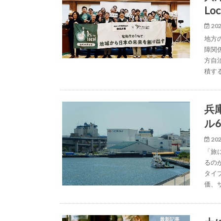
Lo
202
地方
障関
方自
積す
兵
ル
202
「旅
るの
タイ
価、
最新記事