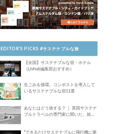
EDITOR’S PICKS #サステナブルな旅
【全国】サステナブルな宿・ホテル
（Livhub編集部おすすめ）
生ごみを循環。コンポストを導入して
いるサステナブルな宿11選
あなたはどう旅する？ ｜ 英国サステナ
ブルトラベルの専門家に聞いた、旅の
魅力
"できるだけサステナブルに飛行機に乗