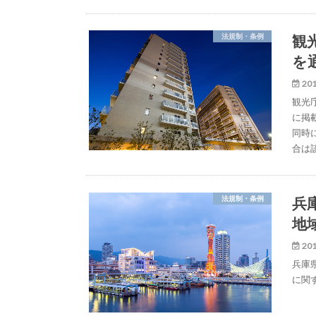
観
法規制・条例
を
201
観光
に掲
同時
合は
兵
法規制・条例
地
201
兵庫
に関