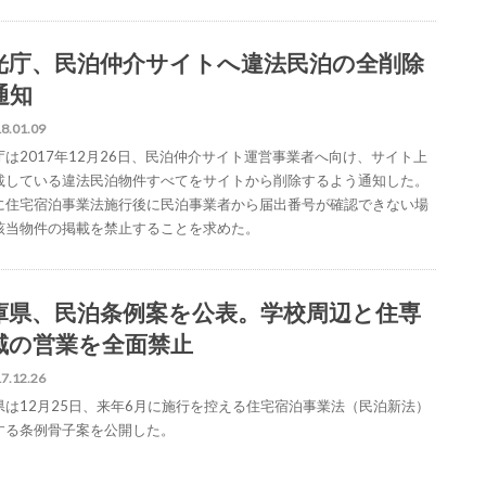
光庁、民泊仲介サイトへ違法民泊の全削除
通知
8.01.09
庁は2017年12月26日、民泊仲介サイト運営事業者へ向け、サイト上
載している違法民泊物件すべてをサイトから削除するよう通知した。
に住宅宿泊事業法施行後に民泊事業者から届出番号が確認できない場
該当物件の掲載を禁止することを求めた。
庫県、民泊条例案を公表。学校周辺と住専
域の営業を全面禁止
7.12.26
県は12月25日、来年6月に施行を控える住宅宿泊事業法（民泊新法）
する条例骨子案を公開した。