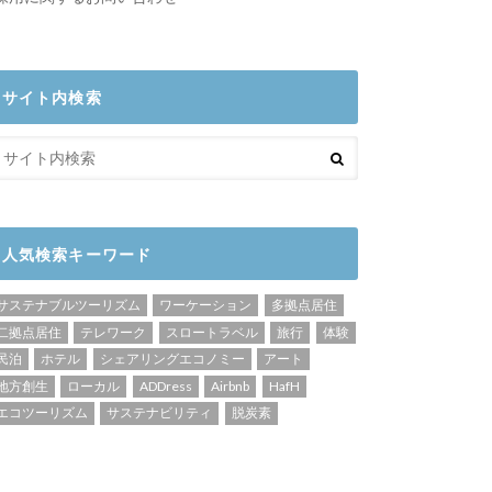
サイト内検索
人気検索キーワード
サステナブルツーリズム
ワーケーション
多拠点居住
二拠点居住
テレワーク
スロートラベル
旅行
体験
民泊
ホテル
シェアリングエコノミー
アート
地方創生
ローカル
ADDress
Airbnb
HafH
エコツーリズム
サステナビリティ
脱炭素