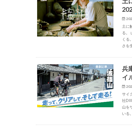
土
2
202
土に
る。
くる
さを
兵
最新記事
イ
202
サイ
社DI
山を
いる