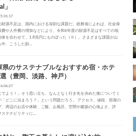
cal」
5.01.17
の財源不足は、国内における深刻な課題だ。総務省によれば、社会保
係費や人件費の増加などにより、令和6年度の財源不足はすべての地
治体を合わせて、1.8兆円にものぼった（※）。さまざまな課題が山
る中、こうした財…
庫県のサステナブルなおすすめ宿・ホテ
6選（豊岡、淡路、神戸）
4.06.27
にでよう！」そう思い立ち、なんとなく行き先を決めた後についてく
が「どこに泊まろう？」という問題だろう。 アクセス、値段、部屋の
プ、周辺のお店や体験、ご飯、お風呂、空間や建築の心地よさ、評
サステナビリティに…