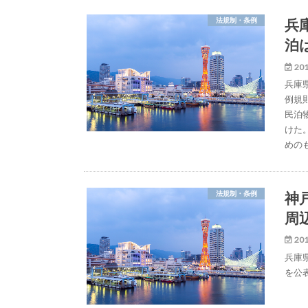
兵
法規制・条例
泊
201
兵庫
例規
民泊
けた
めの
神
法規制・条例
周
201
兵庫
を公