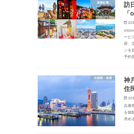
訪
最新記事
「
201
ot
ービ
府、
ンを
予約
神
法規制・条例
住
201
兵庫
を旅
求め