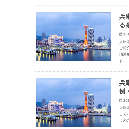
兵
る
201
兵庫
ご紹
泊運
す。
兵
例
201
兵庫
して
えの