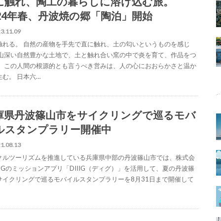
に触れ、陶工の暮らしに溶け込む旅。
024年春、丹波焼の郷「陶泊」開始
3.11.09
触れる。 自然の産物を手先で直に触れ、土の匂いというものを感じ
 山深い自然豊かな土地で、土と触れ合い窯の中で炎を育て、作品をつ
。 この人間の根源的とも言うべき営みは、人の心におおらかさと温か
生む。 日本六…
庫県丹波篠山市をサイクリングで巡るモバ
ルスタンプラリー開催中
1.08.13
クルツーリズムを推進している兵庫県中部の丹波篠山市では、株式会
IIGのミッションアプリ「DIIIG（ディグ）」を活用して、夏の丹波篠
サイクリングで巡るモバイルスタンプラリーを8月31日まで開催して
。