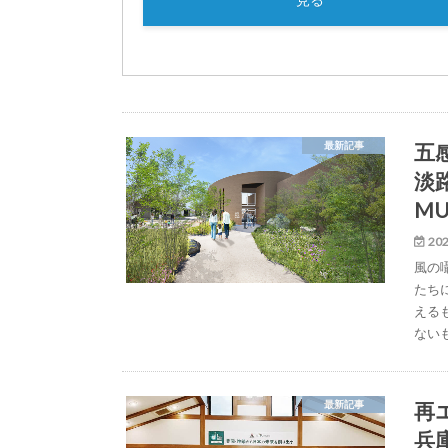
五
最新記事
淡路
MU
202
風の
たち
える
ない
再
最新記事
兵