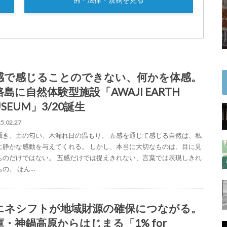
感で感じることのできない、何かを体感。
島に自然体験型施設「AWAJI EARTH
SEUM」3/20誕生
5.02.27
囁き、土の匂い、木漏れ日の温もり。 五感を通じて感じる自然は、私
に静かな感動を与えてくれる。 しかし、本当に大切なものは、目に見
ものだけではない。 五感だけでは捉えきれない、言葉では表現しきれ
もの。 ほん…
エネシフトが地域財源の確保につながる。
庫・神鍋高原からはじまる「1% for