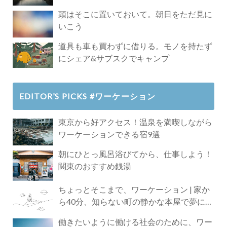
頭はそこに置いておいて。朝日をただ見に
いこう
道具も車も買わずに借りる。モノを持たず
にシェア&サブスクでキャンプ
EDITOR’S PICKS #ワーケーション
東京から好アクセス！温泉を満喫しながら
ワーケーションできる宿9選
朝にひとっ風呂浴びてから、仕事しよう！
関東のおすすめ銭湯
ちょっとそこまで、ワーケーション | 家か
ら40分、知らない町の静かな本屋で夢に近
づく4時間の旅
働きたいように働ける社会のために、ワー