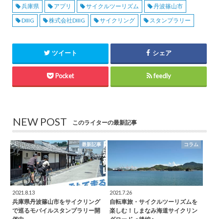
兵庫県
アプリ
サイクルツーリズム
丹波篠山市
DIIIG
株式会社DIIIG
サイクリング
スタンプラリー
ツイート
シェア
Pocket
feedly
NEW POST
このライターの最新記事
最新記事
コラム
2021.8.13
2021.7.26
兵庫県丹波篠山市をサイクリング
自転車旅・サイクルツーリズムを
で巡るモバイルスタンプラリー開
楽しむ！しまなみ海道サイクリン