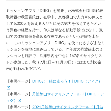
ミッションアプリ「DIIIG」を開発した株式会社DIIIG代表
取締役の秋國寛氏は、在学中、京都嵐山で人力車の俥夫と
して6,000人を超える人びとにその魅力を伝えてきたとい
う異色の経歴を持つ。俥夫は単なる移動手段ではなく、嵐
山での体験価値を高める存在であったという経験を土台
に、このミッションアプリ「DIIIG」を使ったさまざまなミ
ッションを各地に生み出している。昨年度の丹波篠山のミ
ッションも好評で、兵庫県内を中心に167名のサイクリス
トが参加した。秋（9月1日～11月30日）にはまた別の企
画が行われる予定だ。
【参照ページ】
DIIIGと一緒に走ろう！ | DIIIG（ディグ）
【参照ページ】
丹波篠山サイクリングワールド | DIIIG（デ
ィグ）
【参照ページ】
2021丹波篠山サイクリングワールド | 丹波