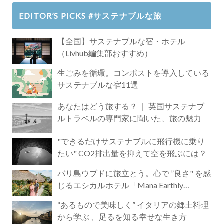
EDITOR’S PICKS #サステナブルな旅
【全国】サステナブルな宿・ホテル
（Livhub編集部おすすめ）
生ごみを循環。コンポストを導入している
サステナブルな宿11選
あなたはどう旅する？ ｜ 英国サステナブ
ルトラベルの専門家に聞いた、旅の魅力
"できるだけサステナブルに飛行機に乗り
たい" CO2排出量を抑えて空を飛ぶには？
バリ島ウブドに旅立とう。心で ”良さ" を感
じるエシカルホテル「Mana Earthly
Paradise」
“あるもので美味しく” イタリアの郷土料理
から学ぶ 、足るを知る幸せな生き方