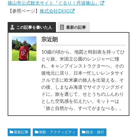
篠山市公式観光サイト『ぐるり！丹波篠山』
【参照ページ】
株式会社DIIIG
この記事を書いた人
最新の記事
宗近朗
10歳の頃から、地図と時刻表を持ってひ
とり旅。米国立公園のレンジャーに憧
れ、キャンプインストラクターへ。その
後地元に戻り、日本一忙しいレンタサイ
クルで主に欧米豪の旅人を出迎える。そ
の後、しまなみ海道でサイクリングガイ
ドに。旅を通じて、せとうちのふんわり
とした空気感を伝えたい。モットーは
「旅と自然から、すべてがまなべる」。
最新記事
体験・アクティビティ
観光・旅行