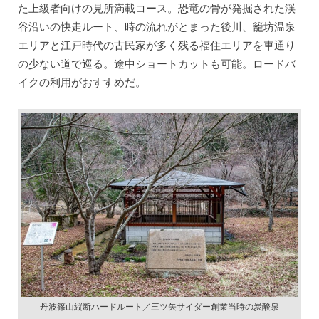
た上級者向けの見所満載コース。恐竜の骨が発掘された渓
谷沿いの快走ルート、時の流れがとまった後川、籠坊温泉
エリアと江戸時代の古民家が多く残る福住エリアを車通り
の少ない道で巡る。途中ショートカットも可能。ロードバ
イクの利用がおすすめだ。
丹波篠山縦断ハードルート／三ツ矢サイダー創業当時の炭酸泉