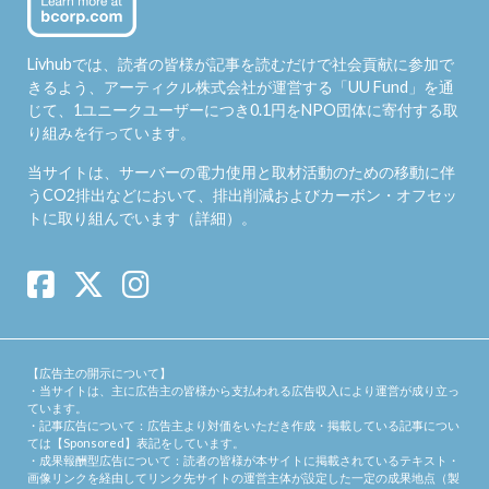
Livhubでは、読者の皆様が記事を読むだけで社会貢献に参加で
きるよう、アーティクル株式会社が運営する「
UU Fund
」を通
じて、1ユニークユーザーにつき0.1円をNPO団体に寄付する取
り組みを行っています。
当サイトは、サーバーの電力使用と取材活動のための移動に伴
うCO2排出などにおいて、排出削減およびカーボン・オフセッ
トに取り組んでいます（
詳細
）。
【広告主の開示について】
・当サイトは、主に広告主の皆様から支払われる広告収入により運営が成り立っ
ています。
・記事広告について：広告主より対価をいただき作成・掲載している記事につい
ては【Sponsored】表記をしています。
・成果報酬型広告について：読者の皆様が本サイトに掲載されているテキスト・
画像リンクを経由してリンク先サイトの運営主体が設定した一定の成果地点（製