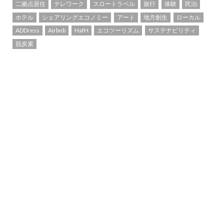
二拠点居住
テレワーク
スロートラベル
旅行
体験
民泊
ホテル
シェアリングエコノミー
アート
地方創生
ローカル
ADDress
Airbnb
HafH
エコツーリズム
サステナビリティ
脱炭素