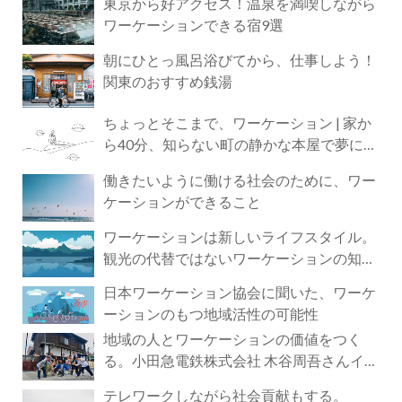
東京から好アクセス！温泉を満喫しながら
ワーケーションできる宿9選
朝にひとっ風呂浴びてから、仕事しよう！
関東のおすすめ銭湯
ちょっとそこまで、ワーケーション | 家か
ら40分、知らない町の静かな本屋で夢に近
づく4時間の旅
働きたいように働ける社会のために、ワー
ケーションができること
ワーケーションは新しいライフスタイル。
観光の代替ではないワーケーションの知ら
れざる魅力
日本ワーケーション協会に聞いた、ワーケ
ーションのもつ地域活性の可能性
地域の人とワーケーションの価値をつく
る。小田急電鉄株式会社 木谷周吾さんイン
タビュー
テレワークしながら社会貢献もする。