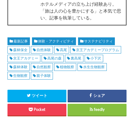
ホテルメディアの立ち上げ経験あり。
「旅は人の心を豊かにする」と本気で思
い、記事を執筆している。
最新記事
体験・アクティビティ
サステナビリティ
森林保全
自然体験
高尾
京王アカデミープログラム
京王アカデミー
高尾の森
裏高尾
小下沢
森林体験
自然観察
植物観察
水生生物観察
生物観察
親子体験
ツイート
シェア
Pocket
feedly