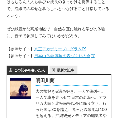
はもちろん大人も学びや成長のきっかけを提供すること
で、沿線での幸せな暮らしへとつなげること目指している
という。
ぜひ緑豊かな高尾地区で、自然を直に触れる学びの体験
に、親子で参加してみてはいかがだろう。
【参照サイト】
京王アカデミープログラム
【参照サイト】
日本山岳会 高尾の森づくりの会
この記事を書いた人
最新の記事
明田川蘭
大の旅好き&温泉好き。一人で海外へ、
一人で車を走らせて日本の名湯へ。アフ
リカ大陸と北極南極以外に降り立ち、行
った国は30を越え、巡った温泉地は100
を超える。沖縄観光メディアの編集者や