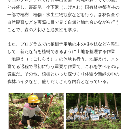
と共催し、裏高尾・小下沢（こげさわ）国有林や都有林の
一部で植樹、植物・水生生物観察などを行う。森林保全や
自然観察などを実際に目で見て自然と触れ合いながら行う
ことで、森の大切さと必要性を学ぶ。
また、プログラムでは植樹予定地の木の根や枝などを整理
して、新たな苗を植樹できるように土地を整理する作業
「地拵え（じごしらえ）」の体験も行う。地拵えは、木を
育てる過程で最初に行う重要な作業で、これを学べるのは
貴重だ。その他、植樹といった森づくり体験や新緑の中の
森林ハイクなど、盛りだくさんな内容となっている。