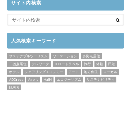
サイト内検索
人気検索キーワード
サステナブルツーリズム
ワーケーション
多拠点居住
二拠点居住
テレワーク
スロートラベル
旅行
体験
民泊
ホテル
シェアリングエコノミー
アート
地方創生
ローカル
ADDress
Airbnb
HafH
エコツーリズム
サステナビリティ
脱炭素