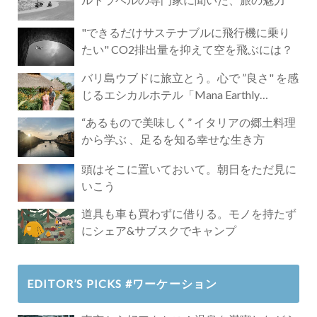
"できるだけサステナブルに飛行機に乗り
たい" CO2排出量を抑えて空を飛ぶには？
バリ島ウブドに旅立とう。心で ”良さ" を感
じるエシカルホテル「Mana Earthly
Paradise」
“あるもので美味しく” イタリアの郷土料理
から学ぶ 、足るを知る幸せな生き方
頭はそこに置いておいて。朝日をただ見に
いこう
道具も車も買わずに借りる。モノを持たず
にシェア&サブスクでキャンプ
EDITOR’S PICKS #ワーケーション