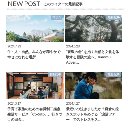
NEW POST
このライターの最新記事
コラム
最新記事
2024.7.23
2024.5.28
牛・人・自然、みんなが穏やかで
“畏敬の念” を抱く自然と文化を体
幸せになれる場所
験する冒険の旅へ。Kammui
Adven…
最新記事
最新記事
2024.5.17
2024.4.27
子育て家族のための会員制二拠点
最近いつ泣きましたか？鎌倉の泣
生活サービス「Co-Sato」。行きつ
きスポットをめぐる「涙活ツア
けの田舎…
ー」でストレスをス…