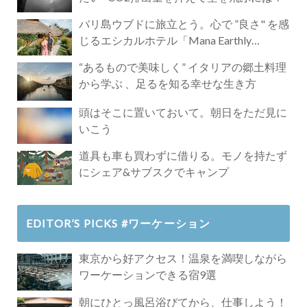
バリ島ウブドに旅立とう。心で ”良さ" を感
じるエシカルホテル「Mana Earthly
Paradise」
“あるもので美味しく” イタリアの郷土料理
から学ぶ 、足るを知る幸せな生き方
頭はそこに置いておいて。朝日をただ見に
いこう
道具も車も買わずに借りる。モノを持たず
にシェア&サブスクでキャンプ
EDITOR’S PICKS #ワーケーション
東京から好アクセス！温泉を満喫しながら
ワーケーションできる宿9選
朝にひとっ風呂浴びてから、仕事しよう！