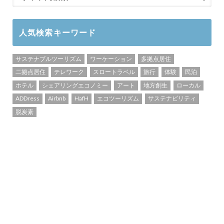
人気検索キーワード
サステナブルツーリズム
ワーケーション
多拠点居住
二拠点居住
テレワーク
スロートラベル
旅行
体験
民泊
ホテル
シェアリングエコノミー
アート
地方創生
ローカル
ADDress
Airbnb
HafH
エコツーリズム
サステナビリティ
脱炭素