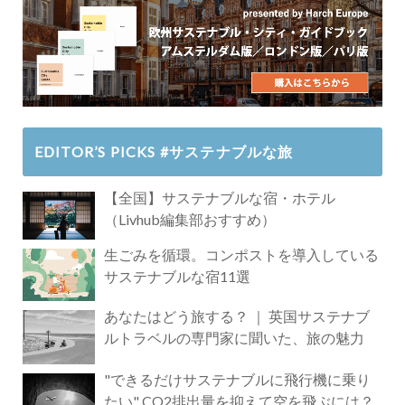
EDITOR’S PICKS #サステナブルな旅
【全国】サステナブルな宿・ホテル
（Livhub編集部おすすめ）
生ごみを循環。コンポストを導入している
サステナブルな宿11選
あなたはどう旅する？ ｜ 英国サステナブ
ルトラベルの専門家に聞いた、旅の魅力
"できるだけサステナブルに飛行機に乗り
たい" CO2排出量を抑えて空を飛ぶには？