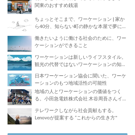
関東のおすすめ銭湯
ちょっとそこまで、ワーケーション | 家か
ら40分、知らない町の静かな本屋で夢に近
づく4時間の旅
働きたいように働ける社会のために、ワー
ケーションができること
ワーケーションは新しいライフスタイル。
観光の代替ではないワーケーションの知ら
れざる魅力
日本ワーケーション協会に聞いた、ワーケ
ーションのもつ地域活性の可能性
地域の人とワーケーションの価値をつく
る。小田急電鉄株式会社 木谷周吾さんイン
タビュー
テレワークしながら社会貢献もする。
Lenovoが提案する ”これからの生き方"