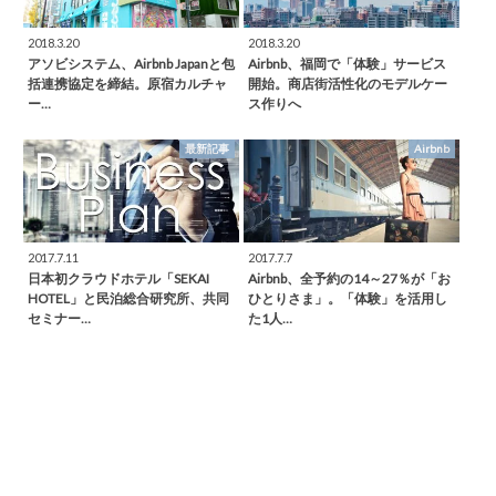
2018.3.20
2018.3.20
アソビシステム、Airbnb Japanと包
Airbnb、福岡で「体験」サービス
括連携協定を締結。原宿カルチャ
開始。商店街活性化のモデルケー
ー…
ス作りへ
最新記事
Airbnb
2017.7.11
2017.7.7
日本初クラウドホテル「SEKAI
Airbnb、全予約の14～27％が「お
HOTEL」と民泊総合研究所、共同
ひとりさま」。「体験」を活用し
セミナー…
た1人…