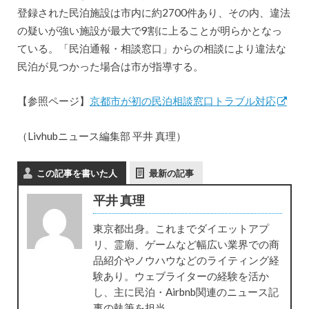
登録された民泊施設は市内に約2700件あり、その内、違法
の疑いが強い施設が最大で9割に上ることが明らかとなっ
ている。「民泊通報・相談窓口」からの相談により違法な
民泊が見つかった場合は市が指導する。
【参照ページ】
京都市が初の民泊相談窓口トラブル対応
（Livhubニュース編集部 平井 真理）
この記事を書いた人
最新の記事
平井 真理
東京都出身。これまでダイエットアプ
リ、霊廟、ゲームなど幅広い業界での商
品紹介やノウハウなどのライティング経
験あり。ウェブライターの経験を活か
し、主に民泊・Airbnb関連のニュース記
事の執筆を担当。