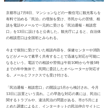
京都市は7月8日、マンションなどの一般住宅に観光客らを
有料で泊める「民泊」の増加を受け、市民からの苦情、相
談を電話やメールで一元的に受ける「民泊通報・相談窓
口」を13日に設けると公表した。観光庁によると、自治体
の相談窓口は全国初とみられる。
今まで個別に受けていた相談内容を、保健センターや消防
などがメールで素早く共有することで迅速な対応が可能に
なるという。電話での相談や苦情は午前10時から午後5時
までの年中無休で、民間に委託したオペレーターが対応す
る。メールとファクスでも受け付ける。
「民泊通報・相談窓口」の開設は5月から検討され、今月
13日に設置という流れ。この早急な対応の裏には、民泊に
関するトラブルや、違法民泊の問題がある。市が5月にま
とめた調査によると、インターネットの民泊仲介サイトに