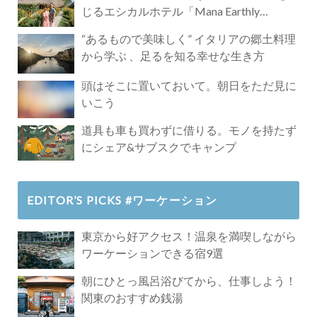
じるエシカルホテル「Mana Earthly
Paradise」
“あるもので美味しく” イタリアの郷土料理
から学ぶ 、足るを知る幸せな生き方
頭はそこに置いておいて。朝日をただ見に
いこう
道具も車も買わずに借りる。モノを持たず
にシェア&サブスクでキャンプ
EDITOR’S PICKS #ワーケーション
東京から好アクセス！温泉を満喫しながら
ワーケーションできる宿9選
朝にひとっ風呂浴びてから、仕事しよう！
関東のおすすめ銭湯