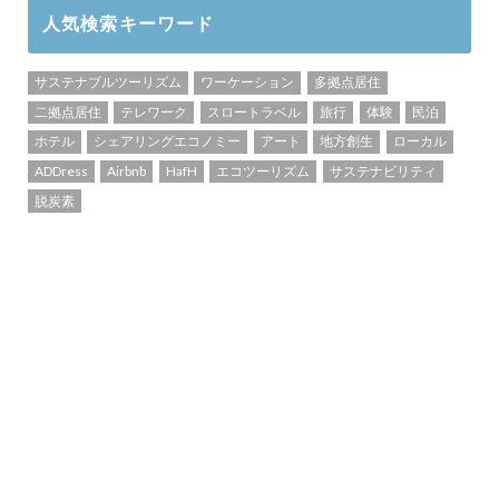
人気検索キーワード
サステナブルツーリズム
ワーケーション
多拠点居住
二拠点居住
テレワーク
スロートラベル
旅行
体験
民泊
ホテル
シェアリングエコノミー
アート
地方創生
ローカル
ADDress
Airbnb
HafH
エコツーリズム
サステナビリティ
脱炭素