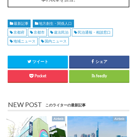
最新記事
地方創生・関係人口
京都府
京都市
違法民泊
民泊通報・相談窓口
地域ニュース
国内ニュース
ツイート
シェア
Pocket
feedly
NEW POST
このライターの最新記事
Airbnb
Airbnb