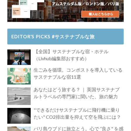
EDITOR’S PICKS #サステナブルな旅
【全国】サステナブルな宿・ホテル
（Livhub編集部おすすめ）
生ごみを循環。コンポストを導入している
サステナブルな宿11選
あなたはどう旅する？ ｜ 英国サステナブ
ルトラベルの専門家に聞いた、旅の魅力
"できるだけサステナブルに飛行機に乗り
たい" CO2排出量を抑えて空を飛ぶには？
バリ島ウブドに旅立とう。心で ”良さ" を感