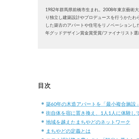
1982年群馬県前橋市生まれ。2008年東京藝
り独立し建築設計やプロデュースを行うかたわら
した築古のアパートや住宅をリノベーションした飲
年グッドデザイン賞金賞受賞/ファイナリスト選
目次
築60年の木造アパートを「最小複合施設
街自体を宿に置き換え、1人1人に体験し
地域を越えたまちやどのネットワーク
まちやどの定義とは