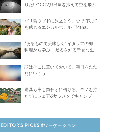
りたい" CO2排出量を抑えて空を飛ぶ
には？
バリ島ウブドに旅立とう。心で ”良さ"
を感じるエシカルホテル「Mana
Earthly Paradise」
“あるもので美味しく” イタリアの郷土
料理から学ぶ 、足るを知る幸せな生き
方
頭はそこに置いておいて。朝日をただ
見にいこう
道具も車も買わずに借りる。モノを持
たずにシェア&サブスクでキャンプ
EDITOR’S PICKS #ワーケーション