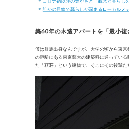
コロナ禍以降の豊かさと「観光と暮らし
誰かの目線で暮らしが深まるローカルメ
築60年の木造アパートを「最小複
僕は群馬出身なんですが、大学の頃から東京
の距離にある東京藝大の建築科に通っている
た「萩荘」という建物で、そこにその後輩た