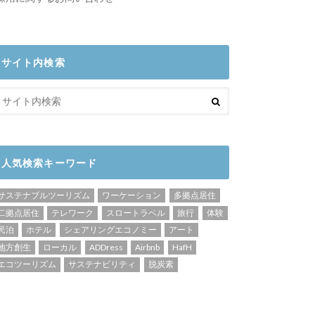
サイト内検索
人気検索キーワード
サステナブルツーリズム
ワーケーション
多拠点居住
二拠点居住
テレワーク
スロートラベル
旅行
体験
民泊
ホテル
シェアリングエコノミー
アート
地方創生
ローカル
ADDress
Airbnb
HafH
エコツーリズム
サステナビリティ
脱炭素