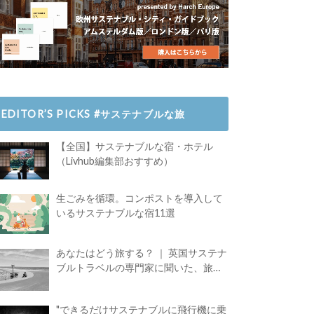
EDITOR’S PICKS #サステナブルな旅
【全国】サステナブルな宿・ホテル
（Livhub編集部おすすめ）
生ごみを循環。コンポストを導入して
いるサステナブルな宿11選
あなたはどう旅する？ ｜ 英国サステナ
ブルトラベルの専門家に聞いた、旅の
魅力
"できるだけサステナブルに飛行機に乗