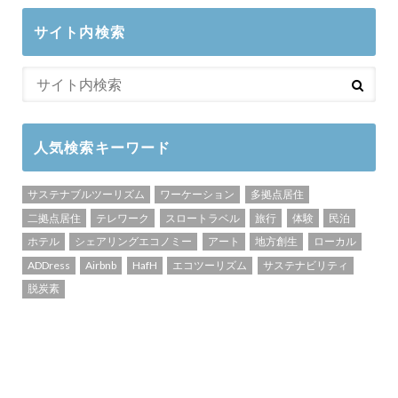
サイト内検索
人気検索キーワード
サステナブルツーリズム
ワーケーション
多拠点居住
二拠点居住
テレワーク
スロートラベル
旅行
体験
民泊
ホテル
シェアリングエコノミー
アート
地方創生
ローカル
ADDress
Airbnb
HafH
エコツーリズム
サステナビリティ
脱炭素