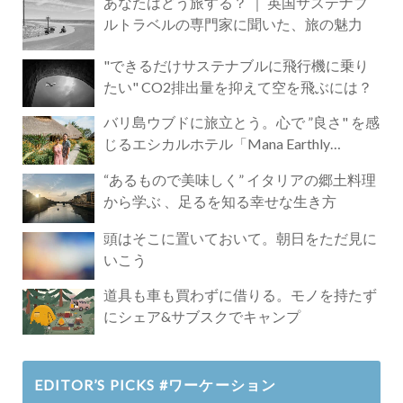
あなたはどう旅する？ ｜ 英国サステナブ
ルトラベルの専門家に聞いた、旅の魅力
"できるだけサステナブルに飛行機に乗り
たい" CO2排出量を抑えて空を飛ぶには？
バリ島ウブドに旅立とう。心で ”良さ" を感
じるエシカルホテル「Mana Earthly
Paradise」
“あるもので美味しく” イタリアの郷土料理
から学ぶ 、足るを知る幸せな生き方
頭はそこに置いておいて。朝日をただ見に
いこう
道具も車も買わずに借りる。モノを持たず
にシェア&サブスクでキャンプ
EDITOR’S PICKS #ワーケーション