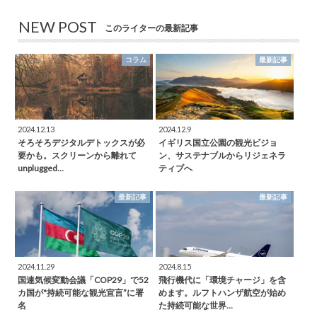
NEW POST
このライターの最新記事
コラム
最新記事
2024.12.13
2024.12.9
そろそろデジタルデトックスが必
イギリス国立公園の観光ビジョ
要かも。スクリーンから離れて
ン、サステナブルからリジェネラ
unplugged…
ティブへ
最新記事
最新記事
2024.11.29
2024.8.15
国連気候変動会議「COP29」で52
飛行機代に「環境チャージ」を含
カ国が"持続可能な観光宣言”に署
めます。ルフトハンザ航空が始め
名
た持続可能な世界…