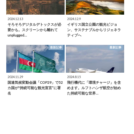
2024.12.13
2024.12.9
そろそろデジタルデトックスが必
イギリス国立公園の観光ビジョ
要かも。スクリーンから離れて
ン、サステナブルからリジェネラ
unplugged…
ティブへ
最新記事
最新記事
2024.11.29
2024.8.15
国連気候変動会議「COP29」で52
飛行機代に「環境チャージ」を含
カ国が"持続可能な観光宣言”に署
めます。ルフトハンザ航空が始め
名
た持続可能な世界…