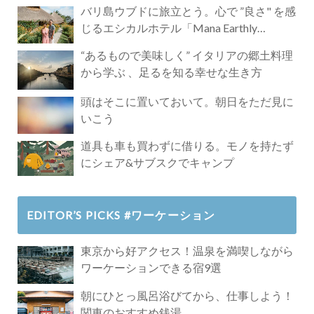
バリ島ウブドに旅立とう。心で ”良さ" を感
じるエシカルホテル「Mana Earthly
Paradise」
“あるもので美味しく” イタリアの郷土料理
から学ぶ 、足るを知る幸せな生き方
頭はそこに置いておいて。朝日をただ見に
いこう
道具も車も買わずに借りる。モノを持たず
にシェア&サブスクでキャンプ
EDITOR’S PICKS #ワーケーション
東京から好アクセス！温泉を満喫しながら
ワーケーションできる宿9選
朝にひとっ風呂浴びてから、仕事しよう！
関東のおすすめ銭湯