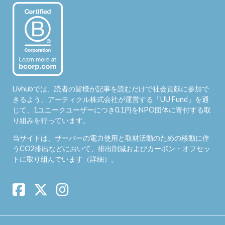
Livhubでは、読者の皆様が記事を読むだけで社会貢献に参加で
きるよう、アーティクル株式会社が運営する「
UU Fund
」を通
じて、1ユニークユーザーにつき0.1円をNPO団体に寄付する取
り組みを行っています。
当サイトは、サーバーの電力使用と取材活動のための移動に伴
うCO2排出などにおいて、排出削減およびカーボン・オフセッ
トに取り組んでいます（
詳細
）。