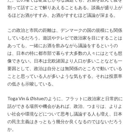
割って話すことで解りあえることもある。談義が盛り上が
るほどお酒がすすみ、お酒がすすむほど議論が深まる。
この政治と市民の距離は、デンマークの国の規模にも関係
しているだろう。遊説やテレビで政治家を目にすることは
あっても、一緒にお酒を飲みながら議論をするというの
は、日本の特に都市部で暮らす大多数の人々にはとても想
像できない。日本は北欧諸国より人口が多いことなども一
要因として、政治は自分とは無関係のところで動いている
ことと思っている人が多いような気もする。それは投票率
の低さも示唆している。
Toga Vin & Ølstueのように、フラットに政治家と日常的に
話ができる場所や機会があれば、政治、つまりは、よりよ
い社会や環境などについて思考し議論する人も増え、日本
の民主主義はきっともう幾分か良くなるのではないだろう
か。