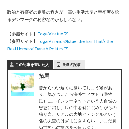
政治と有権者の距離の近さが、高い生活水準と幸福度を誇
るデンマークの秘密なのかもしれない。
【参照サイト】
Toga Vinstue
【参照サイト】
Toga Vin and Ølstue: the Bar That’s the
Real Home of Danish Politics
この記事を書いた人
最新の記事
拓馬
昔からつい遠くに趣いてしまう癖があ
り、気がついたら海外でノマド（遊牧
民）に。インターネットという大自然の
恩恵に浴し、世の中を斜に眺めながらの
独り言。リアルの大地とデジタルという
名の大空のはざまにさすらい、いまだ見
ぬ世界への旅路を今日もゆく。