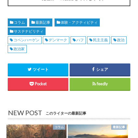
コラム
最新記事
体験・アクティビティ
サステナビリティ
コペンハーゲン
デンマーク
ハフ
民主主義
政治
政治家
ツイート
シェア
Pocket
feedly
NEW POST
このライターの最新記事
コラム
最新記事