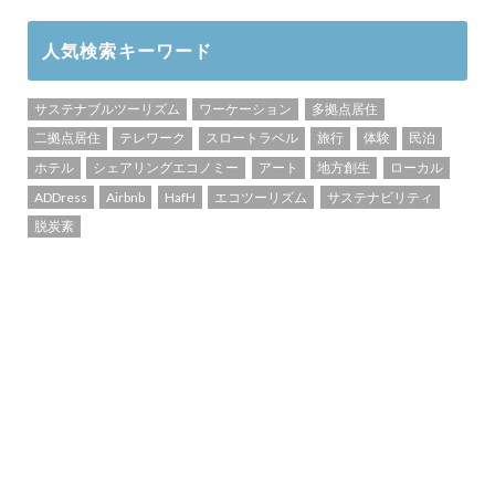
人気検索キーワード
サステナブルツーリズム
ワーケーション
多拠点居住
二拠点居住
テレワーク
スロートラベル
旅行
体験
民泊
ホテル
シェアリングエコノミー
アート
地方創生
ローカル
ADDress
Airbnb
HafH
エコツーリズム
サステナビリティ
脱炭素