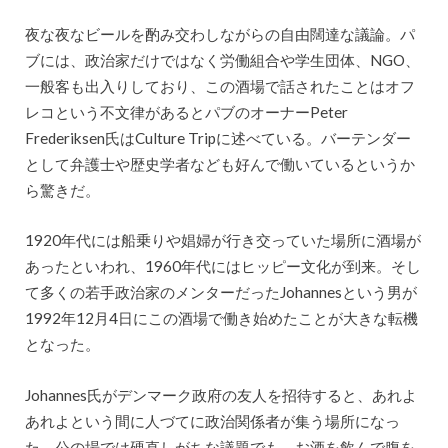
夜な夜なビールを酌み交わしながらの自由闊達な議論。パ
ブには、政治家だけではなく労働組合や学生団体、NGO、
一般客も出入りしており、この酒場で話されたことはオフ
レコという不文律があるとパブのオーナーPeter
Frederiksen氏はCulture Tripに述べている。バーテンダー
として弁護士や歴史学者なども好んで働いているというか
ら驚きだ。
1920年代には船乗りや娼婦が行き交っていた場所に酒場が
あったといわれ、1960年代にはヒッピー文化が到来。そし
て多くの若手政治家のメンターだったJohannesという男が
1992年12月4日にこの酒場で働き始めたことが大きな転機
となった。
Johannes氏がデンマーク政府の友人を招待すると、あれよ
あれよという間に人づてに政治関係者が集う場所になっ
た。公の場では硬直しがちな議題でも、お酒を飲んで腹を