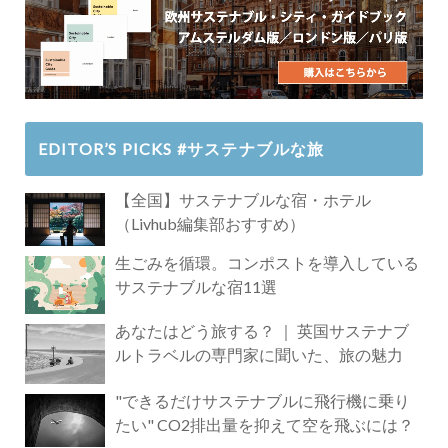
EDITOR’S PICKS #サステナブルな旅
【全国】サステナブルな宿・ホテル
（Livhub編集部おすすめ）
生ごみを循環。コンポストを導入している
サステナブルな宿11選
あなたはどう旅する？ ｜ 英国サステナブ
ルトラベルの専門家に聞いた、旅の魅力
"できるだけサステナブルに飛行機に乗り
たい" CO2排出量を抑えて空を飛ぶには？