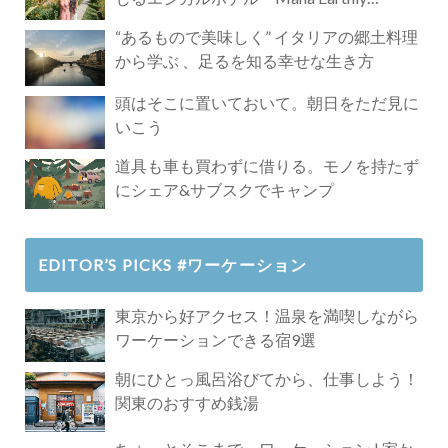
Paradise」
“あるもので美味しく” イタリアの郷土料理
から学ぶ 、足るを知る幸せな生き方
頭はそこに置いておいて。朝日をただ見に
いこう
道具も車も買わずに借りる。モノを持たず
にシェア&サブスクでキャンプ
EDITOR’S PICKS #ワーケーション
東京から好アクセス！温泉を満喫しながら
ワーケーションできる宿9選
朝にひとっ風呂浴びてから、仕事しよう！
関東のおすすめ銭湯