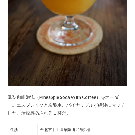
鳳梨咖啡泡泡（Pineapple Soda With Coffee）をオーダ
ー。エスプレッソと炭酸水、パイナップルが絶妙にマッチ
した、清涼感あふれる１杯だ。
住所
台北市中山區華陰街21號2樓