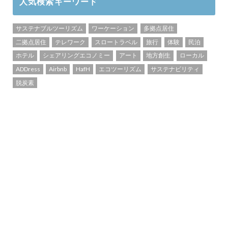
人気検索キーワード
サステナブルツーリズム
ワーケーション
多拠点居住
二拠点居住
テレワーク
スロートラベル
旅行
体験
民泊
ホテル
シェアリングエコノミー
アート
地方創生
ローカル
ADDress
Airbnb
HafH
エコツーリズム
サステナビリティ
脱炭素