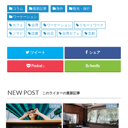
コラム
最新記事
海外
観光・旅行
ワーケーション
カフェ
台湾
ワーケーション
リモートワーク
ノマド
読書
台北
台湾カフェ
文創
ツイート
シェア
Pocket
feedly
1
NEW POST
このライターの最新記事
コラム
コラム