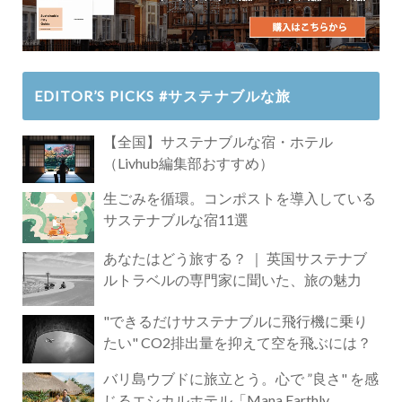
EDITOR’S PICKS #サステナブルな旅
【全国】サステナブルな宿・ホテル
（Livhub編集部おすすめ）
生ごみを循環。コンポストを導入している
サステナブルな宿11選
あなたはどう旅する？ ｜ 英国サステナブ
ルトラベルの専門家に聞いた、旅の魅力
"できるだけサステナブルに飛行機に乗り
たい" CO2排出量を抑えて空を飛ぶには？
バリ島ウブドに旅立とう。心で ”良さ" を感
じるエシカルホテル「Mana Earthly