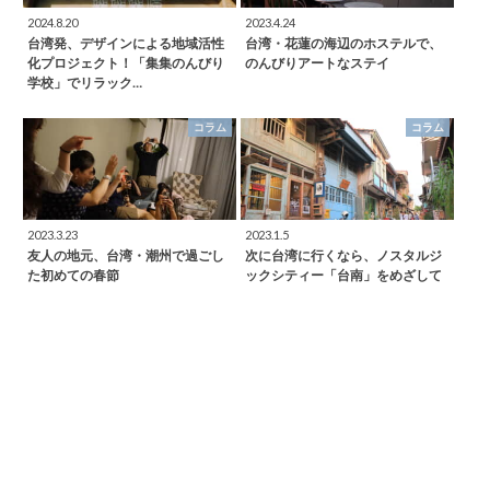
2024.8.20
2023.4.24
台湾発、デザインによる地域活性
台湾・花蓮の海辺のホステルで、
化プロジェクト！「集集のんびり
のんびりアートなステイ
学校」でリラック…
コラム
コラム
2023.3.23
2023.1.5
友人の地元、台湾・潮州で過ごし
次に台湾に行くなら、ノスタルジ
た初めての春節
ックシティー「台南」をめざして