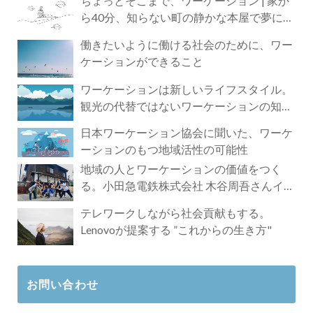
ちょっとそこまで、ワーケーション | 家か
ら40分、知らない町の静かな本屋で夢に近
づく4時間の旅
働きたいように働ける社会のために、ワー
ケーションができること
ワーケーションは新しいライフスタイル。
観光の代替ではないワーケーションの知ら
れざる魅力
日本ワーケーション協会に聞いた、ワーケ
ーションのもつ地域活性の可能性
地域の人とワーケーションの価値をつく
る。小田急電鉄株式会社 木谷周吾さんイン
タビュー
テレワークしながら社会貢献もする。
Lenovoが提案する ”これからの生き方"
お問い合わせ