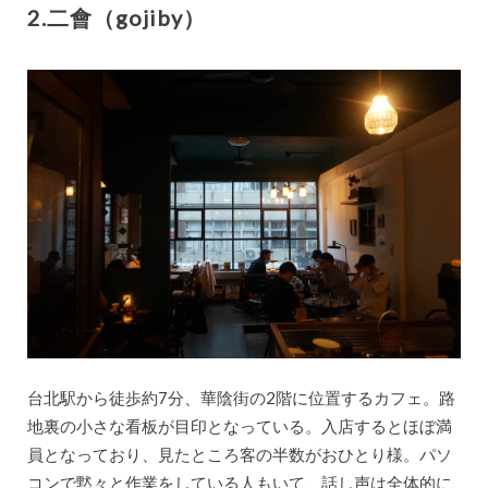
2.二會（gojiby）
台北駅から徒歩約7分、華陰街の2階に位置するカフェ。路
地裏の小さな看板が目印となっている。入店するとほぼ満
員となっており、見たところ客の半数がおひとり様。パソ
コンで黙々と作業をしている人もいて、話し声は全体的に