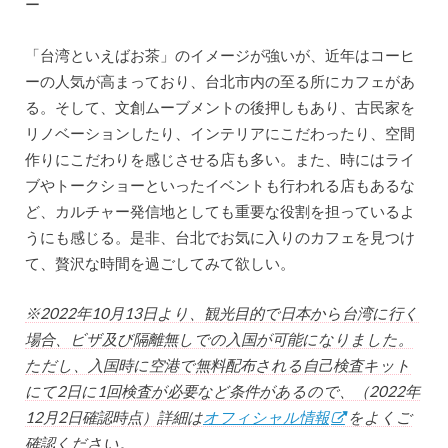
ー
「台湾といえばお茶」のイメージが強いが、近年はコーヒ
ーの人気が高まっており、台北市内の至る所にカフェがあ
る。そして、文創ムーブメントの後押しもあり、古民家を
リノベーションしたり、インテリアにこだわったり、空間
作りにこだわりを感じさせる店も多い。また、時にはライ
ブやトークショーといったイベントも行われる店もあるな
ど、カルチャー発信地としても重要な役割を担っているよ
うにも感じる。是非、台北でお気に入りのカフェを見つけ
て、贅沢な時間を過ごしてみて欲しい。
※2022年10月13日より、観光目的で日本から台湾に行く
場合、ビザ及び隔離無しでの入国が可能になりました。
ただし、入国時に空港で無料配布される自己検査キット
にて2日に1回検査が必要など条件があるので、（2022年
12月2日確認時点）詳細は
オフィシャル情報
をよくご
確認ください。