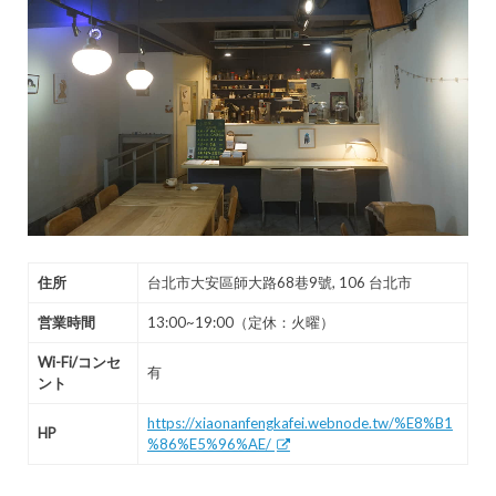
住所
台北市大安區師大路68巷9號, 106 台北市
営業時間
13:00~19:00（定休：火曜）
Wi-Fi/コンセ
有
ント
https://xiaonanfengkafei.webnode.tw/%E8%B1
HP
%86%E5%96%AE/