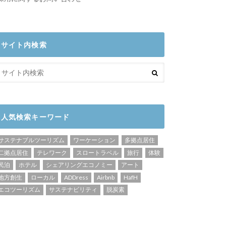
サイト内検索
人気検索キーワード
サステナブルツーリズム
ワーケーション
多拠点居住
二拠点居住
テレワーク
スロートラベル
旅行
体験
民泊
ホテル
シェアリングエコノミー
アート
地方創生
ローカル
ADDress
Airbnb
HafH
エコツーリズム
サステナビリティ
脱炭素