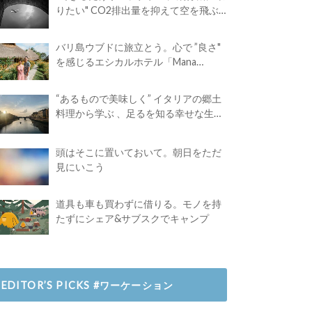
りたい" CO2排出量を抑えて空を飛ぶ
には？
バリ島ウブドに旅立とう。心で ”良さ"
を感じるエシカルホテル「Mana
Earthly Paradise」
“あるもので美味しく” イタリアの郷土
料理から学ぶ 、足るを知る幸せな生き
方
頭はそこに置いておいて。朝日をただ
見にいこう
道具も車も買わずに借りる。モノを持
たずにシェア&サブスクでキャンプ
EDITOR’S PICKS #ワーケーション