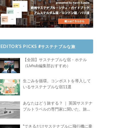
EDITOR’S PICKS #サステナブルな旅
【全国】サステナブルな宿・ホテル
（Livhub編集部おすすめ）
生ごみを循環。コンポストを導入して
いるサステナブルな宿11選
あなたはどう旅する？ ｜ 英国サステナ
ブルトラベルの専門家に聞いた、旅の
魅力
"できるだけサステナブルに飛行機に乗