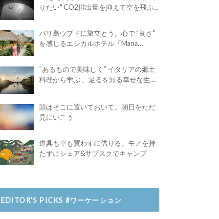
りたい" CO2排出量を抑えて空を飛ぶ
には？
バリ島ウブドに旅立とう。心で ”良さ"
を感じるエシカルホテル「Mana
Earthly Paradise」
“あるもので美味しく” イタリアの郷土
料理から学ぶ 、足るを知る幸せな生き
方
頭はそこに置いておいて。朝日をただ
見にいこう
道具も車も買わずに借りる。モノを持
たずにシェア&サブスクでキャンプ
EDITOR’S PICKS #ワーケーション