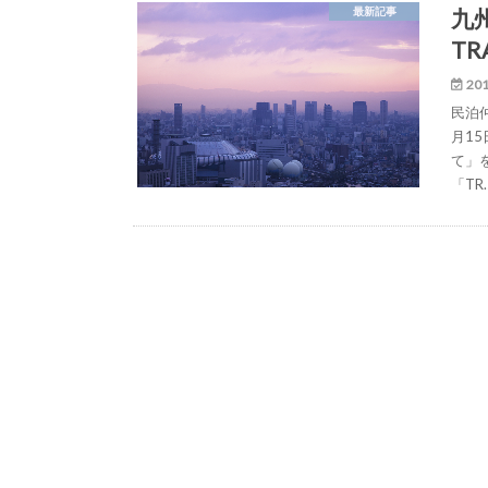
九
最新記事
TR
201
民泊仲
月15
て」
「TR