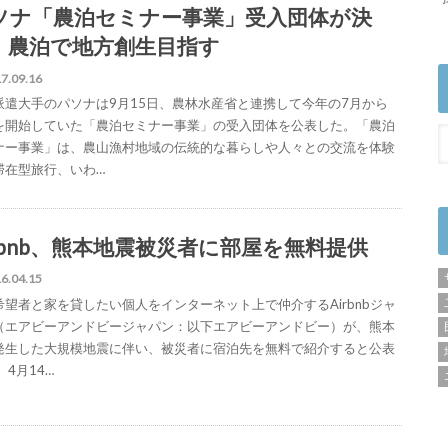
ソナ「農泊セミナー事業」受入団体が決
。農泊で地方創生目指す
7.09.16
派遣大手のパソナは9月15日、農林水産省と連携して今年の7月から
を開始していた「農泊セミナー事業」の受入団体を公表した。「農泊
ナー事業」は、農山漁村地域の伝統的な暮らしや人々との交流を体験
滞在型旅行、いわ…
irbnb、熊本地震被災者に部屋を無料提供
6.04.15
希望者と家を貸したい個人をインターネット上で仲介するAirbnbジャ
（エアビーアンドビージャパン：以下エアビーアンドビー）が、熊本
発生した大規模地震に伴い、被災者に宿泊先を無料で紹介すると公表
 4月14…