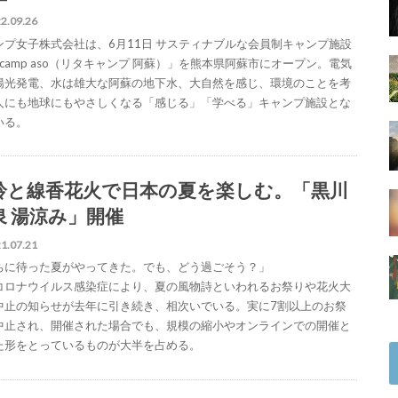
2.09.26
ンプ女子株式会社は、6月11日 サスティナブルな会員制キャンプ施設
tacamp aso（リタキャンプ 阿蘇）」を熊本県阿蘇市にオープン。電気
陽光発電、水は雄大な阿蘇の地下水、大自然を感じ、環境のことを考
人にも地球にもやさしくなる「感じる」「学べる」キャンプ施設とな
いる。
鈴と線香花火で日本の夏を楽しむ。「黒川
泉 湯涼み」開催
1.07.21
ちに待った夏がやってきた。でも、どう過ごそう？」
コロナウイルス感染症により、夏の風物詩といわれるお祭りや花火大
中止の知らせが去年に引き続き、相次いでいる。実に7割以上のお祭
中止され、開催された場合でも、規模の縮小やオンラインでの開催と
た形をとっているものが大半を占める。