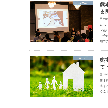
熊
コラム
る
201
Air
ド旅
で今は
始め
熊
Airbnb
て
201
熊本
県イ
るこ