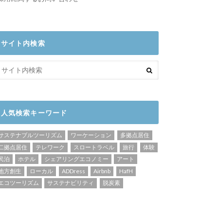
サイト内検索
人気検索キーワード
サステナブルツーリズム
ワーケーション
多拠点居住
二拠点居住
テレワーク
スロートラベル
旅行
体験
民泊
ホテル
シェアリングエコノミー
アート
地方創生
ローカル
ADDress
Airbnb
HafH
エコツーリズム
サステナビリティ
脱炭素