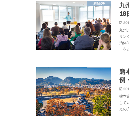
九
最新記事
1
201
九州
リング
治体
ーを
熊
例
201
熊本
して
えの