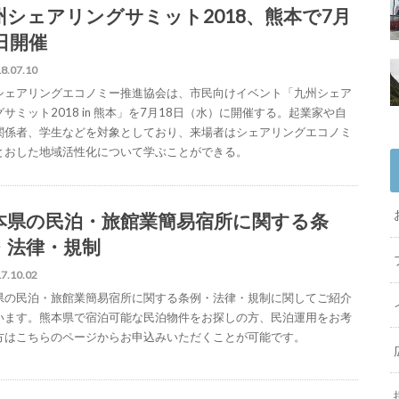
州シェアリングサミット2018、熊本で7月
8日開催
8.07.10
シェアリングエコノミー推進協会は、市民向けイベント「九州シェア
サミット2018 in 熊本」を7月18日（水）に開催する。起業家や自
関係者、学生などを対象としており、来場者はシェアリングエコノミ
とおした地域活性化について学ぶことができる。
本県の民泊・旅館業簡易宿所に関する条
・法律・規制
7.10.02
県の民泊・旅館業簡易宿所に関する条例・法律・規制に関してご紹介
います。熊本県で宿泊可能な民泊物件をお探しの方、民泊運用をお考
方はこちらのページからお申込みいただくことが可能です。