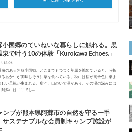
蘇小国郷のていねいな暮らしに触れる。黒
泉で叶う10の体験「Kurokawa Echoes.」
4.12.06
温泉のある阿蘇小国郷。どこまでもつづく草原を眺めていると、時折
けるあか牛が美味しそうに草を食べている。秋には稲が黄金色に染ま
美しい景観が生まれる。所々、山のいで湯があり、その湯の深みには
。阿蘇にはここでし…
ャンプが熊本県阿蘇市の自然を守る一手
。サステナブルな会員制キャンプ施設が
生