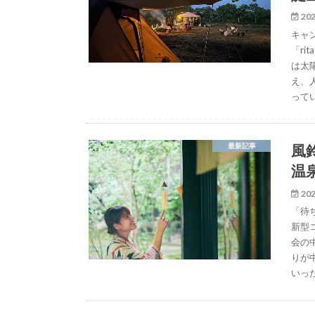
202
キャ
「ri
は太
え、
って
風
最新記事
温
202
「待
新型
会の
りが
いっ