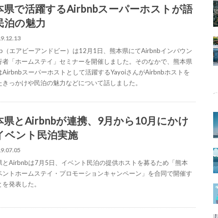
本県で活躍するAirbnbスーパーホストが語
民泊の魅力
9.12.13
bnb（エアビーアンドビー）は12月1日、熊本県にてAirbnbインバウン
行者「ホームステイ」セミナーを開催しました。そのなかで、熊本県
Airbnbスーパーホストとして活躍するYayoiさんがAirbnbホストを
たきっかけや民泊の魅力などについて話しました。
本県とAirbnbが連携、9月から10月にかけ
イベント民泊実施
9.07.05
県とAirbnbは7月5日、イベント民泊の提供ホストを募るため「熊本
ベントホームステイ・プロモーションキャンペーン」を合同で開催す
とを発表した。