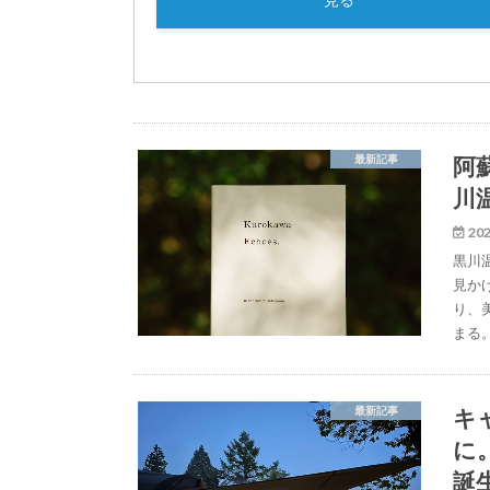
阿
最新記事
川温
202
黒川
見か
り、
まる
キ
最新記事
に
誕