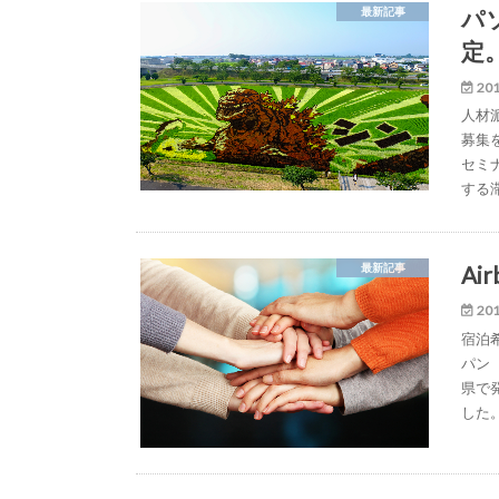
パ
最新記事
定
201
人材
募集
セミ
する
A
最新記事
201
宿泊
パン
県で
した。