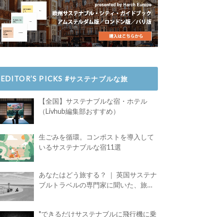
EDITOR’S PICKS #サステナブルな旅
【全国】サステナブルな宿・ホテル
（Livhub編集部おすすめ）
生ごみを循環。コンポストを導入して
いるサステナブルな宿11選
あなたはどう旅する？ ｜ 英国サステナ
ブルトラベルの専門家に聞いた、旅の
魅力
"できるだけサステナブルに飛行機に乗