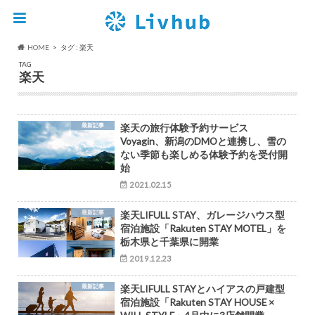
HOME
タグ : 楽天
TAG
楽天
最新記事
楽天の旅行体験予約サービス
Voyagin、新潟のDMOと連携し、雪の
ない季節も楽しめる体験予約を受付開
始
2021.02.15
最新記事
楽天LIFULL STAY、ガレージハウス型
宿泊施設「Rakuten STAY MOTEL」を
栃木県と千葉県に開業
2019.12.23
最新記事
楽天LIFULL STAYとハイアスの戸建型
宿泊施設「Rakuten STAY HOUSE ×