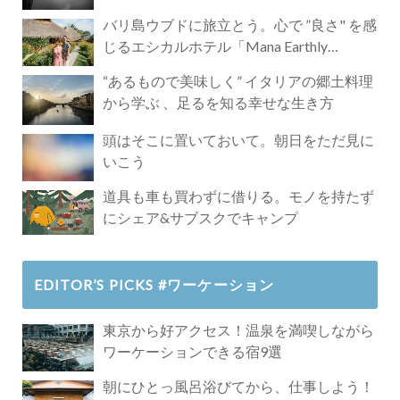
バリ島ウブドに旅立とう。心で ”良さ" を感
じるエシカルホテル「Mana Earthly
Paradise」
“あるもので美味しく” イタリアの郷土料理
から学ぶ 、足るを知る幸せな生き方
頭はそこに置いておいて。朝日をただ見に
いこう
道具も車も買わずに借りる。モノを持たず
にシェア&サブスクでキャンプ
EDITOR’S PICKS #ワーケーション
東京から好アクセス！温泉を満喫しながら
ワーケーションできる宿9選
朝にひとっ風呂浴びてから、仕事しよう！