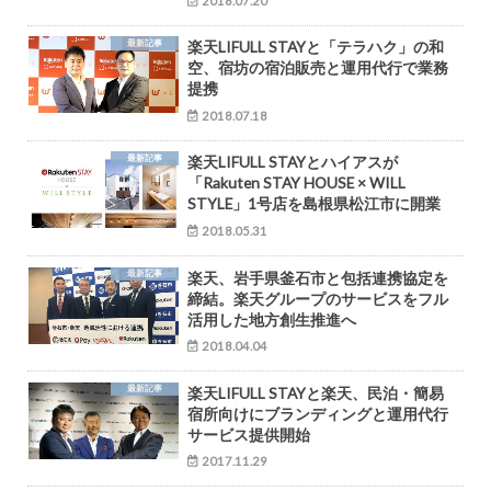
2018.07.20
最新記事
楽天LIFULL STAYと「テラハク」の和
空、宿坊の宿泊販売と運用代行で業務
提携
2018.07.18
最新記事
楽天LIFULL STAYとハイアスが
「Rakuten STAY HOUSE × WILL
STYLE」1号店を島根県松江市に開業
2018.05.31
最新記事
楽天、岩手県釜石市と包括連携協定を
締結。楽天グループのサービスをフル
活用した地方創生推進へ
2018.04.04
最新記事
楽天LIFULL STAYと楽天、民泊・簡易
宿所向けにブランディングと運用代行
サービス提供開始
2017.11.29