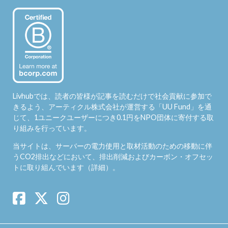
Livhubでは、読者の皆様が記事を読むだけで社会貢献に参加で
きるよう、アーティクル株式会社が運営する「
UU Fund
」を通
じて、1ユニークユーザーにつき0.1円をNPO団体に寄付する取
り組みを行っています。
当サイトは、サーバーの電力使用と取材活動のための移動に伴
うCO2排出などにおいて、排出削減およびカーボン・オフセッ
トに取り組んでいます（
詳細
）。