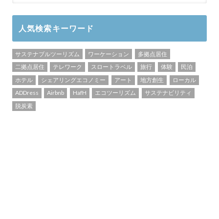
人気検索キーワード
サステナブルツーリズム
ワーケーション
多拠点居住
二拠点居住
テレワーク
スロートラベル
旅行
体験
民泊
ホテル
シェアリングエコノミー
アート
地方創生
ローカル
ADDress
Airbnb
HafH
エコツーリズム
サステナビリティ
脱炭素