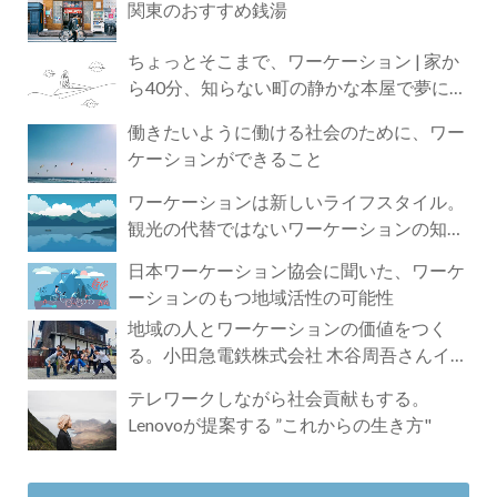
関東のおすすめ銭湯
ちょっとそこまで、ワーケーション | 家か
ら40分、知らない町の静かな本屋で夢に近
づく4時間の旅
働きたいように働ける社会のために、ワー
ケーションができること
ワーケーションは新しいライフスタイル。
観光の代替ではないワーケーションの知ら
れざる魅力
日本ワーケーション協会に聞いた、ワーケ
ーションのもつ地域活性の可能性
地域の人とワーケーションの価値をつく
る。小田急電鉄株式会社 木谷周吾さんイン
タビュー
テレワークしながら社会貢献もする。
Lenovoが提案する ”これからの生き方"