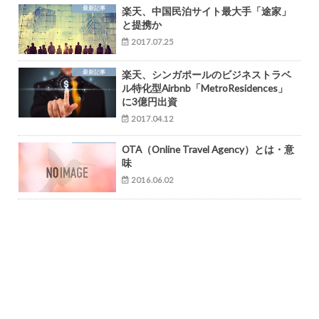
最新記事
楽天、中国民泊サイト最大手「途家」
と提携か
2017.07.25
最新記事
楽天、シンガポールのビジネストラベ
ル特化型Airbnb「MetroResidences」
に3億円出資
2017.04.12
OTA（Online Travel Agency）とは・意
味
2016.06.02