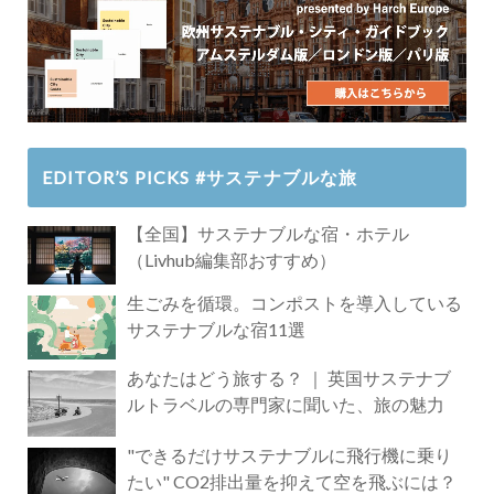
EDITOR’S PICKS #サステナブルな旅
【全国】サステナブルな宿・ホテル
（Livhub編集部おすすめ）
生ごみを循環。コンポストを導入している
サステナブルな宿11選
あなたはどう旅する？ ｜ 英国サステナブ
ルトラベルの専門家に聞いた、旅の魅力
"できるだけサステナブルに飛行機に乗り
たい" CO2排出量を抑えて空を飛ぶには？