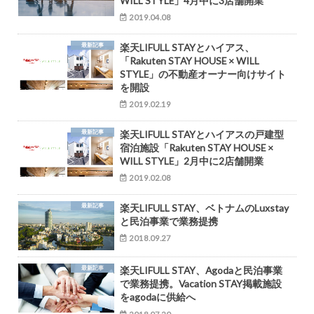
WILL STYLE」4月中に3店舗開業
2019.04.08
最新記事
楽天LIFULL STAYとハイアス、
「Rakuten STAY HOUSE × WILL
STYLE」の不動産オーナー向けサイト
を開設
2019.02.19
最新記事
楽天LIFULL STAYとハイアスの戸建型
宿泊施設「Rakuten STAY HOUSE ×
WILL STYLE」2月中に2店舗開業
2019.02.08
最新記事
楽天LIFULL STAY、ベトナムのLuxstay
と民泊事業で業務提携
2018.09.27
最新記事
楽天LIFULL STAY、Agodaと民泊事業
で業務提携。Vacation STAY掲載施設
をagodaに供給へ