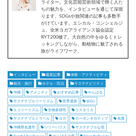
ライター。文化芸能芸術領域で輝く人た
ちの魅力を、インタビューを通じて深堀
ります。SDGsや旅関連の記事も多数手
がけています。エシカル・コンシェルジ
ュ、全米ヨガアライアンス協会認定
RYT200修了。大自然の中をゆるくトレ
ッキングしながら、動植物に魅了される
旅がライフワーク。
インタビュー
最新記事
体験・アクティビティ
観光・旅行
ホテル・民泊
サステナビリティ
沖縄
アメニティ
おすすめ記事
やんばる
サステナブルツーリズム
世界遺産
SDGs
エコツーリズム
生物多様性
コスタリカ
サステナブルトラベル
ヨガ
カーボンネガティブ
名護
沖縄県名護市
ツリーハウス
サステナブルな宿
Treeful Treehouse
やんばるの森
Finca Bellavista