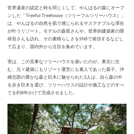
世界遺産の認定と時を同じくして、やんばるの森にオープ
ンした「Treeful Treehouse（ツリーフルツリーハウス）」
は、やんばるの自然を肌で感じられるサステナブルな滞在
が叶うリゾート。モデルの森星さんや、世界的建築家の隈
研吾さんも訪れ、その素晴らしさをSNSで発信するなどし
て広まり、国内外から注目を集めています。
実は、この見事なツリーハウスを築いたのが、東京に住
む、元々建築にもリゾート運営にも素人であった親子。沖
縄北部の豊かな森と巨木に魅せられた2人は、自ら森の中
を歩き巨木を選び、ツリーハウスの設計や施工などのすべ
てを約8年かけて完成させました。