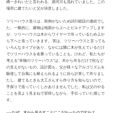
縄一きれいだと言われる、源河川も流れていました。この
場所に建てたいと父が決意しました。
ツリーハウス造りは、前例がないため試行錯誤の連続でし
た。一般的に、建物は地面から上へとビルドアップします
が、ツリーハウスは木からワイヤーで吊っているため上か
ら下へと造っていきます。 実は、ツリーハウスと言っても
いろんなタイプがあり、なかには隣に木が生えているだけ
でツリーハウスを名乗っていることも。けれど、私たちが
考える“本物のツリーハウス”は、木から吊るだけで柱など
の支えがないもの。設計図も、父が様々なアルゴリズムを
駆使して台風にも耐えられるように自ら計算して作りまし
たし、建てるときも大工さんすら作り方を知らないので、
手探りで造っていくしかありませんでした。私は父のやる
ことを見よう見まねで習得しながら、手伝っていた感じで
す。
──なぜ、木から吊るすことにこだわったのですか？