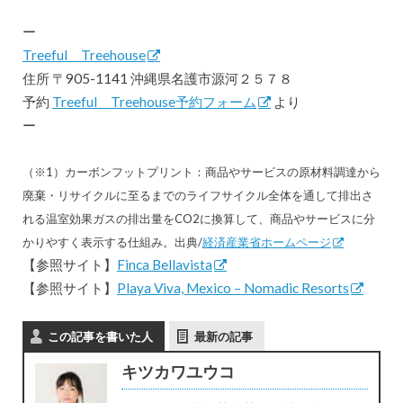
ー
Treeful Treehouse
住所 〒905-1141 沖縄県名護市源河２５７８
予約
Treeful Treehouse予約フォーム
より
ー
（※1）カーボンフットプリント：商品やサービスの原材料調達から
廃棄・リサイクルに至るまでのライフサイクル全体を通して排出さ
れる温室効果ガスの排出量をCO2に換算して、商品やサービスに分
かりやすく表示する仕組み。出典/
経済産業省ホームページ
【参照サイト】
Finca Bellavista
【参照サイト】
Playa Viva, Mexico – Nomadic Resorts
この記事を書いた人
最新の記事
キツカワユウコ