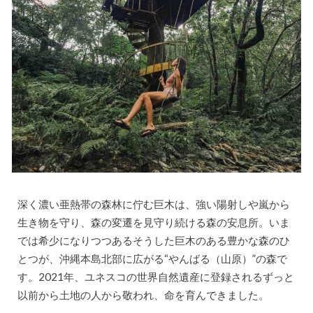
深く濃い亜熱帯の森林に佇む巨木は、強い陽射しや嵐から
生き物を守り、森の変遷を見守り続ける森の安息所。いま
では希少になりつつあるそうした巨木のある豊かな森のひ
とつが、沖縄本島北部に広がる“やんばる（山原）”の森で
す。2021年、ユネスコの世界自然遺産に登録されるずっと
以前から土地の人から敬われ、命を育んできました。