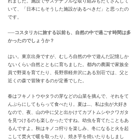
れました。施設でサステナブルな取り組みもたくさんして
いて、「日本にもそうした施設があるべきだ」と思ったの
です。
──コスタリカに旅する以前も、自然の中で過ごす時間は多
かったのでしょうか？
はい。東京出身ですが、むしろ自然の中で遊んだ記憶しか
ないくらい自然とともに育ちました。都内の農園で家族全
員で野菜を育てたり、長野県軽井沢にある別荘では、父と
近くの森で冒険するのが定番でした。
春はフキノトウやタラの芽などの山菜を摘んで、それをて
んぷらにしてもらって食べたり。夏は…、私は虫が大好き
なので、夜、山の中に父と出かけてカブトムシやクワガタ
を見つけるのも楽しかったですね。幼虫を育てたこともあ
るんですよ。秋はキノコ狩りを楽しみ、冬になると火を起
こして焚火で暖を取ったり、焼き芋を焼いたりもしまし