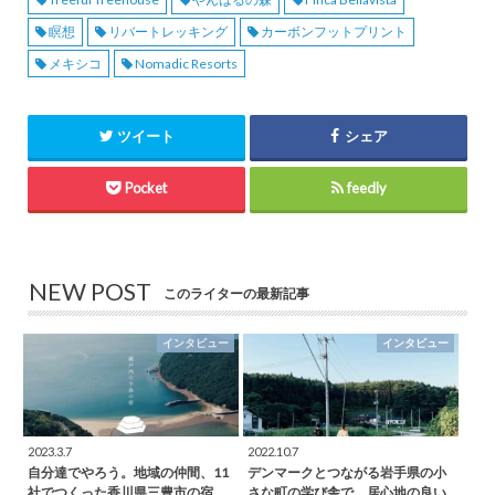
瞑想
リバートレッキング
カーボンフットプリント
メキシコ
Nomadic Resorts
ツイート
シェア
Pocket
feedly
NEW POST
このライターの最新記事
インタビュー
インタビュー
2023.3.7
2022.10.7
自分達でやろう。地域の仲間、11
デンマークとつながる岩手県の小
社でつくった香川県三豊市の宿
さな町の学び舎で、居心地の良い