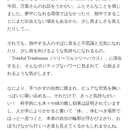
今回、万葉さんのお話をうかがい、ふとそんなことを感じ
ました。夢中になれる環境ではなかったり、熱中できるこ
とにまだ出会えない場合もあるから、少し羨ましさも覚え
たりして…。
それでも、熱中する人のそばに居ると不思議と元気になれ
たり、少し前を向けるような気持ちになれるもの。
「Treeful Treehouse（ツリーフルツリーハウス）」に滞在
すると、そんなポジティブなパワーに包まれて、心励まさ
れるような気がします。
なにより、手つかずの自然に囲まれ、ピュアな空気を胸い
っぱいに吸い込める…。それだけで、きっと気持ちがい
い！ 科学的にも木々や緑の癒し効果は証明されています
し、人が木によりかかると書いて「休」。休むべき場所で
ほっと一息つくと、本来の自分の輪郭が浮かび上がり、お
ぼろげながら行くべき道も見えてくるかもしれませんね。