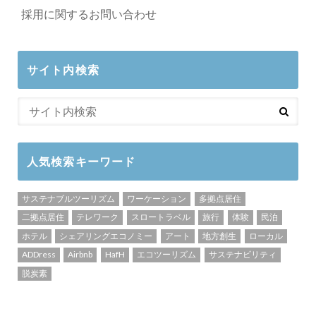
採用に関するお問い合わせ
サイト内検索
人気検索キーワード
サステナブルツーリズム
ワーケーション
多拠点居住
二拠点居住
テレワーク
スロートラベル
旅行
体験
民泊
ホテル
シェアリングエコノミー
アート
地方創生
ローカル
ADDress
Airbnb
HafH
エコツーリズム
サステナビリティ
脱炭素