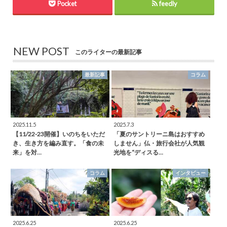
Pocket
feedly
NEW POST
このライターの最新記事
最新記事
コラム
2025.11.5
2025.7.3
【11/22-23開催】いのちをいただ
「夏のサントリーニ島はおすすめ
き、生き方を編み直す。「食の未
しません」仏・旅行会社が人気観
来」を対…
光地を“ディスる…
コラム
インタビュー
2025.6.25
2025.6.25