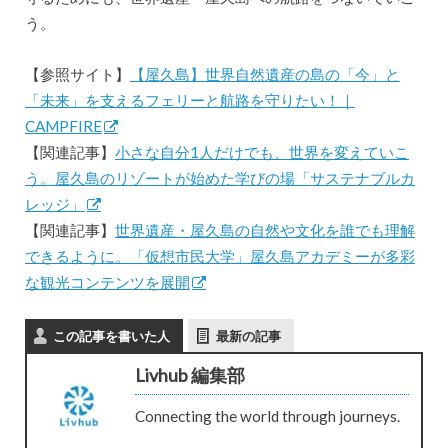
う。
【参照サイト】
【屋久島】世界自然遺産の島の「今」と
「未来」を支えるフェリーと航路を守りたい！｜
CAMPFIRE
【関連記事】
小さな自分1人だけでも、世界を変えていこ
う。屋久島のリゾートが始めた学びの場「サステナブルカ
レッジ」
【関連記事】
世界遺産・屋久島の自然や文化を誰でも理解
できるように。「仮想市民大学」屋久島アカデミーが多彩
な観光コンテンツを展開
この記事を書いた人
最新の記事
Livhub 編集部
Connecting the world through journeys.