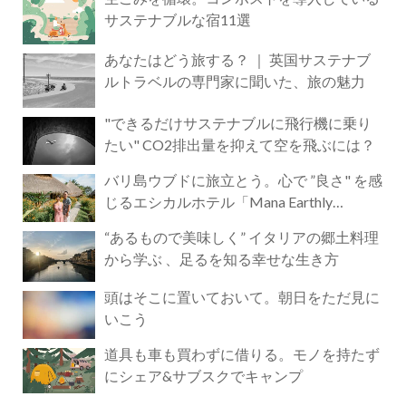
サステナブルな宿11選
あなたはどう旅する？ ｜ 英国サステナブ
ルトラベルの専門家に聞いた、旅の魅力
"できるだけサステナブルに飛行機に乗り
たい" CO2排出量を抑えて空を飛ぶには？
バリ島ウブドに旅立とう。心で ”良さ" を感
じるエシカルホテル「Mana Earthly
Paradise」
“あるもので美味しく” イタリアの郷土料理
から学ぶ 、足るを知る幸せな生き方
頭はそこに置いておいて。朝日をただ見に
いこう
道具も車も買わずに借りる。モノを持たず
にシェア&サブスクでキャンプ