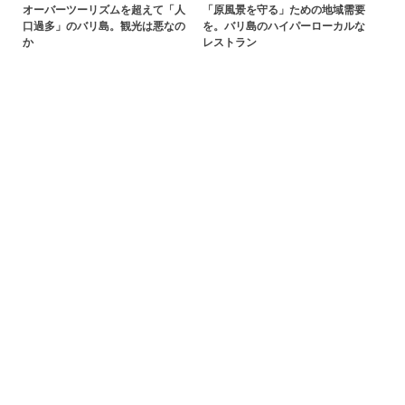
オーバーツーリズムを超えて「人
「原風景を守る」ための地域需要
口過多」のバリ島。観光は悪なの
を。バリ島のハイパーローカルな
か
レストラン