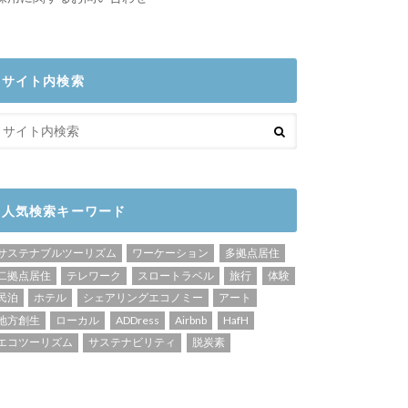
サイト内検索
人気検索キーワード
サステナブルツーリズム
ワーケーション
多拠点居住
二拠点居住
テレワーク
スロートラベル
旅行
体験
民泊
ホテル
シェアリングエコノミー
アート
地方創生
ローカル
ADDress
Airbnb
HafH
エコツーリズム
サステナビリティ
脱炭素