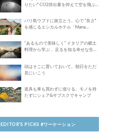
りたい" CO2排出量を抑えて空を飛ぶ
には？
バリ島ウブドに旅立とう。心で ”良さ"
を感じるエシカルホテル「Mana
Earthly Paradise」
“あるもので美味しく” イタリアの郷土
料理から学ぶ 、足るを知る幸せな生き
方
頭はそこに置いておいて。朝日をただ
見にいこう
道具も車も買わずに借りる。モノを持
たずにシェア&サブスクでキャンプ
EDITOR’S PICKS #ワーケーション