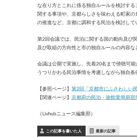
な在り方とこれに係る独自ルールを検討する
関する事項や、京都らしさを味わえる町家の
の推進など、京都に調和する民泊を検討して
第2回会議では、民泊に関する国の動向及び
及び取組の方向性と市の独自ルールの内容な
会議は公開で実施し、先着20名まで傍聴可
うつりかわる民泊事情を考慮しながら独自条
【参照ページ】
第2回「京都市にふさわしい
【関連ページ】
京都府の民泊・旅館業簡易宿
（Livhubニュース編集部）
この記事を書いた人
最新の記事