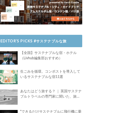
EDITOR’S PICKS #サステナブルな旅
【全国】サステナブルな宿・ホテル
（Livhub編集部おすすめ）
生ごみを循環。コンポストを導入して
いるサステナブルな宿11選
あなたはどう旅する？ ｜ 英国サステナ
ブルトラベルの専門家に聞いた、旅の
魅力
"できるだけサステナブルに飛行機に乗