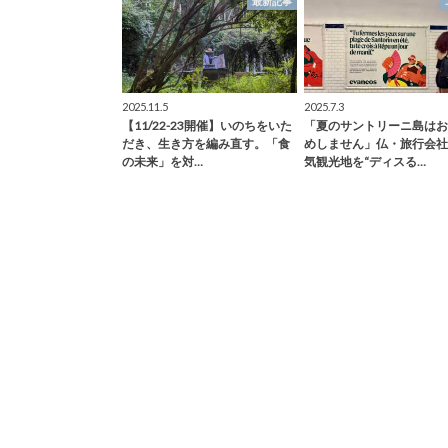
最新記事
2025.11.5
2025.7.3
【11/22-23開催】いのちをいた
「夏のサントリーニ島はお
だき、生き方を編み直す。「食
めしません」仏・旅行会社
の未来」を対…
気観光地を“ディスる…