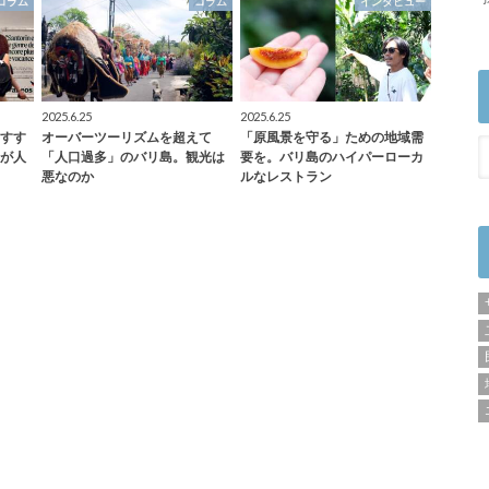
コラム
コラム
インタビュー
2025.6.25
2025.6.25
すす
オーバーツーリズムを超えて
「原風景を守る」ための地域需
が人
「人口過多」のバリ島。観光は
要を。バリ島のハイパーローカ
悪なのか
ルなレストラン