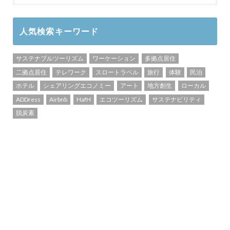
人気検索キーワード
サステナブルツーリズム
ワーケーション
多拠点居住
二拠点居住
テレワーク
スロートラベル
旅行
体験
民泊
ホテル
シェアリングエコノミー
アート
地方創生
ローカル
ADDress
Airbnb
HafH
エコツーリズム
サステナビリティ
脱炭素