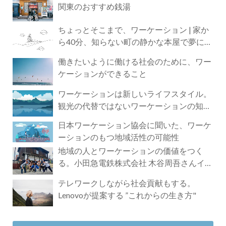
関東のおすすめ銭湯
ちょっとそこまで、ワーケーション | 家か
ら40分、知らない町の静かな本屋で夢に近
づく4時間の旅
働きたいように働ける社会のために、ワー
ケーションができること
ワーケーションは新しいライフスタイル。
観光の代替ではないワーケーションの知ら
れざる魅力
日本ワーケーション協会に聞いた、ワーケ
ーションのもつ地域活性の可能性
地域の人とワーケーションの価値をつく
る。小田急電鉄株式会社 木谷周吾さんイン
タビュー
テレワークしながら社会貢献もする。
Lenovoが提案する ”これからの生き方"