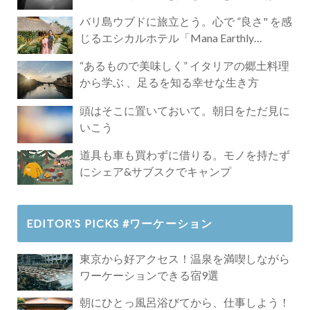
バリ島ウブドに旅立とう。心で ”良さ" を感
じるエシカルホテル「Mana Earthly
Paradise」
“あるもので美味しく” イタリアの郷土料理
から学ぶ 、足るを知る幸せな生き方
頭はそこに置いておいて。朝日をただ見に
いこう
道具も車も買わずに借りる。モノを持たず
にシェア&サブスクでキャンプ
EDITOR’S PICKS #ワーケーション
東京から好アクセス！温泉を満喫しながら
ワーケーションできる宿9選
朝にひとっ風呂浴びてから、仕事しよう！