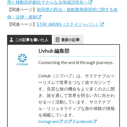
用と移動目的創出でさらなる地域活性化へ
【関連ページ】
秋田県の民泊・旅館業簡易宿所に関する条
例・法律・規制
【関連ページ】
STAY JAPAN（ステイジャパン）
この記事を書いた人
最新の記事
Livhub 編集部
Connecting the world through journeys.
Livhub（リブハブ）は、サステナブルツ
ーリズムで世界をつなぐ旅マガジンで
す。良質な旅の機会をより多くの人に開
き、旅を通して世界を明るい方に向かわ
せるべく活動しています。サステナブ
ル・リジェネラティブな旅や体験の情報
を掲載しています。
Instagram
,
X
,
Facebook