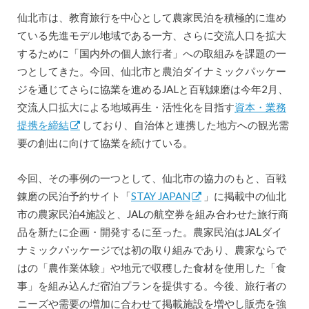
仙北市は、教育旅行を中心として農家民泊を積極的に進め
ている先進モデル地域である一方、さらに交流人口を拡大
するために「国内外の個人旅行者」への取組みを課題の一
つとしてきた。今回、仙北市と農泊ダイナミックパッケー
ジを通じてさらに協業を進めるJALと百戦錬磨は今年2月、
交流人口拡大による地域再生・活性化を目指す
資本・業務
提携を締結
しており、自治体と連携した地方への観光需
要の創出に向けて協業を続けている。
今回、その事例の一つとして、仙北市の協力のもと、百戦
錬磨の民泊予約サイト「
STAY JAPAN
」に掲載中の仙北
市の農家民泊4施設と、JALの航空券を組み合わせた旅行商
品を新たに企画・開発するに至った。農家民泊はJALダイ
ナミックパッケージでは初の取り組みであり、農家ならで
はの「農作業体験」や地元で収穫した食材を使用した「食
事」を組み込んだ宿泊プランを提供する。今後、旅行者の
ニーズや需要の増加に合わせて掲載施設を増やし販売を強