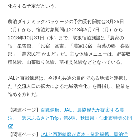
化をする予定だという。
農泊ダイナミックパッケージの予約受付開始は3月26日
（月）から、宿泊対象期間は2018年5月7日（月）から
2018年10月31日（水）まで、取扱宿泊施設は「農家の
宿 星雪館」「民宿 甚吉」「農家民宿 荷葉の郷 喜四
郎」「農家民宿 かまど」だ。主な体験メニューは、野菜収
穫体験、山菜取り体験、苗植え体験などとなっている。
JALと百戦錬磨は、今後も共通の目的である地域と連携し
た「交流人口の拡大による地域活性化」を目指し、協業を
進める方針だ。
【関連ページ】
百戦錬磨、JAL 、農協観光が提案する農
泊。「週末ふるさとTrip」第6弾、秋田県・仙北市特集公開
【関連ページ】
JALと百戦錬磨が資本・業務提携。民泊活