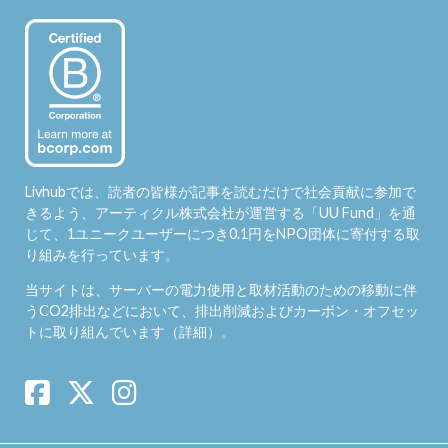
Livhubでは、読者の皆様が記事を読むだけで社会貢献に参加で
きるよう、アーティクル株式会社が運営する「
UU Fund
」を通
じて、1ユニークユーザーにつき0.1円をNPO団体に寄付する取
り組みを行っています。
当サイトは、サーバーの電力使用と取材活動のための移動に伴
うCO2排出などにおいて、排出削減およびカーボン・オフセッ
トに取り組んでいます（
詳細
）。