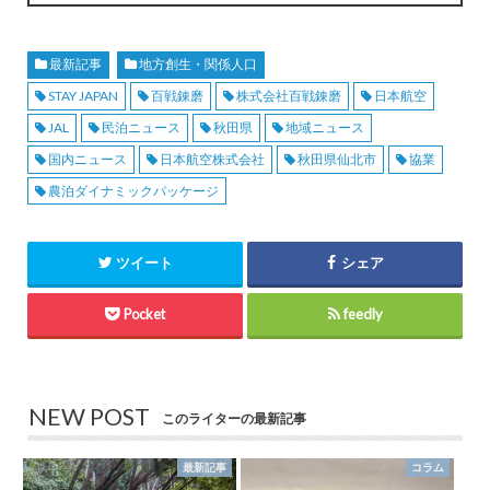
最新記事
地方創生・関係人口
STAY JAPAN
百戦錬磨
株式会社百戦錬磨
日本航空
JAL
民泊ニュース
秋田県
地域ニュース
国内ニュース
日本航空株式会社
秋田県仙北市
協業
農泊ダイナミックパッケージ
ツイート
シェア
Pocket
feedly
NEW POST
このライターの最新記事
最新記事
コラム