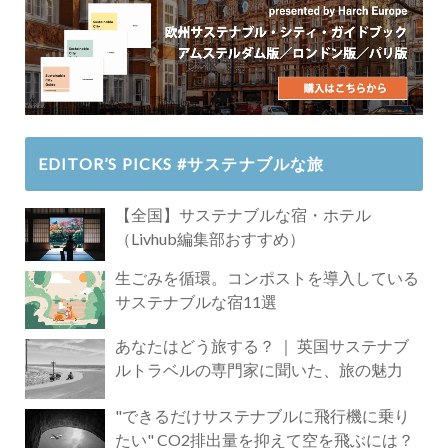
EDITOR’S PICKS #サステナブルな旅
【全国】サステナブルな宿・ホテル
（Livhub編集部おすすめ）
生ごみを循環。コンポストを導入している
サステナブルな宿11選
あなたはどう旅する？ ｜ 英国サステナブ
ルトラベルの専門家に聞いた、旅の魅力
"できるだけサステナブルに飛行機に乗り
たい" CO2排出量を抑えて空を飛ぶには？