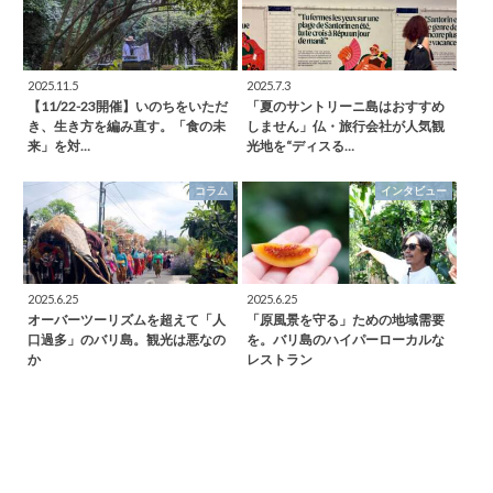
2025.11.5
2025.7.3
【11/22-23開催】いのちをいただ
「夏のサントリーニ島はおすすめ
き、生き方を編み直す。「食の未
しません」仏・旅行会社が人気観
来」を対…
光地を“ディスる…
コラム
インタビュー
2025.6.25
2025.6.25
オーバーツーリズムを超えて「人
「原風景を守る」ための地域需要
口過多」のバリ島。観光は悪なの
を。バリ島のハイパーローカルな
か
レストラン