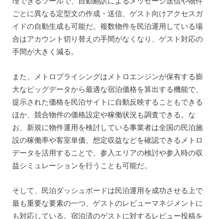
理できるツールで、自動翻訳によるメッセージ送信や物件
ごとに異なる定型文の作成・送信、ゲスト向けアクセスガ
イドの自動生成も可能だ。複数物件を民泊運用している場
合はアカウント切り替えの手間がなくなり、ゲスト対応の
手間が大きく減る。
また、メトロプライシングはメトロエンジンが保有する膨
大なビッグデータから最適な宿泊価格を算出する機能で、
提示された価格を民泊サイトに自動反映することもできる
ほか、競合物件の価格設定や稼働状況も調査できる。な
お、新規に物件運用を検討している事業者は全国の民泊施
設の稼働率や客室単価、想定収益などを確認できるメトロ
データを活用することで、参入エリアの検討や参入時の収
益シミュレーションを行うことも可能だ。
そして、民泊ダッシュボードは民泊運用を成功させる上で
最も重要な要素の一つ、ゲストのレビューマネジメントに
も対応している。宿泊済のゲストに対するレビュー投稿を