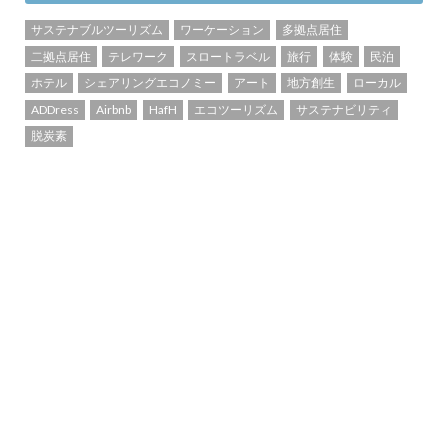
サステナブルツーリズム
ワーケーション
多拠点居住
二拠点居住
テレワーク
スロートラベル
旅行
体験
民泊
ホテル
シェアリングエコノミー
アート
地方創生
ローカル
ADDress
Airbnb
HafH
エコツーリズム
サステナビリティ
脱炭素