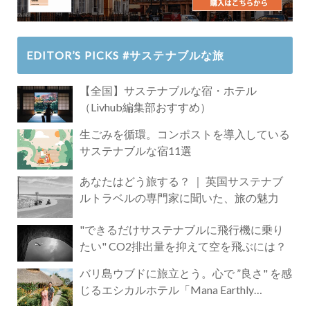
EDITOR’S PICKS #サステナブルな旅
【全国】サステナブルな宿・ホテル
（Livhub編集部おすすめ）
生ごみを循環。コンポストを導入している
サステナブルな宿11選
あなたはどう旅する？ ｜ 英国サステナブ
ルトラベルの専門家に聞いた、旅の魅力
"できるだけサステナブルに飛行機に乗り
たい" CO2排出量を抑えて空を飛ぶには？
バリ島ウブドに旅立とう。心で ”良さ" を感
じるエシカルホテル「Mana Earthly
Paradise」