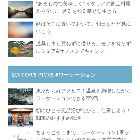
“あるもので美味しく” イタリアの郷土料理
から学ぶ 、足るを知る幸せな生き方
頭はそこに置いておいて。朝日をただ見に
いこう
道具も車も買わずに借りる。モノを持たず
にシェア&サブスクでキャンプ
EDITOR’S PICKS #ワーケーション
東京から好アクセス！温泉を満喫しながら
ワーケーションできる宿9選
朝にひとっ風呂浴びてから、仕事しよう！
関東のおすすめ銭湯
ちょっとそこまで、ワーケーション | 家か
ら40分、知らない町の静かな本屋で夢に近