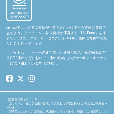
Livhubでは、読者の皆様が記事を読むだけで社会貢献に参加で
きるよう、アーティクル株式会社が運営する「
UU Fund
」を通
じて、1ユニークユーザーにつき0.1円をNPO団体に寄付する取
り組みを行っています。
当サイトは、サーバーの電力使用と取材活動のための移動に伴
うCO2排出などにおいて、排出削減およびカーボン・オフセッ
トに取り組んでいます（
詳細
）。
【広告主の開示について】
・当サイトは、主に広告主の皆様から支払われる広告収入により運営が成り立っ
ています。
・記事広告について：広告主より対価をいただき作成・掲載している記事につい