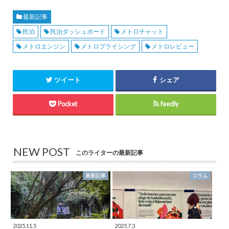
最新記事
民泊
民泊ダッシュボード
メトロチャット
メトロエンジン
メトロプライシング
メトロレビュー
ツイート
シェア
Pocket
feedly
NEW POST
このライターの最新記事
最新記事
コラム
2025.11.5
2025.7.3