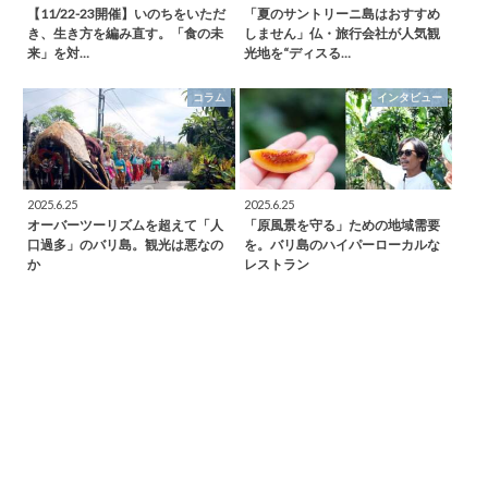
【11/22-23開催】いのちをいただ
「夏のサントリーニ島はおすすめ
き、生き方を編み直す。「食の未
しません」仏・旅行会社が人気観
来」を対…
光地を“ディスる…
コラム
インタビュー
2025.6.25
2025.6.25
オーバーツーリズムを超えて「人
「原風景を守る」ための地域需要
口過多」のバリ島。観光は悪なの
を。バリ島のハイパーローカルな
か
レストラン