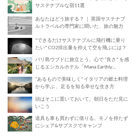
サステナブルな宿11選
あなたはどう旅する？ ｜ 英国サステナブ
ルトラベルの専門家に聞いた、旅の魅力
"できるだけサステナブルに飛行機に乗り
たい" CO2排出量を抑えて空を飛ぶには？
バリ島ウブドに旅立とう。心で ”良さ" を感
じるエシカルホテル「Mana Earthly
Paradise」
“あるもので美味しく” イタリアの郷土料理
から学ぶ 、足るを知る幸せな生き方
頭はそこに置いておいて。朝日をただ見に
いこう
道具も車も買わずに借りる。モノを持たず
にシェア&サブスクでキャンプ