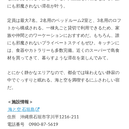
にも邪魔されない滞在が叶う。
定員は最大7名。2名用のベッドルーム2室と、3名用のロフ
トから構成される。一棟丸ごと貸切で利用できるため、家
族や仲間とのワーケーションにおすすめだ。もちろん、誰
にも邪魔されないプライベートステイもぜひ。キッチンに
は、食器やカトラリーも多数完備。近くのスーパーで島食
材を買ってきて、暮らすような滞在を楽しんでみて。
とにかく静かなエリアなので、都会では味わえない静寂の
中でぐっすりと眠れる。海と空を満喫するにふさわしい宿
だ。
＜施設情報＞
海と空 石垣島
住所 沖縄県石垣市字川平1216-211
電話番号 0980-87-5619