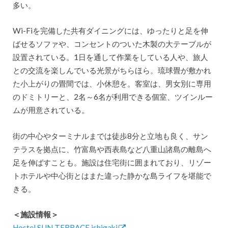
多い。
Wi-Fiを完備した共有ダイニングには、ゆったりと足を伸
ばせるソファや、コンセントのついた木製の大テーブルが
設置されている。1日を通して作業をしている人や、旅人
との交流を楽しんでいる光景がちらほら。琉球畳が敷かれ
た小上がりの畳間では、小休憩を。客室は、男女別に専用
のドミトリーと、2名～6名が利用できる個室、ツインルー
ムが用意されている。
街の中心やターミナルまでは徒歩8分と立地も良く、サン
テラスを拠点に、竹富島や西表島など八重山諸島の離島へ
足を伸ばすことも。施設は住宅街に囲まれており、リゾー
トホテルや中心街とはまた違った静かな島ライフを堪能で
きる。
＜施設情報＞
Hostel SUN TERRACE ishigaki