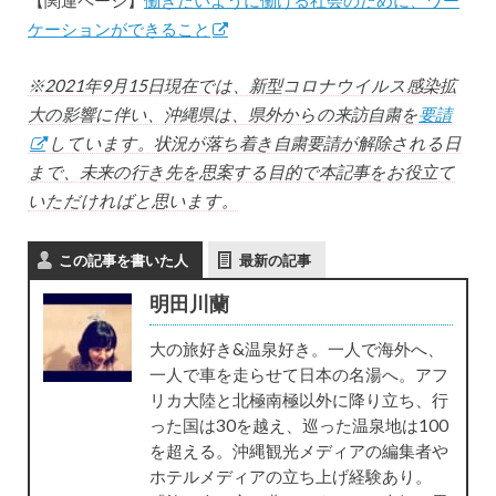
【関連ページ】
働きたいように働ける社会のために、ワー
ケーションができること
※2021年9月15日現在では、新型コロナウイルス感染拡
大の影響に伴い、沖縄県は、県外からの来訪自粛を
要請
しています。状況が落ち着き自粛要請が解除される日
まで、未来の行き先を思案する目的で本記事をお役立て
いただければと思います。
この記事を書いた人
最新の記事
明田川蘭
大の旅好き&温泉好き。一人で海外へ、
一人で車を走らせて日本の名湯へ。アフ
リカ大陸と北極南極以外に降り立ち、行
った国は30を越え、巡った温泉地は100
を超える。沖縄観光メディアの編集者や
ホテルメディアの立ち上げ経験あり。