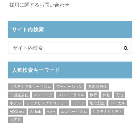
採用に関するお問い合わせ
サイト内検索
人気検索キーワード
サステナブルツーリズム
ワーケーション
多拠点居住
二拠点居住
テレワーク
スロートラベル
旅行
体験
民泊
ホテル
シェアリングエコノミー
アート
地方創生
ローカル
ADDress
Airbnb
HafH
エコツーリズム
サステナビリティ
脱炭素