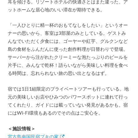
耳を傾ける。リゾートホテルの快適さとはまた違った、ア
ットホームな居心地のいい滞在が期待できる。
「一人ひとりに精一杯のおもてなしをしたい」というオー
ナーの思いから、客室は3部屋のみとしている。ゲストみ
んなでいただく夕食には、ゴーヤーや紅芋、グルクンなど
島の食材をふんだんに使った創作料理が日替わりで登場。
サーバーから注がれたクリーミーな泡たっぷりのビールを
片手に、みんなで乾杯！語らいながら美味しい料理を食べ
る時間は、忘れられない旅の思い出となるはず。
宿では1日1組限定のプライベートツアーも行っている。地
元の美味しいお店やひみつのパワースポットに連れて行っ
てくれたり、ガイドには載っていない発見があるかも。宿
にはWi-Fi環境もあるのでその点はご安心を。
＜施設情報＞
宮古島南国民宿プキの家