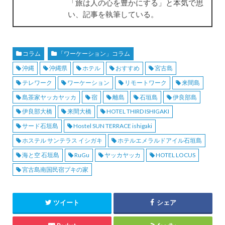
「旅は人の心を豊かにする」と本気で思
い、記事を執筆している。
コラム
「ワーケーション」コラム
沖縄
沖縄県
ホテル
おすすめ
宮古島
テレワーク
ワーケーション
リモートワーク
来間島
島茶家ヤッカヤッカ
宿
離島
石垣島
伊良部島
伊良部大橋
来間大橋
HOTEL THIRD ISHIGAKI
サード石垣島
Hostel SUN TERRACE ishigaki
ホステル サンテラス イシガキ
ホテルエメラルドアイル石垣島
海と空 石垣島
RuGu
ヤッカヤッカ
HOTEL LOCUS
宮古島南国民宿プキの家
ツイート
シェア