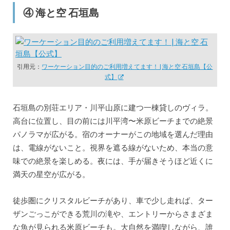
④ 海と空 石垣島
引用元：
ワーケーション目的のご利用増えてます！ | 海と空 石垣島【公
式】
石垣島の別荘エリア・川平山原に建つ一棟貸しのヴィラ。
高台に位置し、目の前には川平湾〜米原ビーチまでの絶景
パノラマが広がる。宿のオーナーがこの地域を選んだ理由
は、電線がないこと。視界を遮る線がないため、本当の意
味での絶景を楽しめる。夜には、手が届きそうほど近くに
満天の星空が広がる。
徒歩圏にクリスタルビーチがあり、車で少し走れば、ター
ザンごっこができる荒川の滝や、エントリーからさまざま
な魚が見られる米原ビーチも。大自然を満喫しながら、誰