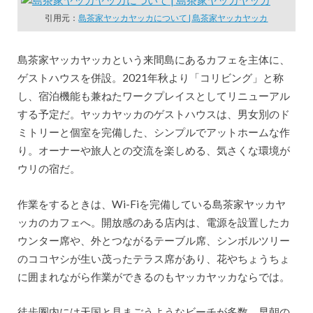
引用元：
島茶家ヤッカヤッカについて | 島茶家ヤッカヤッカ
島茶家ヤッカヤッカという来間島にあるカフェを主体に、
ゲストハウスを併設。2021年秋より「コリビング」と称
し、宿泊機能も兼ねたワークプレイスとしてリニューアル
する予定だ。ヤッカヤッカのゲストハウスは、男女別のド
ミトリーと個室を完備した、シンプルでアットホームな作
り。オーナーや旅人との交流を楽しめる、気さくな環境が
ウリの宿だ。
作業をするときは、Wi-Fiを完備している島茶家ヤッカヤ
ッカのカフェへ。開放感のある店内は、電源を設置したカ
ウンター席や、外とつながるテーブル席、シンボルツリー
のココヤシが生い茂ったテラス席があり、花やちょうちょ
に囲まれながら作業ができるのもヤッカヤッカならでは。
徒歩圏内には天国と見まごうようなビーチが多数。早朝の