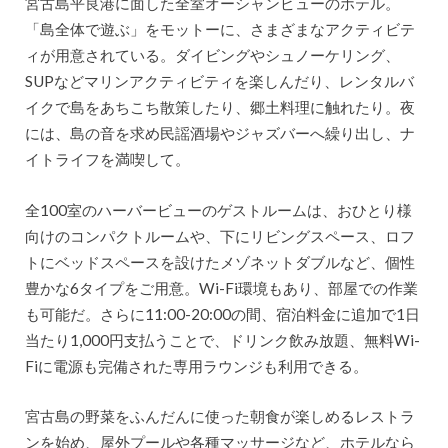
宮古島平良港に面した全室オーシャンビューのホテル。
「島全体で遊ぶ」をモットーに、さまざまなアクティビテ
ィが用意されている。ダイビングやシュノーケリング、
SUPなどマリンアクティビティを楽しんだり、レンタルバ
イクで島をあちこち散策したり、郷土料理に触れたり。夜
には、島の音を求め民謡酒場やジャズバーへ繰り出し、ナ
イトライフを満喫して。
全100室のハーバービューのゲストルームは、おひとり様
向けのコンパクトルームや、下にリビングスペース、ロフ
トにベッドスペースを設けたメゾネットダブルなど、個性
豊かな6タイプをご用意。Wi-Fi環境もあり、部屋での作業
も可能だ。さらに11:00-20:00の間、宿泊料金に追加で1日
当たり1,000円支払うことで、ドリンク飲み放題、無料Wi-
Fiに電源も完備された専用ラウンジも利用できる。
宮古島の野菜をふんだんに使った朝食が楽しめるレストラ
ンを始め、屋外プールや各種マッサージなど、ホテルなら