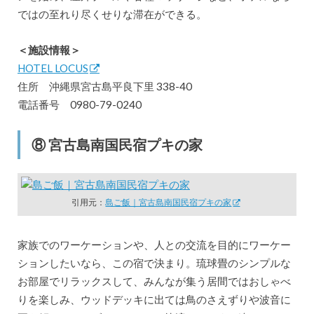
ではの至れり尽くせりな滞在ができる。
＜施設情報＞
HOTEL LOCUS
住所 沖縄県宮古島平良下里 338-40
電話番号 0980-79-0240
⑧ 宮古島南国民宿プキの家
引用元：
島ご飯｜宮古島南国民宿プキの家
家族でのワーケーションや、人との交流を目的にワーケー
ションしたいなら、この宿で決まり。琉球畳のシンプルな
お部屋でリラックスして、みんなが集う居間ではおしゃべ
りを楽しみ、ウッドデッキに出ては鳥のさえずりや波音に