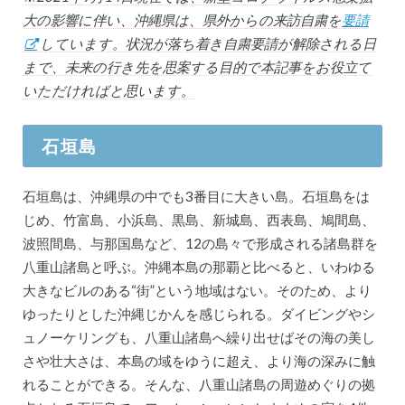
大の影響に伴い、沖縄県は、県外からの来訪自粛を
要請
しています。状況が落ち着き自粛要請が解除される日
まで、未来の行き先を思案する目的で本記事をお役立て
いただければと思います。
石垣島
石垣島は、沖縄県の中でも3番目に大きい島。石垣島をは
じめ、竹富島、小浜島、黒島、新城島、西表島、鳩間島、
波照間島、与那国島など、12の島々で形成される諸島群を
八重山諸島と呼ぶ。沖縄本島の那覇と比べると、いわゆる
大きなビルのある“街”という地域はない。そのため、より
ゆったりとした沖縄じかんを感じられる。ダイビングやシ
ュノーケリングも、八重山諸島へ繰り出せばその海の美し
さや壮大さは、本島の域をゆうに超え、より海の深みに触
れることができる。そんな、八重山諸島の周遊めぐりの拠