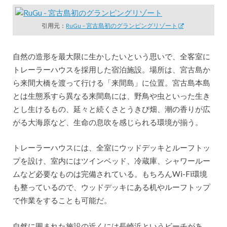
引用元：
RuGu – 宮古島初のグランピングリゾート
自然の造形を最大限に生かしたいという思いで、全客室に
トレーラーハウスを採用した宿泊施設。場所は、宮古島か
ら来間大橋を渡って行ける「来間島」に位置。宮古島本島
とは生態系すら異なる来間島には、野鳥や虫といった生き
とし生けるもの、延々と続くさとうきび畑、潮の香りが広
がる大海原など、生命の息吹を感じられる環境が揃う。
トレーラーハウスには、全室にウッドデッキとルーフトッ
プを設け、室内にはツインベッド、冷蔵庫、シャワールー
ムなど必要なものは完備されている。もちろんWi-Fi環境
も整っているので、ウッドデッキにある机やルーフトップ
で作業をすることも可能だ。
自然に囲まれた施設の近くには長崎浜というビーチがあ