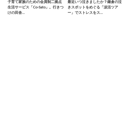
子育て家族のための会員制二拠点
最近いつ泣きましたか？鎌倉の泣
生活サービス「Co-Sato」。行きつ
きスポットをめぐる「涙活ツア
けの田舎…
ー」でストレスをス…