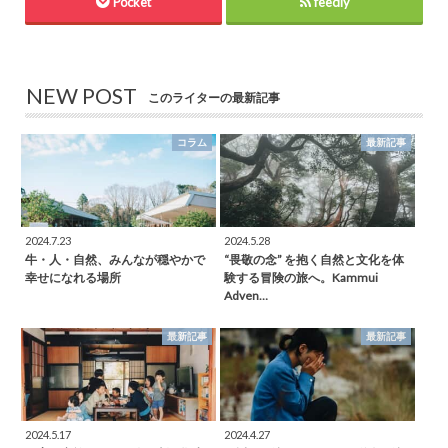
Pocket
feedly
NEW POST
このライターの最新記事
コラム
最新記事
2024.7.23
2024.5.28
牛・人・自然、みんなが穏やかで
“畏敬の念” を抱く自然と文化を体
幸せになれる場所
験する冒険の旅へ。Kammui
Adven…
最新記事
最新記事
2024.5.17
2024.4.27