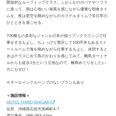
開放的なルーフトップテラス。ふかふかのガバナやソファ
に座って、朝は心地いい海風を感じながら優雅な朝食タイ
ムを、夜は星空を眺めながらのカクテルタイムで非日常の
ひとときを過ごせる。
700冊もの多彩なジャンルの本が揃うブックラウンジで仕
事をするもよし、ちょっぴり贅沢して100平米もあるスイ
ートルームで海を眺めながら仕事するもよし、休憩すると
きはテラスに出て島のかおりを感じてみて。離島ターミナ
ルからも徒歩1分という立地なので、離島めぐりをしたい
方にもぜひ！
※オールインクルーシブのないプランもあり
＜施設情報＞
HOTEL THIRD ISHIGAKI
住所 沖縄県石垣市美崎町4-7
電話番号 098-083-6366