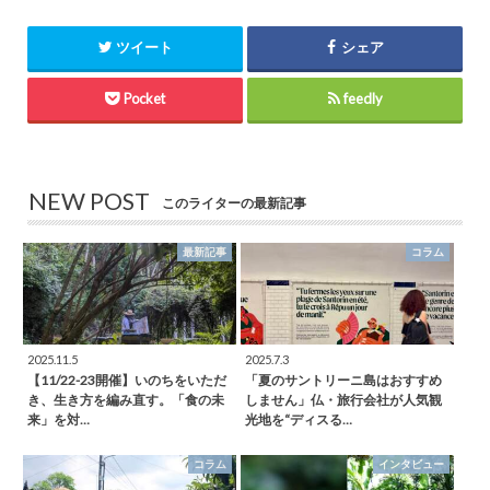
ツイート
シェア
Pocket
feedly
NEW POST
このライターの最新記事
最新記事
コラム
2025.11.5
2025.7.3
【11/22-23開催】いのちをいただ
「夏のサントリーニ島はおすすめ
き、生き方を編み直す。「食の未
しません」仏・旅行会社が人気観
来」を対…
光地を“ディスる…
コラム
インタビュー