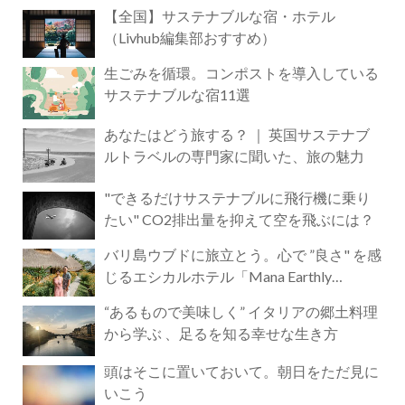
【全国】サステナブルな宿・ホテル
（Livhub編集部おすすめ）
生ごみを循環。コンポストを導入している
サステナブルな宿11選
あなたはどう旅する？ ｜ 英国サステナブ
ルトラベルの専門家に聞いた、旅の魅力
"できるだけサステナブルに飛行機に乗り
たい" CO2排出量を抑えて空を飛ぶには？
バリ島ウブドに旅立とう。心で ”良さ" を感
じるエシカルホテル「Mana Earthly
Paradise」
“あるもので美味しく” イタリアの郷土料理
から学ぶ 、足るを知る幸せな生き方
頭はそこに置いておいて。朝日をただ見に
いこう