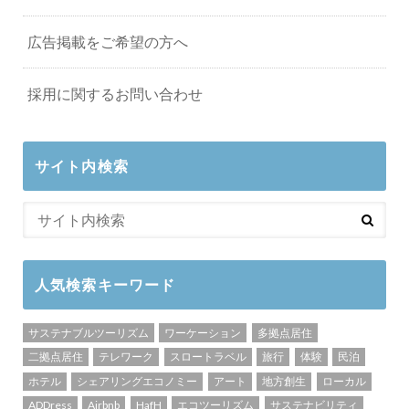
広告掲載をご希望の方へ
採用に関するお問い合わせ
サイト内検索
人気検索キーワード
サステナブルツーリズム
ワーケーション
多拠点居住
二拠点居住
テレワーク
スロートラベル
旅行
体験
民泊
ホテル
シェアリングエコノミー
アート
地方創生
ローカル
ADDress
Airbnb
HafH
エコツーリズム
サステナビリティ