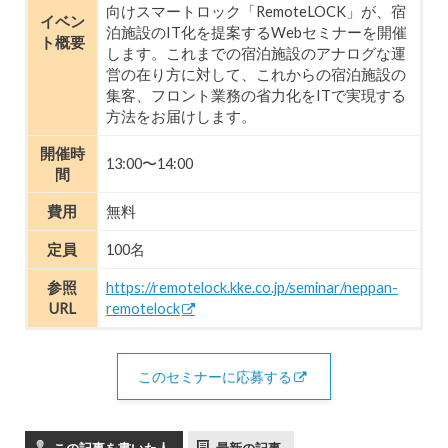
向けスマートロック「RemoteLOCK」が、宿
イベン
泊施設のIT化を提案するWebセミナーを開催
ト概要
します。これまでの宿泊施設のアナログな運
営の在り方に対して、これからの宿泊施設の
集客、フロント業務の省力化をITで実現する
方法をお届けします。
開催時
13:00〜14:00
間
費用
無料
定員
100名
参照
https://remotelock.kke.co.jp/seminar/neppan-
URL
remotelock
このセミナーに応募する
この記事を書いた人
最新の記事