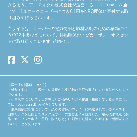
きるよう、アーティクル株式会社が運営する「
UU Fund
」を通
じて、1ユニークユーザーにつき0.1円をNPO団体に寄付する取
り組みを行っています。
当サイトは、サーバーの電力使用と取材活動のための移動に伴
うCO2排出などにおいて、排出削減およびカーボン・オフセッ
トに取り組んでいます（
詳細
）。
【広告主の開示について】
・当サイトは、主に広告主の皆様から支払われる広告収入により運営が成り立っ
ています。
・記事広告について：広告主より対価をいただき作成・掲載している記事につい
ては【Sponsored】表記をしています。
・成果報酬型広告について：読者の皆様が本サイトに掲載されているテキスト・
画像リンクを経由してリンク先サイトの運営主体が設定した一定の成果地点（製
品・サービスの申込・予約・購入など）に到達した場合、本サイトに報酬が支払
われることがあります。