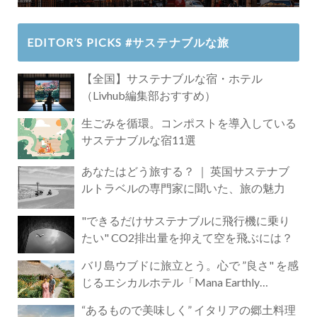
EDITOR’S PICKS #サステナブルな旅
【全国】サステナブルな宿・ホテル
（Livhub編集部おすすめ）
生ごみを循環。コンポストを導入している
サステナブルな宿11選
あなたはどう旅する？ ｜ 英国サステナブ
ルトラベルの専門家に聞いた、旅の魅力
"できるだけサステナブルに飛行機に乗り
たい" CO2排出量を抑えて空を飛ぶには？
バリ島ウブドに旅立とう。心で ”良さ" を感
じるエシカルホテル「Mana Earthly
Paradise」
“あるもので美味しく” イタリアの郷土料理