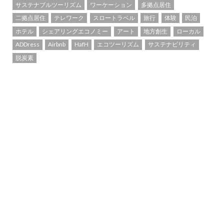
サステナブルツーリズム
ワーケーション
多拠点居住
二拠点居住
テレワーク
スロートラベル
旅行
体験
民泊
ホテル
シェアリングエコノミー
アート
地方創生
ローカル
ADDress
Airbnb
HafH
エコツーリズム
サステナビリティ
脱炭素