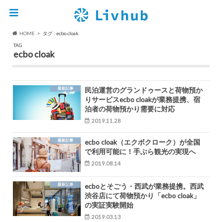
HOME
タグ : ecbo cloak
TAG
ecbo cloak
最新記事
民泊運営のグランドゥースと荷物預か
りサービスecbo cloakが業務提携、宿
泊者の荷物預かり需要に対応
2019.11.28
最新記事
ecbo cloak（エクボクローク）が全国
で利用可能に！手ぶら観光の実現へ
2019.08.14
最新記事
ecboとそごう・西武が業務提携。西武
渋谷店にて荷物預かり「ecbo cloak」
の実証実験開始
2019.03.13