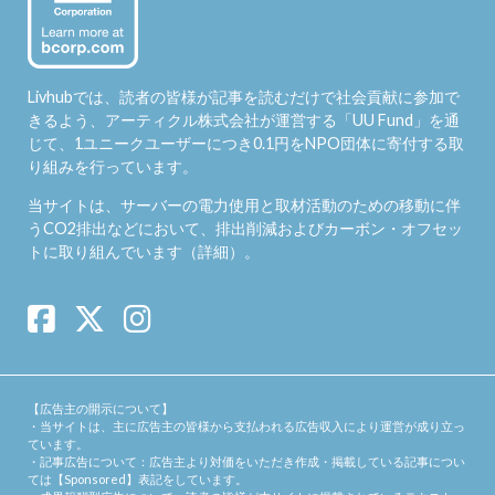
Livhubでは、読者の皆様が記事を読むだけで社会貢献に参加で
きるよう、アーティクル株式会社が運営する「
UU Fund
」を通
じて、1ユニークユーザーにつき0.1円をNPO団体に寄付する取
り組みを行っています。
当サイトは、サーバーの電力使用と取材活動のための移動に伴
うCO2排出などにおいて、排出削減およびカーボン・オフセッ
トに取り組んでいます（
詳細
）。
【広告主の開示について】
・当サイトは、主に広告主の皆様から支払われる広告収入により運営が成り立っ
ています。
・記事広告について：広告主より対価をいただき作成・掲載している記事につい
ては【Sponsored】表記をしています。