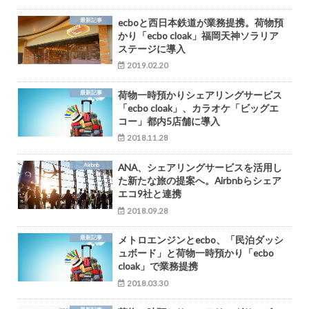
最新記事
ecboと西日本鉄道が業務提携。荷物預
かり「ecbo cloak」福岡天神ソラリア
ステージに導入
2019.02.20
最新記事
荷物一時預かりシェアリングサービス
「ecbo cloak」、カラオケ「ビッグエ
コー」都内5店舗に導入
2018.11.28
Airbnb
ANA、シェアリングサービスを活用し
た新たな旅の提案へ。Airbnbらシェア
エコ9社と連携
2018.09.28
最新記事
メトロエンジンとecbo、「民泊ダッシ
ュボード」と荷物一時預かり「ecbo
cloak」で業務提携
2018.03.30