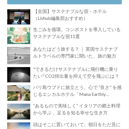
【全国】サステナブルな宿・ホテル
（Livhub編集部おすすめ）
生ごみを循環。コンポストを導入している
サステナブルな宿11選
あなたはどう旅する？ ｜ 英国サステナブ
ルトラベルの専門家に聞いた、旅の魅力
"できるだけサステナブルに飛行機に乗り
たい" CO2排出量を抑えて空を飛ぶには？
バリ島ウブドに旅立とう。心で ”良さ" を感
じるエシカルホテル「Mana Earthly
Paradise」
“あるもので美味しく” イタリアの郷土料理
から学ぶ 、足るを知る幸せな生き方
頭はそこに置いておいて。朝日をただ見に