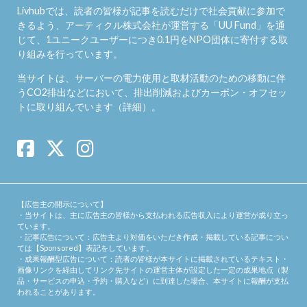
Livhubでは、読者の皆様が記事を読むだけで社会貢献に参加で
きるよう、アーティクル株式会社が運営する「
UU Fund
」を通
じて、1ユニークユーザーにつき0.1円をNPO団体に寄付する取
り組みを行っています。
当サイトは、サーバーの電力使用と取材活動のための移動に伴
うCO2排出などにおいて、排出削減およびカーボン・オフセッ
トに取り組んでいます（
詳細
）。
【広告主の開示について】
・当サイトは、主に広告主の皆様から支払われる広告収入により運営が成り立っ
ています。
・記事広告について：広告主より対価をいただき作成・掲載している記事につい
ては【Sponsored】表記をしています。
・成果報酬型広告について：読者の皆様が本サイトに掲載されているテキスト・
画像リンクを経由してリンク先サイトの運営主体が設定した一定の成果地点（製
品・サービスの申込・予約・購入など）に到達した場合、本サイトに報酬が支払
われることがあります。