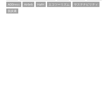
ADDress
Airbnb
HafH
エコツーリズム
サステナビリティ
脱炭素