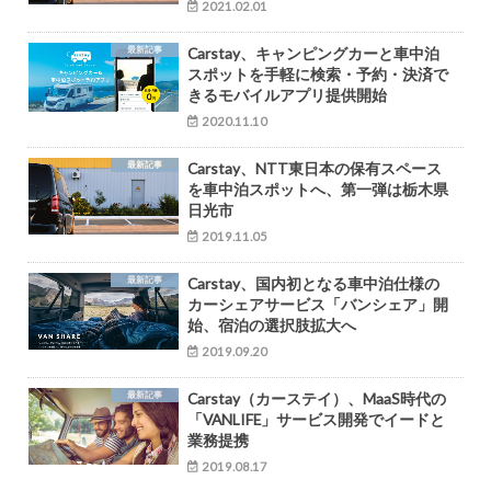
2021.02.01
最新記事
Carstay、キャンピングカーと車中泊
スポットを手軽に検索・予約・決済で
きるモバイルアプリ提供開始
2020.11.10
最新記事
Carstay、NTT東日本の保有スペース
を車中泊スポットへ、第一弾は栃木県
日光市
2019.11.05
最新記事
Carstay、国内初となる車中泊仕様の
カーシェアサービス「バンシェア」開
始、宿泊の選択肢拡大へ
2019.09.20
最新記事
Carstay（カーステイ）、MaaS時代の
「VANLIFE」サービス開発でイードと
業務提携
2019.08.17