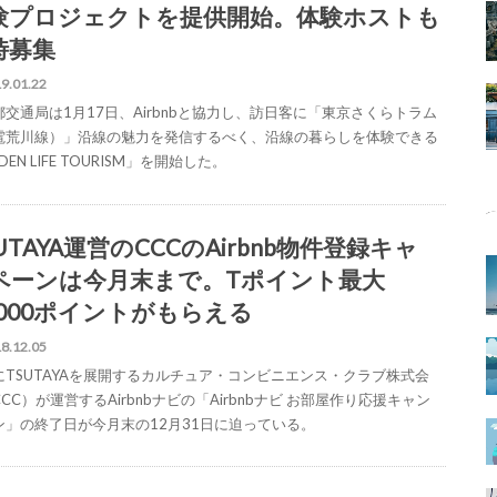
験プロジェクトを提供開始。体験ホストも
時募集
9.01.22
都交通局は1月17日、Airbnbと協力し、訪日客に「東京さくらトラム
電荒川線）」沿線の魅力を発信するべく、沿線の暮らしを体験できる
DEN LIFE TOURISM」を開始した。
UTAYA運営のCCCのAirbnb物件登録キャ
ペーンは今月末まで。Tポイント最大
5,000ポイントがもらえる
8.12.05
にTSUTAYAを展開するカルチュア・コンビニエンス・クラブ株式会
CC）が運営するAirbnbナビの「Airbnbナビ お部屋作り応援キャン
ン」の終了日が今月末の12月31日に迫っている。