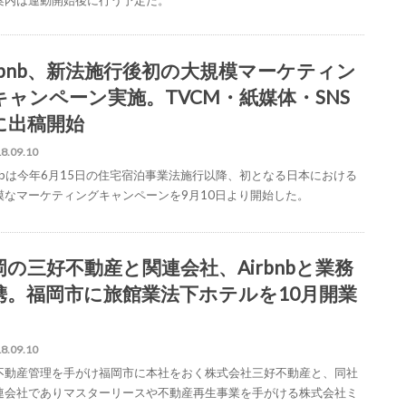
irbnb、新法施行後初の大規模マーケティン
キャンペーン実施。TVCM・紙媒体・SNS
に出稿開始
8.09.10
rbnbは今年6月15日の住宅宿泊事業法施行以降、初となる日本における
模なマーケティングキャンペーンを9月10日より開始した。
岡の三好不動産と関連会社、Airbnbと業務
携。福岡市に旅館業法下ホテルを10月開業
8.09.10
不動産管理を手がけ福岡市に本社をおく株式会社三好不動産と、同社
連会社でありマスターリースや不動産再生事業を手がける株式会社ミ