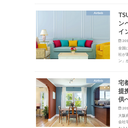
TS
Airbnb
ン
イ
201
全国
社が運
ン」
宅都
Airbnb
提
供
201
大阪
会社宅