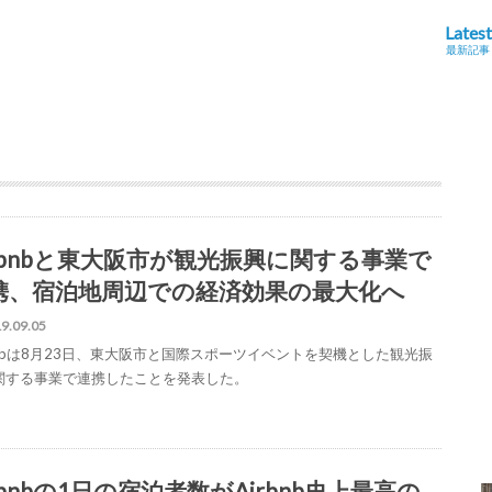
Latest
最新記事
irbnbと東大阪市が観光振興に関する事業で
携、宿泊地周辺での経済効果の最大化へ
9.09.05
rbnbは8月23日、東大阪市と国際スポーツイベントを契機とした観光振
関する事業で連携したことを発表した。
rbnbの1日の宿泊者数がAirbnb史上最高の