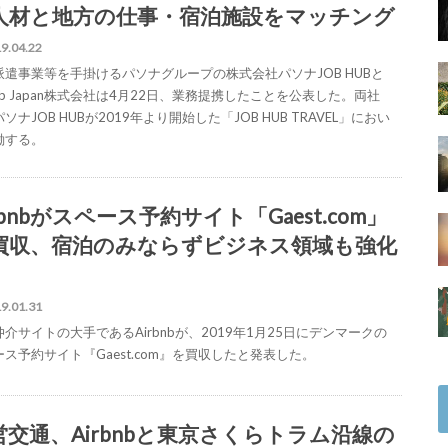
人材と地方の仕事・宿泊施設をマッチング
9.04.22
派遣事業等を手掛けるパソナグループの株式会社パソナJOB HUBと
bnb Japan株式会社は4月22日、業務提携したことを公表した。両社
ソナJOB HUBが2019年より開始した「JOB HUB TRAVEL」におい
働する。
rbnbがスペース予約サイト「Gaest.com」
買収、宿泊のみならずビジネス領域も強化
9.01.31
介サイトの大手であるAirbnbが、2019年1月25日にデンマークの
ス予約サイト『Gaest.com』を買収したと発表した。
営交通、Airbnbと東京さくらトラム沿線の