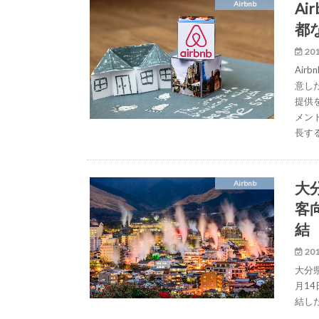
A
Airbnb
都
201
Ai
意し
提供
メン
長す
大
Airbnb
客
結
201
大分県
月1
結し