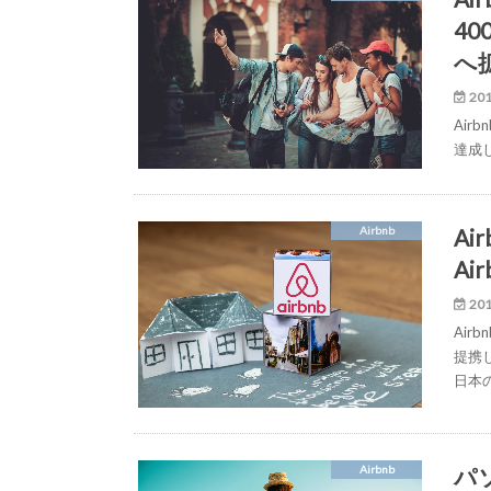
4
へ
201
Air
達成
A
Airbnb
A
201
Air
提携
日本
パソ
Airbnb