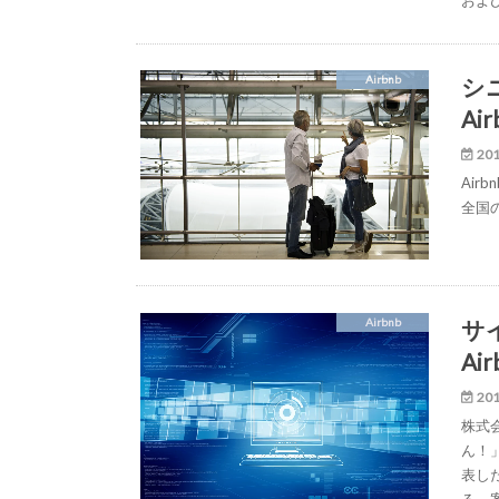
およ
シ
Airbnb
Ai
201
Ai
全国
サ
Airbnb
A
201
株式
ん！」
表し
る。