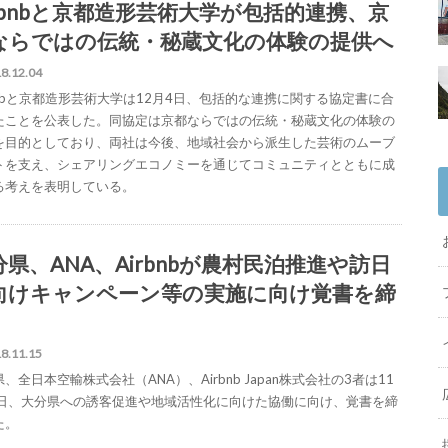
irbnbと京都造形芸術大学が包括的連携、京
ならではの伝統・秘蔵文化の体験の提供へ
8.12.04
rbnbと京都造形芸術大学は12月4日、包括的な連携に関する協定書に合
たことを公表した。同協定は京都ならではの伝統・秘蔵文化の体験の
を目的としており、両社は今後、地域社会から派生した芸術のムーブ
トを支え、シェアリングエコノミーを通じてコミュニティとともに成
る考えを表明している。
分県、ANA、Airbnbが農村民泊推進や訪日
向けキャンペーン等の実施に向け覚書を締
8.11.15
、全日本空輸株式会社（ANA）、Airbnb Japan株式会社の3者は11
4日、大分県への誘客促進や地域活性化に向けた協働に向け、覚書を締
た。