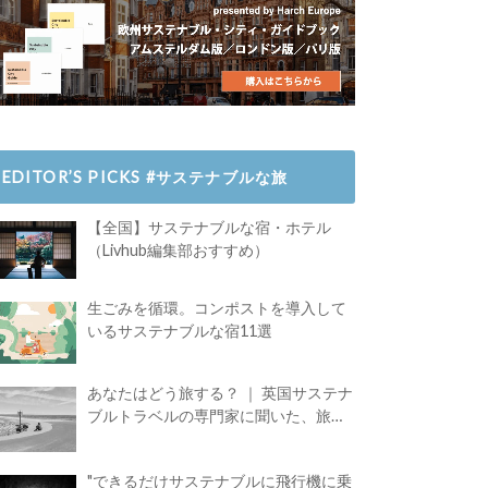
EDITOR’S PICKS #サステナブルな旅
【全国】サステナブルな宿・ホテル
（Livhub編集部おすすめ）
生ごみを循環。コンポストを導入して
いるサステナブルな宿11選
あなたはどう旅する？ ｜ 英国サステナ
ブルトラベルの専門家に聞いた、旅の
魅力
"できるだけサステナブルに飛行機に乗