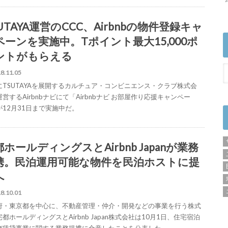
UTAYA運営のCCC、Airbnbの物件登録キャ
ペーンを実施中。Tポイント最大15,000ポ
ントがもらえる
8.11.05
にTSUTAYAを展開するカルチュア・コンビニエンス・クラブ株式会
営するAirbnbナビにて「Airbnbナビ お部屋作り応援キャンペー
が12月31日まで実施中だ。
ホールディングスとAirbnb Japanが業務
携。民泊運用可能な物件を民泊ホストに提
へ
8.10.01
府・東京都を中心に、不動産管理・仲介・開発などの事業を行う株式
都ホールディングスとAirbnb Japan株式会社は10月1日、住宅宿泊