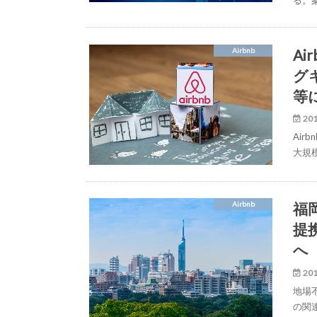
A
Airbnb
グ
等
201
Ai
大規
福
Airbnb
提
へ
201
地場
の関