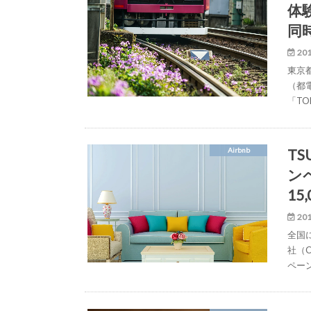
体
同
201
東京
（都
「TO
TS
Airbnb
ン
1
201
全国
社（C
ペー