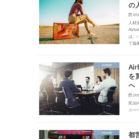
の
201
人材
Air
は、パ
て協
Ai
Airbnb
を
へ
201
民泊仲
スペー
都
Airbnb