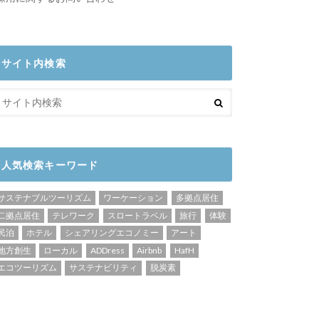
サイト内検索
人気検索キーワード
サステナブルツーリズム
ワーケーション
多拠点居住
二拠点居住
テレワーク
スロートラベル
旅行
体験
民泊
ホテル
シェアリングエコノミー
アート
地方創生
ローカル
ADDress
Airbnb
HafH
エコツーリズム
サステナビリティ
脱炭素