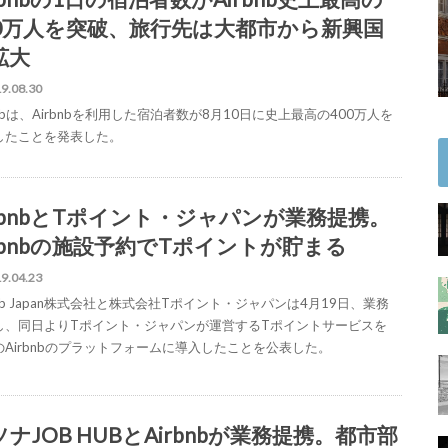
00万人を突破、旅行先は大都市から新興国
拡大
9.08.30
bnbは、Airbnbを利用した宿泊者数が8月10日に史上最高の400万人を
したことを発表した。
irbnbとTポイント・ジャパンが業務提携。
irbnbの施設予約でTポイントが貯まる
9.04.23
bnb Japan株式会社と株式会社Tポイント・ジャパンは4月19日、業務
し、同日よりTポイント・ジャパンが運営するTポイントサービスを
のAirbnbのプラットフォームに導入したことを公表した。
ナJOB HUBとAirbnbが業務提携。都市部