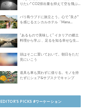
りたい" CO2排出量を抑えて空を飛ぶ
には？
バリ島ウブドに旅立とう。心で ”良さ"
を感じるエシカルホテル「Mana
Earthly Paradise」
“あるもので美味しく” イタリアの郷土
料理から学ぶ 、足るを知る幸せな生き
方
頭はそこに置いておいて。朝日をただ
見にいこう
道具も車も買わずに借りる。モノを持
たずにシェア&サブスクでキャンプ
EDITOR’S PICKS #ワーケーション