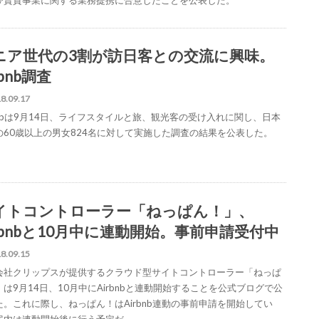
び賃貸事業に関する業務提携に合意したことを公表した。
ニア世代の3割が訪日客との交流に興味。
rbnb調査
8.09.17
rbnbは9月14日、ライフスタイルと旅、観光客の受け入れに関し、日本
の60歳以上の男女824名に対して実施した調査の結果を公表した。
イトコントローラー「ねっぱん！」、
irbnbと10月中に連動開始。事前申請受付中
8.09.15
会社クリップスが提供するクラウド型サイトコントローラー「ねっぱ
は9月14日、10月中にAirbnbと連動開始することを公式ブログで公
た。これに際し、ねっぱん！はAirbnb連動の事前申請を開始してい
案内は連動開始後に行う予定だ。