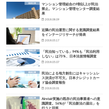
最新記事
マンション管理組合の9割以上が民泊
禁止。マンション管理センター調査結
果
2018.08.09
最新記事
近隣の民泊運営に関する意識調査結果
をインテージリサーチが発表
2018.05.17
最新記事
「民泊知っている」94%も「民泊利用
しない」は73％、日本法規情報調査
2018.05.07
最新記事
民泊による地方創生にはキャッシュレ
ス決済が不可欠。日本クレジットカー
ド協会調査報告
2018.03.01
最新記事
Airstair実施の既存の民泊事業者への意
識調査。56%が「民泊新法の届出」を
行うと回答