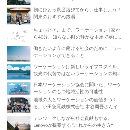
朝にひとっ風呂浴びてから、仕事しよう！
関東のおすすめ銭湯
ちょっとそこまで、ワーケーション | 家か
ら40分、知らない町の静かな本屋で夢に近
づく4時間の旅
働きたいように働ける社会のために、ワー
ケーションができること
ワーケーションは新しいライフスタイル。
観光の代替ではないワーケーションの知ら
れざる魅力
日本ワーケーション協会に聞いた、ワーケ
ーションのもつ地域活性の可能性
地域の人とワーケーションの価値をつく
る。小田急電鉄株式会社 木谷周吾さんイン
タビュー
テレワークしながら社会貢献もする。
Lenovoが提案する ”これからの生き方"