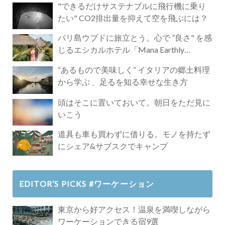
"できるだけサステナブルに飛行機に乗り
たい" CO2排出量を抑えて空を飛ぶには？
バリ島ウブドに旅立とう。心で ”良さ" を感
じるエシカルホテル「Mana Earthly
Paradise」
“あるもので美味しく” イタリアの郷土料理
から学ぶ 、足るを知る幸せな生き方
頭はそこに置いておいて。朝日をただ見に
いこう
道具も車も買わずに借りる。モノを持たず
にシェア&サブスクでキャンプ
EDITOR’S PICKS #ワーケーション
東京から好アクセス！温泉を満喫しながら
ワーケーションできる宿9選