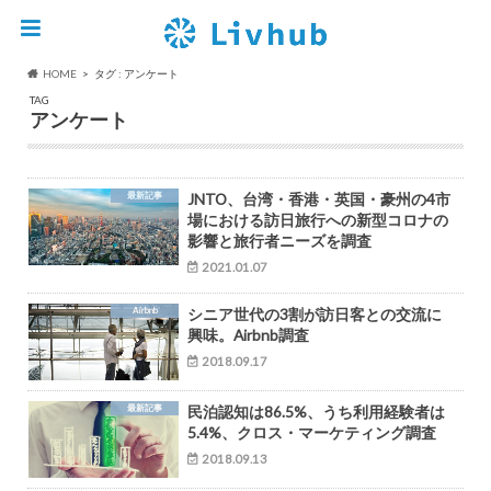
HOME
タグ : アンケート
TAG
アンケート
最新記事
JNTO、台湾・香港・英国・豪州の4市
場における訪日旅行への新型コロナの
影響と旅行者ニーズを調査
2021.01.07
Airbnb
シニア世代の3割が訪日客との交流に
興味。Airbnb調査
2018.09.17
最新記事
民泊認知は86.5%、うち利用経験者は
5.4%、クロス・マーケティング調査
2018.09.13