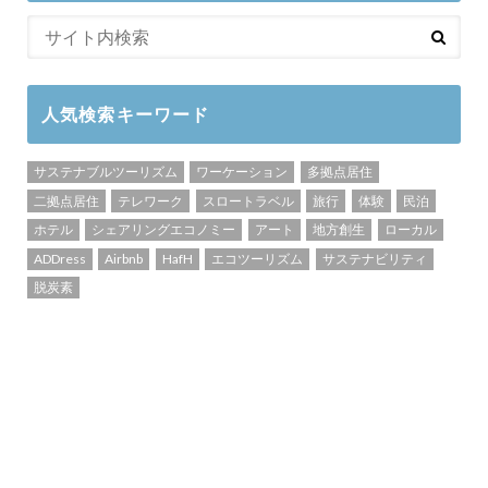
人気検索キーワード
サステナブルツーリズム
ワーケーション
多拠点居住
二拠点居住
テレワーク
スロートラベル
旅行
体験
民泊
ホテル
シェアリングエコノミー
アート
地方創生
ローカル
ADDress
Airbnb
HafH
エコツーリズム
サステナビリティ
脱炭素