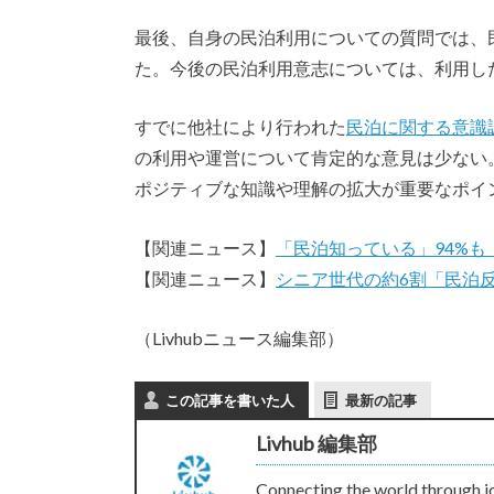
最後、自身の民泊利用についての質問では、民泊
た。今後の民泊利用意志については、利用したい
すでに他社により行われた
民泊に関する意識
の利用や運営について肯定的な意見は少ない
ポジティブな知識や理解の拡大が重要なポイ
【関連ニュース】
「民泊知っている」94%も
【関連ニュース】
シニア世代の約6割「民泊
（Livhubニュース編集部）
この記事を書いた人
最新の記事
Livhub 編集部
Connecting the world through j