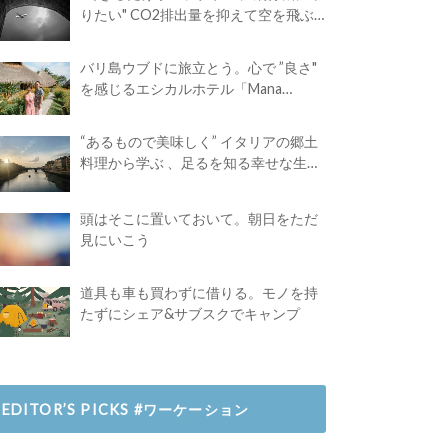
りたい" CO2排出量を抑えて空を飛ぶ
には？
バリ島ウブドに旅立とう。心で ”良さ"
を感じるエシカルホテル「Mana
Earthly Paradise」
“あるもので美味しく” イタリアの郷土
料理から学ぶ 、足るを知る幸せな生き
方
頭はそこに置いておいて。朝日をただ
見にいこう
道具も車も買わずに借りる。モノを持
たずにシェア&サブスクでキャンプ
EDITOR’S PICKS #ワーケーション