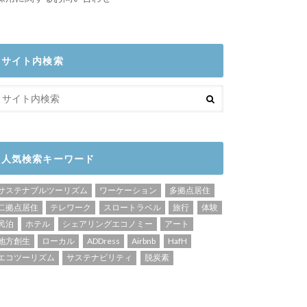
サイト内検索
人気検索キーワード
サステナブルツーリズム
ワーケーション
多拠点居住
二拠点居住
テレワーク
スロートラベル
旅行
体験
民泊
ホテル
シェアリングエコノミー
アート
地方創生
ローカル
ADDress
Airbnb
HafH
エコツーリズム
サステナビリティ
脱炭素