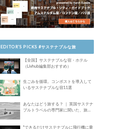
EDITOR’S PICKS #サステナブルな旅
【全国】サステナブルな宿・ホテル
（Livhub編集部おすすめ）
生ごみを循環。コンポストを導入して
いるサステナブルな宿11選
あなたはどう旅する？ ｜ 英国サステナ
ブルトラベルの専門家に聞いた、旅の
魅力
"できるだけサステナブルに飛行機に乗