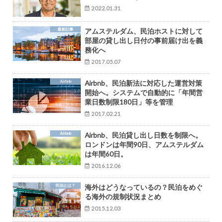
2022.01.31
最新記事
アムステルダム、民泊ホストに対して
部屋の貸し出し日付の事前届け出を義
務化へ
2017.05.07
Airbnb
Airbnb、民泊新法に対応した運営対策
開始へ。システムで自動的に「年間営
業日数制限180日」等を管理
2017.02.21
Airbnb
Airbnb、民泊貸し出し日数を制限へ。
ロンドンは年間90日、アムステルダム
は年間60日。
2016.12.06
民泊とは？
海外はどうなっているの？民泊をめぐ
る海外の規制状況まとめ
2015.12.03