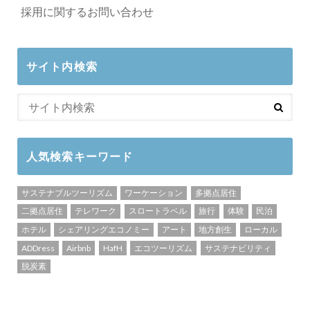
採用に関するお問い合わせ
サイト内検索
人気検索キーワード
サステナブルツーリズム
ワーケーション
多拠点居住
二拠点居住
テレワーク
スロートラベル
旅行
体験
民泊
ホテル
シェアリングエコノミー
アート
地方創生
ローカル
ADDress
Airbnb
HafH
エコツーリズム
サステナビリティ
脱炭素