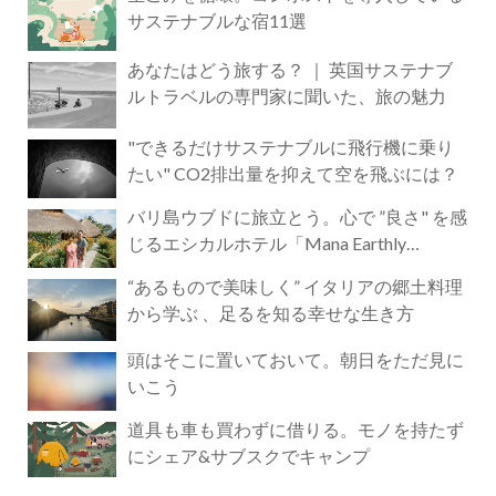
サステナブルな宿11選
あなたはどう旅する？ ｜ 英国サステナブ
ルトラベルの専門家に聞いた、旅の魅力
"できるだけサステナブルに飛行機に乗り
たい" CO2排出量を抑えて空を飛ぶには？
バリ島ウブドに旅立とう。心で ”良さ" を感
じるエシカルホテル「Mana Earthly
Paradise」
“あるもので美味しく” イタリアの郷土料理
から学ぶ 、足るを知る幸せな生き方
頭はそこに置いておいて。朝日をただ見に
いこう
道具も車も買わずに借りる。モノを持たず
にシェア&サブスクでキャンプ