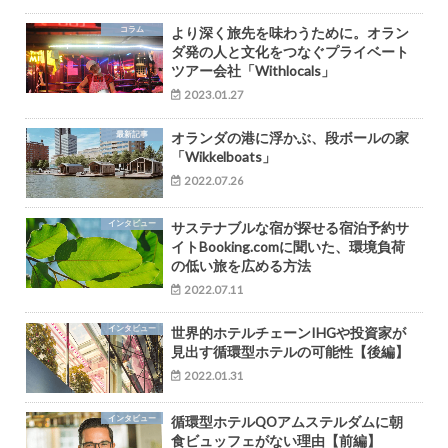
コラム
より深く旅先を味わうために。オラン
ダ発の人と文化をつなぐプライベート
ツアー会社「Withlocals」
2023.01.27
最新記事
オランダの港に浮かぶ、段ボールの家
「Wikkelboats」
2022.07.26
インタビュー
サステナブルな宿が探せる宿泊予約サ
イトBooking.comに聞いた、環境負荷
の低い旅を広める方法
2022.07.11
インタビュー
世界的ホテルチェーンIHGや投資家が
見出す循環型ホテルの可能性【後編】
2022.01.31
インタビュー
循環型ホテルQOアムステルダムに朝
食ビュッフェがない理由【前編】