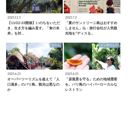
2025.11.5
2025.7.3
【11/22-23開催】いのちをいただ
「夏のサントリーニ島はおすすめ
き、生き方を編み直す。「食の未
しません」仏・旅行会社が人気観
来」を対…
光地を“ディスる…
コラム
インタビュー
2025.6.25
2025.6.25
オーバーツーリズムを超えて「人
「原風景を守る」ための地域需要
口過多」のバリ島。観光は悪なの
を。バリ島のハイパーローカルな
か
レストラン