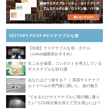
EDITOR’S PICKS #サステナブルな旅
【全国】サステナブルな宿・ホテル
（Livhub編集部おすすめ）
生ごみを循環。コンポストを導入している
サステナブルな宿11選
あなたはどう旅する？ ｜ 英国サステナブ
ルトラベルの専門家に聞いた、旅の魅力
"できるだけサステナブルに飛行機に乗り
たい" CO2排出量を抑えて空を飛ぶには？