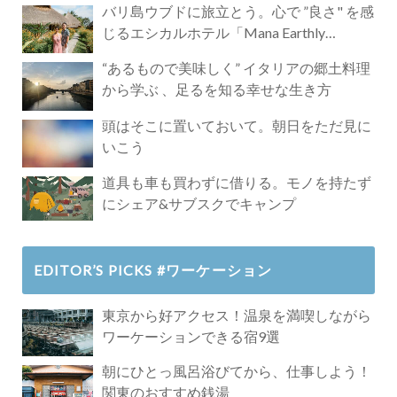
バリ島ウブドに旅立とう。心で ”良さ" を感
じるエシカルホテル「Mana Earthly
Paradise」
“あるもので美味しく” イタリアの郷土料理
から学ぶ 、足るを知る幸せな生き方
頭はそこに置いておいて。朝日をただ見に
いこう
道具も車も買わずに借りる。モノを持たず
にシェア&サブスクでキャンプ
EDITOR’S PICKS #ワーケーション
東京から好アクセス！温泉を満喫しながら
ワーケーションできる宿9選
朝にひとっ風呂浴びてから、仕事しよう！
関東のおすすめ銭湯