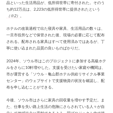
品といった生活用品が、低所得世帯に寄付された。そのう
ち約12万点は、2,223の低所得世帯に提供されたという
（※2）
。
ホテルの改装過程で出た寝具や家具、生活用品の数々は、
一旦市役所などで保管された後、現場の必要に応じて配布
される。配布される家具はすべて使用済みではあるが、丁
寧に使い込まれた品質の良いものばかりだ。
2024年、ソウル市はこのプロジェクトに参加する高級ホテ
ルをさらに10軒増やした。支援を受けたい家庭や機関は、
市が運営する「ソウル・亀山郡ホテル供給リサイクル事業
センター」のウェブサイトで支援物資の状況を確認し、配
布を申し込むことができる。
今後、ソウル市はさらに家具の回収量を増やす予定だ。ま
た、仕事を失い路上生活の危険にさらされている人々が自
立して地域社会に貢献できるよう、同プロジェクト内で就