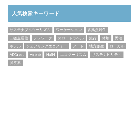
人気検索キーワード
サステナブルツーリズム
ワーケーション
多拠点居住
二拠点居住
テレワーク
スロートラベル
旅行
体験
民泊
ホテル
シェアリングエコノミー
アート
地方創生
ローカル
ADDress
Airbnb
HafH
エコツーリズム
サステナビリティ
脱炭素