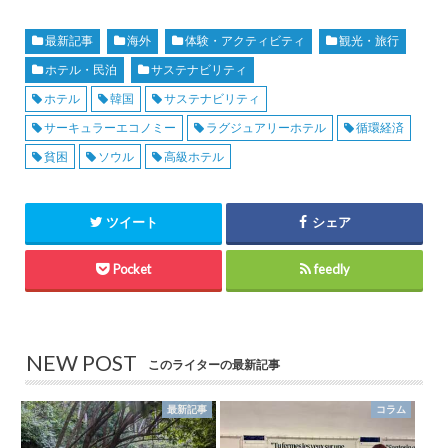
最新記事
海外
体験・アクティビティ
観光・旅行
ホテル・民泊
サステナビリティ
ホテル
韓国
サステナビリティ
サーキュラーエコノミー
ラグジュアリーホテル
循環経済
貧困
ソウル
高級ホテル
ツイート
シェア
Pocket
feedly
NEW POST
このライターの最新記事
最新記事
コラム