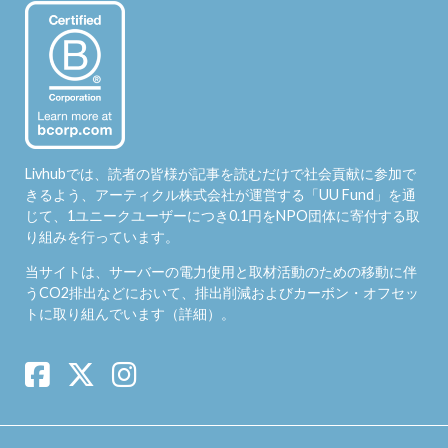
Livhubでは、読者の皆様が記事を読むだけで社会貢献に参加で
きるよう、アーティクル株式会社が運営する「
UU Fund
」を通
じて、1ユニークユーザーにつき0.1円をNPO団体に寄付する取
り組みを行っています。
当サイトは、サーバーの電力使用と取材活動のための移動に伴
うCO2排出などにおいて、排出削減およびカーボン・オフセッ
トに取り組んでいます（
詳細
）。