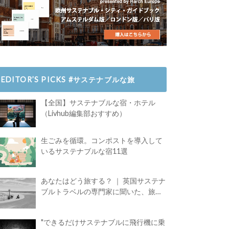
EDITOR’S PICKS #サステナブルな旅
【全国】サステナブルな宿・ホテル
（Livhub編集部おすすめ）
生ごみを循環。コンポストを導入して
いるサステナブルな宿11選
あなたはどう旅する？ ｜ 英国サステナ
ブルトラベルの専門家に聞いた、旅の
魅力
"できるだけサステナブルに飛行機に乗