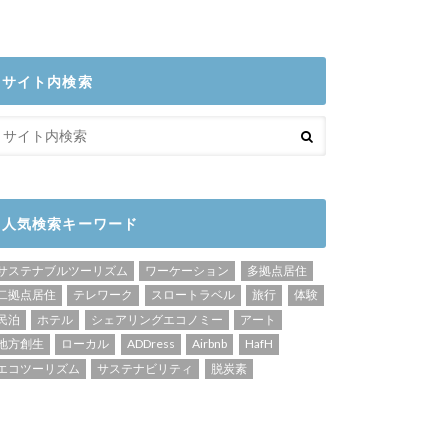
サイト内検索
人気検索キーワード
サステナブルツーリズム
ワーケーション
多拠点居住
二拠点居住
テレワーク
スロートラベル
旅行
体験
民泊
ホテル
シェアリングエコノミー
アート
地方創生
ローカル
ADDress
Airbnb
HafH
エコツーリズム
サステナビリティ
脱炭素