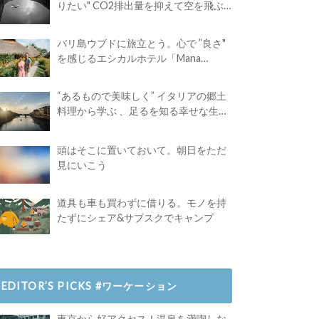
りたい" CO2排出量を抑えて空を飛ぶ
には？
バリ島ウブドに旅立とう。心で ”良さ"
を感じるエシカルホテル「Mana
Earthly Paradise」
“あるもので美味しく” イタリアの郷土
料理から学ぶ 、足るを知る幸せな生き
方
頭はそこに置いておいて。朝日をただ
見にいこう
道具も車も買わずに借りる。モノを持
たずにシェア&サブスクでキャンプ
EDITOR’S PICKS #ワーケーション
東京から好アクセス！温泉を満喫しな