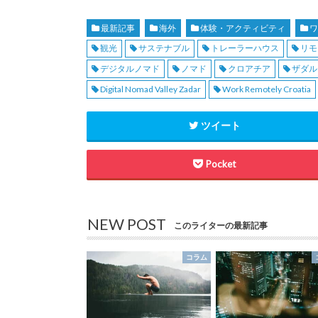
最新記事
海外
体験・アクティビティ
観光
サステナブル
トレーラーハウス
リモ
デジタルノマド
ノマド
クロアチア
ザダル
Digital Nomad Valley Zadar
Work Remotely Croatia
ツイート
Pocket
NEW POST
このライターの最新記事
コラム