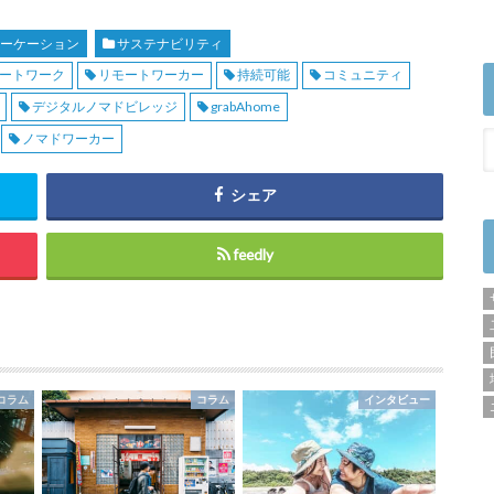
ワーケーション
サステナビリティ
ートワーク
リモートワーカー
持続可能
コミュニティ
デジタルノマドビレッジ
grabAhome
ノマドワーカー
シェア
feedly
コラム
コラム
インタビュー