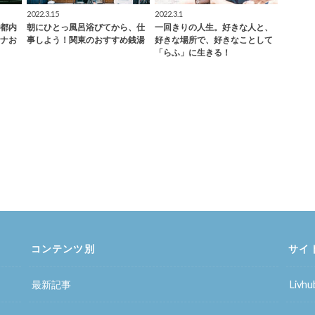
2022.3.15
2022.3.1
都内
朝にひとっ風呂浴びてから、仕
一回きりの人生。好きな人と、
ナお
事しよう！関東のおすすめ銭湯
好きな場所で、好きなことして
「らふ」に生きる！
コンテンツ別
サイ
最新記事
Liv