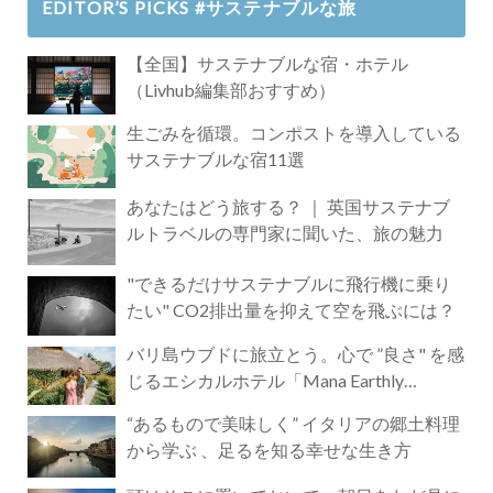
EDITOR’S PICKS #サステナブルな旅
【全国】サステナブルな宿・ホテル
（Livhub編集部おすすめ）
生ごみを循環。コンポストを導入している
サステナブルな宿11選
あなたはどう旅する？ ｜ 英国サステナブ
ルトラベルの専門家に聞いた、旅の魅力
"できるだけサステナブルに飛行機に乗り
たい" CO2排出量を抑えて空を飛ぶには？
バリ島ウブドに旅立とう。心で ”良さ" を感
じるエシカルホテル「Mana Earthly
Paradise」
“あるもので美味しく” イタリアの郷土料理
から学ぶ 、足るを知る幸せな生き方