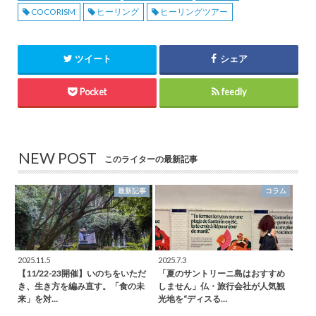
COCORISM
ヒーリング
ヒーリングツアー
ツイート
シェア
Pocket
feedly
NEW POST
このライターの最新記事
最新記事
コラム
2025.11.5
2025.7.3
【11/22-23開催】いのちをいただ
「夏のサントリーニ島はおすすめ
き、生き方を編み直す。「食の未
しません」仏・旅行会社が人気観
来」を対…
光地を“ディスる…