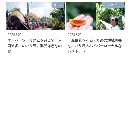
コラム
インタビュー
2025.6.25
2025.6.25
オーバーツーリズムを超えて「人
「原風景を守る」ための地域需要
口過多」のバリ島。観光は悪なの
を。バリ島のハイパーローカルな
か
レストラン