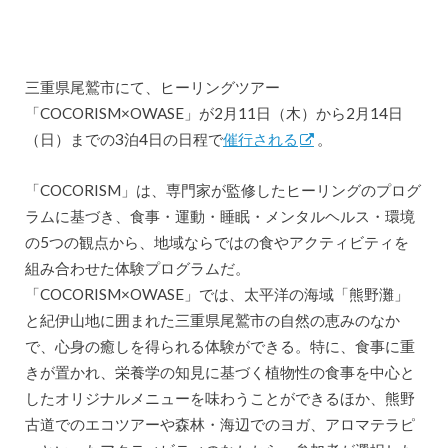
三重県尾鷲市にて、ヒーリングツアー
「COCORISM×OWASE」が2月11日（木）から2月14日
（日）までの3泊4日の日程で
催行される
。
「COCORISM」は、専門家が監修したヒーリングのプログ
ラムに基づき、食事・運動・睡眠・メンタルヘルス・環境
の5つの観点から、地域ならではの食やアクティビティを
組み合わせた体験プログラムだ。
「COCORISM×OWASE」では、太平洋の海域「熊野灘」
と紀伊山地に囲まれた三重県尾鷲市の自然の恵みのなか
で、心身の癒しを得られる体験ができる。特に、食事に重
きが置かれ、栄養学の知見に基づく植物性の食事を中心と
したオリジナルメニューを味わうことができるほか、熊野
古道でのエコツアーや森林・海辺でのヨガ、アロマテラピ