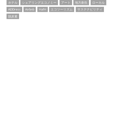
ホテル
シェアリングエコノミー
アート
地方創生
ローカル
ADDress
Airbnb
HafH
エコツーリズム
サステナビリティ
脱炭素