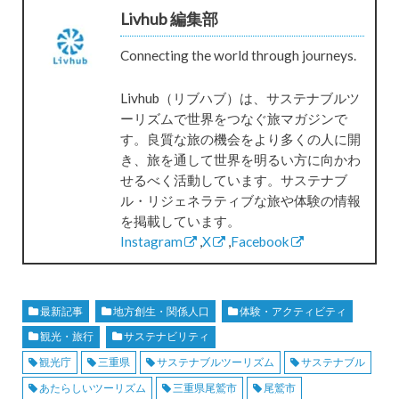
Livhub 編集部
Connecting the world through journeys.
Livhub（リブハブ）は、サステナブルツ
ーリズムで世界をつなぐ旅マガジンで
す。良質な旅の機会をより多くの人に開
き、旅を通して世界を明るい方に向かわ
せるべく活動しています。サステナブ
ル・リジェネラティブな旅や体験の情報
を掲載しています。
Instagram
,
X
,
Facebook
最新記事
地方創生・関係人口
体験・アクティビティ
観光・旅行
サステナビリティ
観光庁
三重県
サステナブルツーリズム
サステナブル
あたらしいツーリズム
三重県尾鷲市
尾鷲市