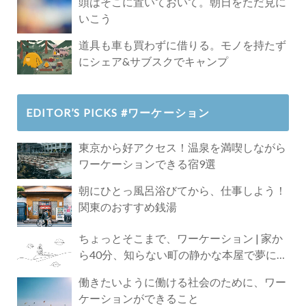
頭はそこに置いておいて。朝日をただ見に
いこう
道具も車も買わずに借りる。モノを持たず
にシェア&サブスクでキャンプ
EDITOR’S PICKS #ワーケーション
東京から好アクセス！温泉を満喫しながら
ワーケーションできる宿9選
朝にひとっ風呂浴びてから、仕事しよう！
関東のおすすめ銭湯
ちょっとそこまで、ワーケーション | 家か
ら40分、知らない町の静かな本屋で夢に近
づく4時間の旅
働きたいように働ける社会のために、ワー
ケーションができること