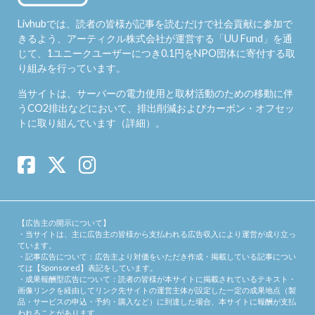
Livhubでは、読者の皆様が記事を読むだけで社会貢献に参加で
きるよう、アーティクル株式会社が運営する「
UU Fund
」を通
じて、1ユニークユーザーにつき0.1円をNPO団体に寄付する取
り組みを行っています。
当サイトは、サーバーの電力使用と取材活動のための移動に伴
うCO2排出などにおいて、排出削減およびカーボン・オフセッ
トに取り組んでいます（
詳細
）。
【広告主の開示について】
・当サイトは、主に広告主の皆様から支払われる広告収入により運営が成り立っ
ています。
・記事広告について：広告主より対価をいただき作成・掲載している記事につい
ては【Sponsored】表記をしています。
・成果報酬型広告について：読者の皆様が本サイトに掲載されているテキスト・
画像リンクを経由してリンク先サイトの運営主体が設定した一定の成果地点（製
品・サービスの申込・予約・購入など）に到達した場合、本サイトに報酬が支払
われることがあります。