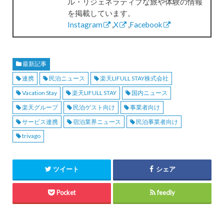
ル・リジェネラティブな旅や体験の情報
を掲載しています。
Instagram
,
X
,
Facebook
最新記事
連携
民泊ニュース
楽天LIFULL STAY株式会社
Vacation Stay
楽天LIFULL STAY
国内ニュース
楽天グループ
民泊ゲスト向け
事業者向け
サービス連携
宿泊業界ニュース
民泊事業者向け
trivago
ツイート
シェア
Pocket
feedly