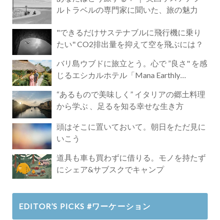
ルトラベルの専門家に聞いた、旅の魅力
"できるだけサステナブルに飛行機に乗り
たい" CO2排出量を抑えて空を飛ぶには？
バリ島ウブドに旅立とう。心で ”良さ" を感
じるエシカルホテル「Mana Earthly
Paradise」
“あるもので美味しく” イタリアの郷土料理
から学ぶ 、足るを知る幸せな生き方
頭はそこに置いておいて。朝日をただ見に
いこう
道具も車も買わずに借りる。モノを持たず
にシェア&サブスクでキャンプ
EDITOR’S PICKS #ワーケーション