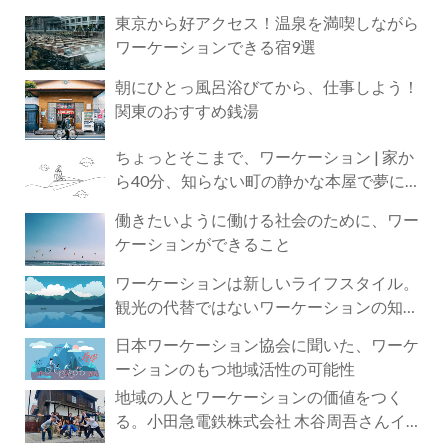
東京から好アクセス！温泉を満喫しながら
ワーケーションできる宿9選
朝にひとっ風呂浴びてから、仕事しよう！
関東のおすすめ銭湯
ちょっとそこまで、ワーケーション | 家か
ら40分、知らない町の静かな本屋で夢に近
づく4時間の旅
働きたいように働ける社会のために、ワー
ケーションができること
ワーケーションは新しいライフスタイル。
観光の代替ではないワーケーションの知ら
れざる魅力
日本ワーケーション協会に聞いた、ワーケ
ーションのもつ地域活性の可能性
地域の人とワーケーションの価値をつく
る。小田急電鉄株式会社 木谷周吾さんイン
タビュー