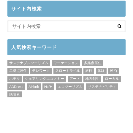
サイト内検索
人気検索キーワード
サステナブルツーリズム
ワーケーション
多拠点居住
二拠点居住
テレワーク
スロートラベル
旅行
体験
民泊
ホテル
シェアリングエコノミー
アート
地方創生
ローカル
ADDress
Airbnb
HafH
エコツーリズム
サステナビリティ
脱炭素