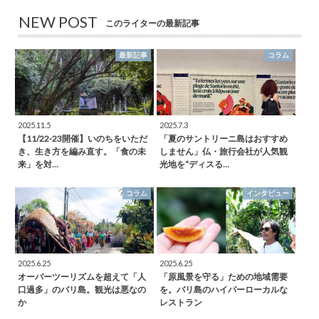
NEW POST
このライターの最新記事
最新記事
コラム
2025.11.5
2025.7.3
【11/22-23開催】いのちをいただ
「夏のサントリーニ島はおすすめ
き、生き方を編み直す。「食の未
しません」仏・旅行会社が人気観
来」を対…
光地を“ディスる…
コラム
インタビュー
2025.6.25
2025.6.25
オーバーツーリズムを超えて「人
「原風景を守る」ための地域需要
口過多」のバリ島。観光は悪なの
を。バリ島のハイパーローカルな
か
レストラン