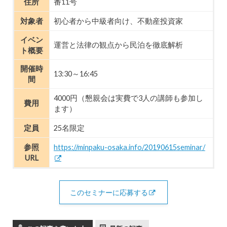
住所
番11号
対象者
初心者から中級者向け、不動産投資家
イベン
運営と法律の観点から民泊を徹底解析
ト概要
開催時
13:30～16:45
間
4000円（懇親会は実費で3人の講師も参加し
費用
ます）
定員
25名限定
参照
https://minpaku-osaka.info/20190615seminar/
URL
このセミナーに応募する