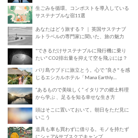
生ごみを循環。コンポストを導入している
サステナブルな宿11選
あなたはどう旅する？ ｜ 英国サステナブ
ルトラベルの専門家に聞いた、旅の魅力
"できるだけサステナブルに飛行機に乗り
たい" CO2排出量を抑えて空を飛ぶには？
バリ島ウブドに旅立とう。心で ”良さ" を感
じるエシカルホテル「Mana Earthly
Paradise」
“あるもので美味しく” イタリアの郷土料理
から学ぶ 、足るを知る幸せな生き方
頭はそこに置いておいて。朝日をただ見に
いこう
道具も車も買わずに借りる。モノを持たず
にシェア&サブスクでキャンプ