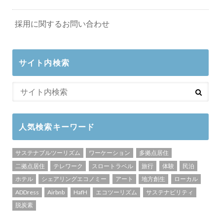
採用に関するお問い合わせ
サイト内検索
人気検索キーワード
サステナブルツーリズム
ワーケーション
多拠点居住
二拠点居住
テレワーク
スロートラベル
旅行
体験
民泊
ホテル
シェアリングエコノミー
アート
地方創生
ローカル
ADDress
Airbnb
HafH
エコツーリズム
サステナビリティ
脱炭素