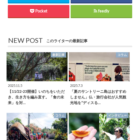
Pocket
feedly
NEW POST
このライターの最新記事
最新記事
コラム
2025.11.5
2025.7.3
【11/22-23開催】いのちをいただ
「夏のサントリーニ島はおすすめ
き、生き方を編み直す。「食の未
しません」仏・旅行会社が人気観
来」を対…
光地を“ディスる…
コラム
インタビュー