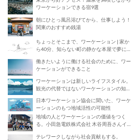
ワーケーションできる宿9選
朝にひとっ風呂浴びてから、仕事しよう！
関東のおすすめ銭湯
ちょっとそこまで、ワーケーション | 家か
ら40分、知らない町の静かな本屋で夢に近
づく4時間の旅
働きたいように働ける社会のために、ワー
ケーションができること
ワーケーションは新しいライフスタイル。
観光の代替ではないワーケーションの知ら
れざる魅力
日本ワーケーション協会に聞いた、ワーケ
ーションのもつ地域活性の可能性
地域の人とワーケーションの価値をつく
る。小田急電鉄株式会社 木谷周吾さんイン
タビュー
テレワークしながら社会貢献もする。