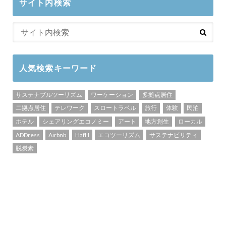
サイト内検索
人気検索キーワード
サステナブルツーリズム
ワーケーション
多拠点居住
二拠点居住
テレワーク
スロートラベル
旅行
体験
民泊
ホテル
シェアリングエコノミー
アート
地方創生
ローカル
ADDress
Airbnb
HafH
エコツーリズム
サステナビリティ
脱炭素