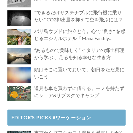
"できるだけサステナブルに飛行機に乗り
たい" CO2排出量を抑えて空を飛ぶには？
バリ島ウブドに旅立とう。心で ”良さ" を感
じるエシカルホテル「Mana Earthly
Paradise」
“あるもので美味しく” イタリアの郷土料理
から学ぶ 、足るを知る幸せな生き方
頭はそこに置いておいて。朝日をただ見に
いこう
道具も車も買わずに借りる。モノを持たず
にシェア&サブスクでキャンプ
EDITOR’S PICKS #ワーケーション
東京から好アクセス！温泉を満喫しながら