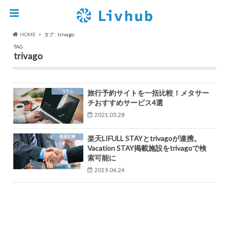
HOME
タグ : trivago
TAG
trivago
コラム
旅行予約サイトを一括比較！メタサー
チおすすめサービス4選
2021.05.28
最新記事
楽天LIFULL STAYとtrivagoが連携。
Vacation STAY掲載施設をtrivagoで検
索可能に
2019.04.24