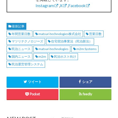
Instagram
,
X
,
Facebook
最新記事
年間営業日数
matsuri technologies株式会社
営業日数
マツリテクノロジーズ
住宅宿泊事業法（民泊新法）
民泊ニュース
matsuri technologies
m2m Systems
国内ニュース
m2m
民泊ホスト向け
民泊運営管理システム
ツイート
シェア
Pocket
feedly