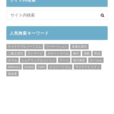
人気検索キーワード
サステナブルツーリズム
ワーケーション
多拠点居住
二拠点居住
テレワーク
スロートラベル
旅行
体験
民泊
ホテル
シェアリングエコノミー
アート
地方創生
ローカル
ADDress
Airbnb
HafH
エコツーリズム
サステナビリティ
脱炭素