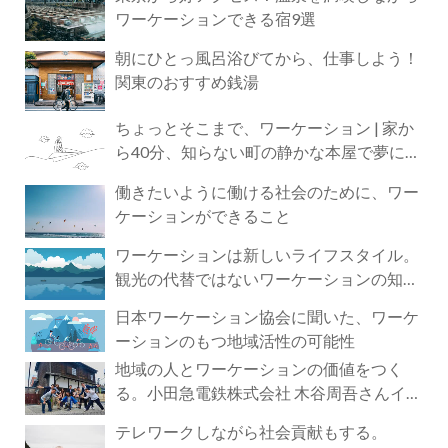
ワーケーションできる宿9選
朝にひとっ風呂浴びてから、仕事しよう！
関東のおすすめ銭湯
ちょっとそこまで、ワーケーション | 家か
ら40分、知らない町の静かな本屋で夢に近
づく4時間の旅
働きたいように働ける社会のために、ワー
ケーションができること
ワーケーションは新しいライフスタイル。
観光の代替ではないワーケーションの知ら
れざる魅力
日本ワーケーション協会に聞いた、ワーケ
ーションのもつ地域活性の可能性
地域の人とワーケーションの価値をつく
る。小田急電鉄株式会社 木谷周吾さんイン
タビュー
テレワークしながら社会貢献もする。