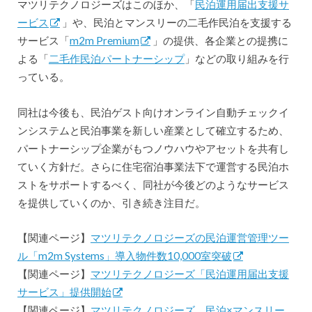
マツリテクノロジーズはこのほか、「
民泊運用届出支援サ
ービス
」や、民泊とマンスリーの二毛作民泊を支援する
サービス「
m2m Premium
」の提供、各企業との提携に
よる「
二毛作民泊パートナーシップ
」などの取り組みを行
っている。
同社は今後も、民泊ゲスト向けオンライン自動チェックイ
ンシステムと民泊事業を新しい産業として確立するため、
パートナーシップ企業がもつノウハウやアセットを共有し
ていく方針だ。さらに住宅宿泊事業法下で運営する民泊ホ
ストをサポートするべく、同社が今後どのようなサービス
を提供していくのか、引き続き注目だ。
【関連ページ】
マツリテクノロジーズの民泊運営管理ツー
ル「m2m Systems」導入物件数10,000室突破
【関連ページ】
マツリテクノロジーズ「民泊運用届出支援
サービス」提供開始
【関連ページ】
マツリテクノロジーズ、民泊×マンスリー