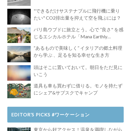
"できるだけサステナブルに飛行機に乗り
たい" CO2排出量を抑えて空を飛ぶには？
バリ島ウブドに旅立とう。心で ”良さ" を感
じるエシカルホテル「Mana Earthly
Paradise」
“あるもので美味しく” イタリアの郷土料理
から学ぶ 、足るを知る幸せな生き方
頭はそこに置いておいて。朝日をただ見に
いこう
道具も車も買わずに借りる。モノを持たず
にシェア&サブスクでキャンプ
EDITOR’S PICKS #ワーケーション
東京から好アクセス！温泉を満喫しながら