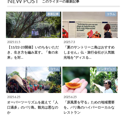
NEW POST
このライターの最新記事
最新記事
コラム
2025.11.5
2025.7.3
【11/22-23開催】いのちをいただ
「夏のサントリーニ島はおすすめ
き、生き方を編み直す。「食の未
しません」仏・旅行会社が人気観
来」を対…
光地を“ディスる…
コラム
インタビュー
2025.6.25
2025.6.25
オーバーツーリズムを超えて「人
「原風景を守る」ための地域需要
口過多」のバリ島。観光は悪なの
を。バリ島のハイパーローカルな
か
レストラン