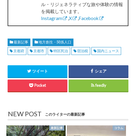
ル・リジェネラティブな旅や体験の情報
を掲載しています。
Instagram
,
X
,
Facebook
最新記事
地方創生・関係人口
京都府
京都市
特区民泊
宿泊税
国内ニュース
ツイート
シェア
Pocket
feedly
NEW POST
このライターの最新記事
最新記事
コラム