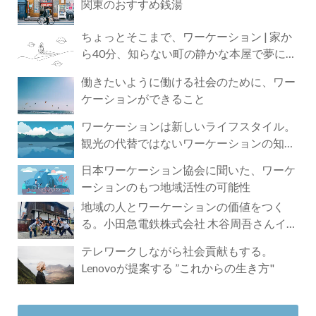
関東のおすすめ銭湯
ちょっとそこまで、ワーケーション | 家か
ら40分、知らない町の静かな本屋で夢に近
づく4時間の旅
働きたいように働ける社会のために、ワー
ケーションができること
ワーケーションは新しいライフスタイル。
観光の代替ではないワーケーションの知ら
れざる魅力
日本ワーケーション協会に聞いた、ワーケ
ーションのもつ地域活性の可能性
地域の人とワーケーションの価値をつく
る。小田急電鉄株式会社 木谷周吾さんイン
タビュー
テレワークしながら社会貢献もする。
Lenovoが提案する ”これからの生き方"