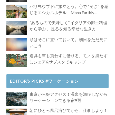
バリ島ウブドに旅立とう。心で ”良さ" を感
じるエシカルホテル「Mana Earthly
Paradise」
“あるもので美味しく” イタリアの郷土料理
から学ぶ 、足るを知る幸せな生き方
頭はそこに置いておいて。朝日をただ見に
いこう
道具も車も買わずに借りる。モノを持たず
にシェア&サブスクでキャンプ
EDITOR’S PICKS #ワーケーション
東京から好アクセス！温泉を満喫しながら
ワーケーションできる宿9選
朝にひとっ風呂浴びてから、仕事しよう！