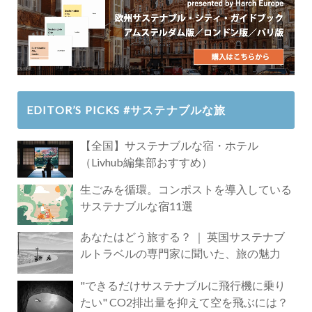
EDITOR’S PICKS #サステナブルな旅
【全国】サステナブルな宿・ホテル
（Livhub編集部おすすめ）
生ごみを循環。コンポストを導入している
サステナブルな宿11選
あなたはどう旅する？ ｜ 英国サステナブ
ルトラベルの専門家に聞いた、旅の魅力
"できるだけサステナブルに飛行機に乗り
たい" CO2排出量を抑えて空を飛ぶには？