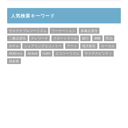
人気検索キーワード
サステナブルツーリズム
ワーケーション
多拠点居住
二拠点居住
テレワーク
スロートラベル
旅行
体験
民泊
ホテル
シェアリングエコノミー
アート
地方創生
ローカル
ADDress
Airbnb
HafH
エコツーリズム
サステナビリティ
脱炭素