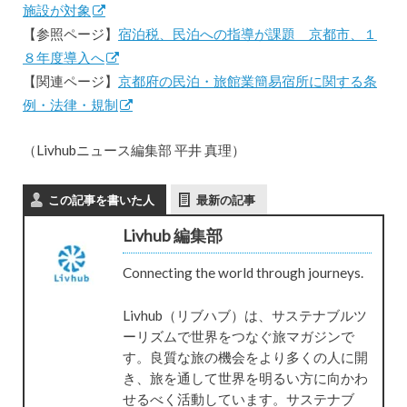
施設が対象
【参照ページ】
宿泊税、民泊への指導が課題 京都市、１
８年度導入へ
【関連ページ】
京都府の民泊・旅館業簡易宿所に関する条
例・法律・規制
（Livhubニュース編集部 平井 真理）
この記事を書いた人
最新の記事
Livhub 編集部
Connecting the world through journeys.
Livhub（リブハブ）は、サステナブルツ
ーリズムで世界をつなぐ旅マガジンで
す。良質な旅の機会をより多くの人に開
き、旅を通して世界を明るい方に向かわ
せるべく活動しています。サステナブ