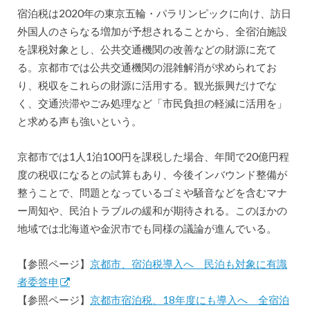
宿泊税は2020年の東京五輪・パラリンピックに向け、訪日
外国人のさらなる増加が予想されることから、全宿泊施設
を課税対象とし、公共交通機関の改善などの財源に充て
る。京都市では公共交通機関の混雑解消が求められてお
り、税収をこれらの財源に活用する。観光振興だけでな
く、交通渋滞やごみ処理など「市民負担の軽減に活用を」
と求める声も強いという。
京都市では1人1泊100円を課税した場合、年間で20億円程
度の税収になるとの試算もあり、今後インバウンド整備が
整うことで、問題となっているゴミや騒音などを含むマナ
ー周知や、民泊トラブルの緩和が期待される。このほかの
地域では北海道や金沢市でも同様の議論が進んでいる。
【参照ページ】
京都市、宿泊税導入へ 民泊も対象に有識
者委答申
【参照ページ】
京都市宿泊税、18年度にも導入へ 全宿泊