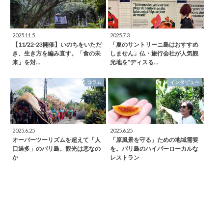
2025.11.5
2025.7.3
【11/22-23開催】いのちをいただ
「夏のサントリーニ島はおすすめ
き、生き方を編み直す。「食の未
しません」仏・旅行会社が人気観
来」を対…
光地を“ディスる…
コラム
インタビュー
2025.6.25
2025.6.25
オーバーツーリズムを超えて「人
「原風景を守る」ための地域需要
口過多」のバリ島。観光は悪なの
を。バリ島のハイパーローカルな
か
レストラン