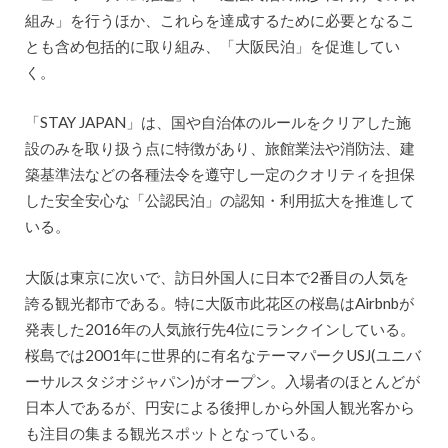
組み」を行うほか、これらを達成するために必要となるこ
とも含め包括的に取り組み、「大阪民泊」を促進してい
く。
「STAY JAPAN」は、国や自治体のルールをクリアした施
設のみを取り扱う点に特徴があり、旅館業法や消防法、建
築基準法などの各種法令を遵守し一定のクオリティを担保
した安全安心な「公認民泊」の認知・利用拡大を推進して
いる。
大阪は東京に次いで、訪日外国人に日本で2番目の人気を
誇る観光都市である。特に大阪市此花区の桜島はAirbnbが
発表した2016年の人気旅行先4位にランクインしている。
桜島では2001年に世界的に有名なテーマパークUSJ(ユニバ
ーサルスタジオジャパン)がオープン。入場者のほとんどが
日本人であるが、円安による後押しから外国人観光客から
も注目の集まる観光スポットとなっている。