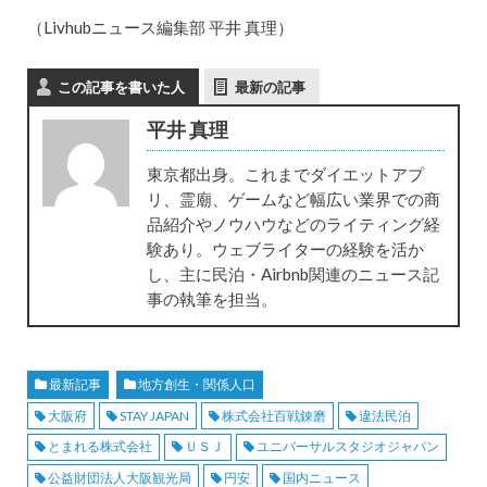
（Livhubニュース編集部 平井 真理）
この記事を書いた人
最新の記事
平井 真理
東京都出身。これまでダイエットアプ
リ、霊廟、ゲームなど幅広い業界での商
品紹介やノウハウなどのライティング経
験あり。ウェブライターの経験を活か
し、主に民泊・Airbnb関連のニュース記
事の執筆を担当。
最新記事
地方創生・関係人口
大阪府
STAY JAPAN
株式会社百戦錬磨
違法民泊
とまれる株式会社
ＵＳＪ
ユニバーサルスタジオジャパン
公益財団法人大阪観光局
円安
国内ニュース