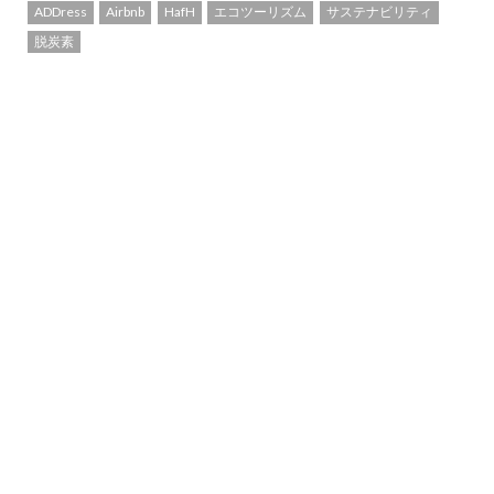
ADDress
Airbnb
HafH
エコツーリズム
サステナビリティ
脱炭素