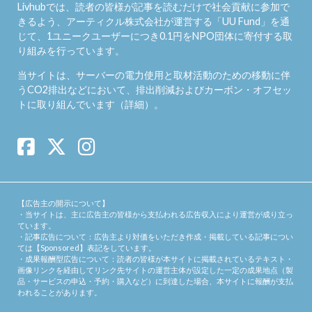
Livhubでは、読者の皆様が記事を読むだけで社会貢献に参加で
きるよう、アーティクル株式会社が運営する「
UU Fund
」を通
じて、1ユニークユーザーにつき0.1円をNPO団体に寄付する取
り組みを行っています。
当サイトは、サーバーの電力使用と取材活動のための移動に伴
うCO2排出などにおいて、排出削減およびカーボン・オフセッ
トに取り組んでいます（
詳細
）。
【広告主の開示について】
・当サイトは、主に広告主の皆様から支払われる広告収入により運営が成り立っ
ています。
・記事広告について：広告主より対価をいただき作成・掲載している記事につい
ては【Sponsored】表記をしています。
・成果報酬型広告について：読者の皆様が本サイトに掲載されているテキスト・
画像リンクを経由してリンク先サイトの運営主体が設定した一定の成果地点（製
品・サービスの申込・予約・購入など）に到達した場合、本サイトに報酬が支払
われることがあります。