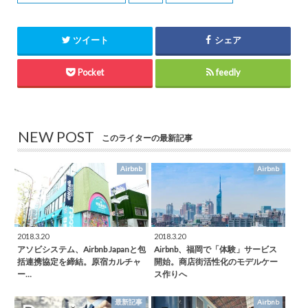
ツイート
シェア
Pocket
feedly
NEW POST
このライターの最新記事
Airbnb
Airbnb
2018.3.20
2018.3.20
アソビシステム、Airbnb Japanと包
Airbnb、福岡で「体験」サービス
括連携協定を締結。原宿カルチャ
開始。商店街活性化のモデルケー
ー…
ス作りへ
最新記事
Airbnb