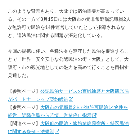
このような背景もあり、大阪では宿泊需要が高まってい
る。その一方で3月15日には大阪市の元非常勤嘱託職員2人
が無許可で民泊を14件運営していたとして指導されるな
ど、違法民泊に関する問題が深刻化している。
今回の提携に伴い、各種法令を遵守した民泊を促進するこ
とで「世界一安全安心な公認民泊の街・大阪」として、大
阪府・市の観光地としての魅力を高めて行くことを目指す
見通しだ。
【参照ページ】
公認民泊サービスの百戦錬磨と大阪観光局
がパートナーシップ契約締結
【参照ページ】
大阪市の元職員2人が無許可民泊14物件を
経営 近隣住民から苦情、営業停止指示
【関連ページ】
大阪府の民泊・旅館業簡易宿所・特区民泊
に関する条例・法規制