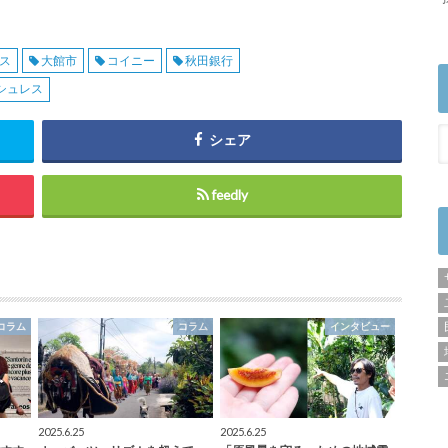
ス
大館市
コイニー
秋田銀行
シュレス
シェア
feedly
コラム
コラム
インタビュー
2025.6.25
2025.6.25