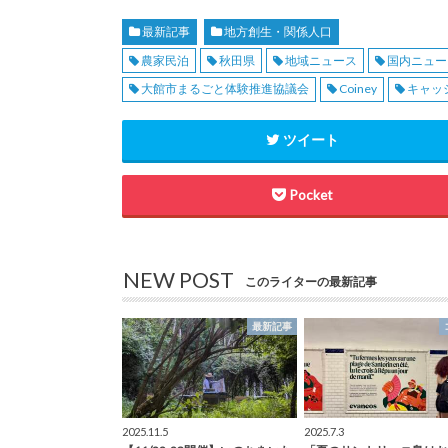
最新記事
地方創生・関係人口
農家民泊
秋田県
地域ニュース
国内ニュー
大館市まるごと体験推進協議会
Coiney
キャッ
ツイート
Pocket
NEW POST
このライターの最新記事
最新記事
2025.11.5
2025.7.3