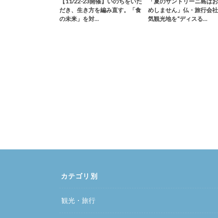
【11/22-23開催】いのちをいた
「夏のサントリーニ島はお
だき、生き方を編み直す。「食
めしません」仏・旅行会社
の未来」を対…
気観光地を“ディスる…
カテゴリ別
観光・旅行